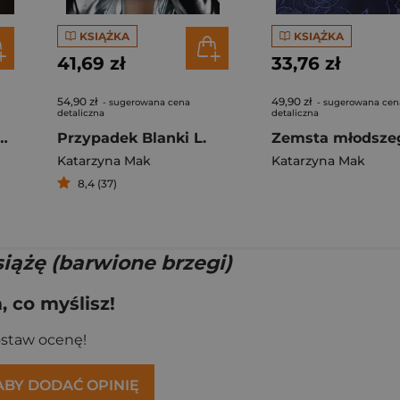
KSIĄŻKA
KSIĄŻKA
41,69 zł
33,76 zł
54,90 zł
49,90 zł
- sugerowana cena
- sugerowana cen
detaliczna
detaliczna
 2. Royals Lover
Przypadek Blanki L.
Katarzyna Mak
Katarzyna Mak
8,4 (37)
iążę (barwione brzegi)
 co myślisz!
ostaw ocenę!
 ABY DODAĆ OPINIĘ