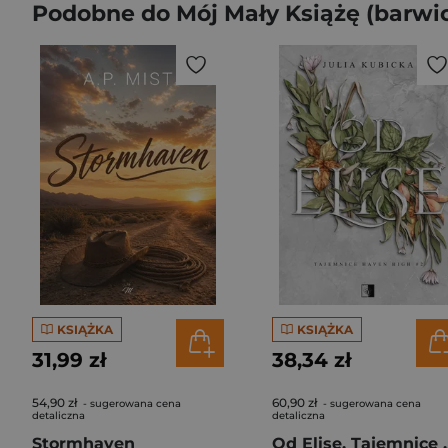
Podobne do Mój Mały Książę (barwio
KSIĄŻKA
KSIĄŻKA
31,99 zł
38,34 zł
54,90 zł
60,90 zł
- sugerowana cena
- sugerowana cena
detaliczna
detaliczna
Stormhaven
Od Elise. Taje