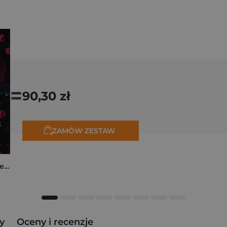
=
90,30 zł
ZAMÓW ZESTAW
Collide. The Truth Between Us
y
Oceny i recenzje