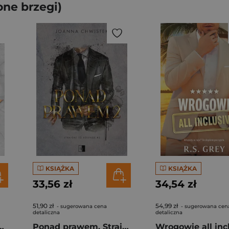
ne brzegi)
KSIĄŻKA
KSIĄŻKA
33,56 zł
34,54 zł
51,90 zł
54,99 zł
- sugerowana cena
- sugerowana cen
detaliczna
detaliczna
mnice Haven High. Tom 2
Ponad prawem. Straight to Revenge. Tom 2
Wrogowie all inc