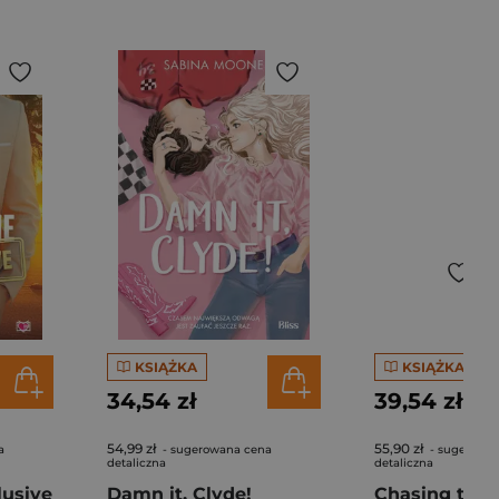
KSIĄŻKA
KSIĄŻKA
34,54 zł
39,54 zł
54,99 zł
55,90 zł
a
- sugerowana cena
- sugerowa
detaliczna
detaliczna
lusive
Damn it, Clyde!
Chasing the 