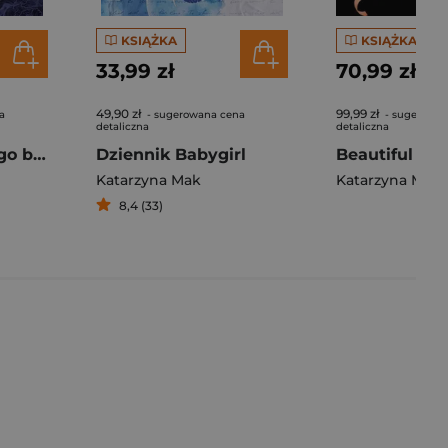
KSIĄŻKA
KSIĄŻKA
33,99 zł
70,99 zł
49,90 zł
99,99 zł
a
- sugerowana cena
- sugerowan
detaliczna
detaliczna
Zemsta młodszego brata. Jego wysokość prezes. Tom 2
Dziennik Babygirl
Katarzyna Mak
Katarzyna Mak
8,4 (33)