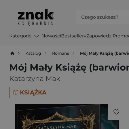
Kategorie
Nowości
Bestsellery
Zapowiedzi
Promo
Katalog
Romans
Mój Mały Książę (barwi
Mój Mały Książę (barwion
Katarzyna Mak
KSIĄŻKA