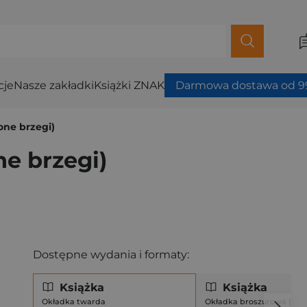
cje
Nasze zakładki
Książki ZNAK
Darmowa dostawa od 99
one brzegi)
e brzegi)
Dostępne wydania i formaty:
Książka
Książka
Okładka twarda
Okładka broszurowa (mię