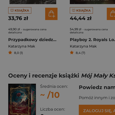
KSIĄŻKA
KSIĄŻKA
33,76 zł
44,44 zł
49,90 zł
54,99 zł
- sugerowana cena
- sugerowana cena
detaliczna
detaliczna
Przypadkowy dziedzic. Jego wysokość prezes. Tom 3
Playboy
Katarzyna Mak
Katarzyna Mak
8,0 (1)
8,4 (7)
Oceny i recenzje książki
Mój Mały Ks
Średnia ocen:
Powiedz nam,
~
/10
Pomóż innym i z
Liczba ocen:
ZALOGUJ SIĘ,