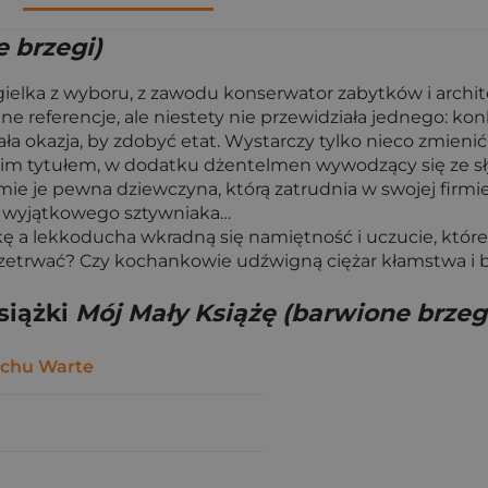
 brzegi)
gielka z wyboru, z zawodu konserwator zabytków i archite
e referencje, ale niestety nie przewidziała jednego: konk
wała okazja, by zdobyć etat. Wystarczy tylko nieco zmieni
m tytułem, w dodatku dżentelmen wywodzący się ze słyn
mie je pewna dziewczyna, którą zatrudnia w swojej firmi
za wyjątkowego sztywniaka…
lkę a lekkoducha wkradną się namiętność i uczucie, któ
zetrwać? Czy kochankowie udźwigną ciężar kłamstwa i 
siążki
Mój Mały Książę (barwione brzeg
chu Warte