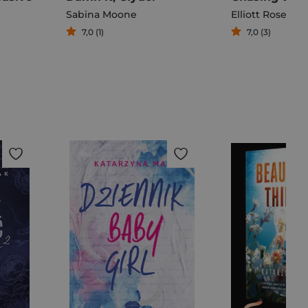
Sabina Moone
Elliott Rose
7,0 (1)
7,0 (3)