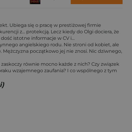
kt. Ubiega się o pracę w prestiżowej firmie
urencji z… protekcją. Lecz kiedy do Olgi dociera, że
ć dość istotne informacje w CV i…
nego angielskiego rodu. Nie stroni od kobiet, ale
e. Mężczyzna początkowo jej nie znosi. Nic dziwnego,
re zaskoczy równie mocno każde z nich? Czy związek
braku wzajemnego zaufania? I co wspólnego z tym
i)