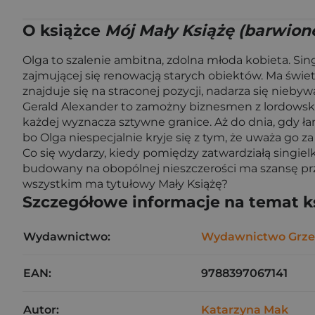
O książce
Mój Mały Książę (barwione
Olga to szalenie ambitna, zdolna młoda kobieta. Sin
zajmującej się renowacją starych obiektów. Ma świetn
znajduje się na straconej pozycji, nadarza się nieby
Gerald Alexander to zamożny biznesmen z lordowski
każdej wyznacza sztywne granice. Aż do dnia, gdy ła
bo Olga niespecjalnie kryje się z tym, że uważa go 
Co się wydarzy, kiedy pomiędzy zatwardziałą singie
budowany na obopólnej nieszczerości ma szansę pr
wszystkim ma tytułowy Mały Książę?
Szczegółowe informacje na temat k
Wydawnictwo:
Wydawnictwo Grze
EAN:
9788397067141
Autor:
Katarzyna Mak