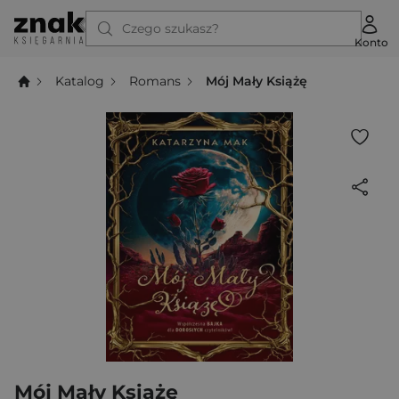
Czego szukasz?
Konto
Katalog
Romans
Mój Mały Książę
Mój Mały Książę