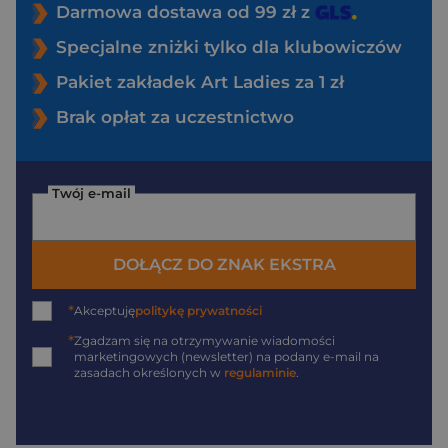
Darmowa dostawa od 99 zł z
Specjalne zniżki tylko dla klubowiczów
Pakiet zakładek Art Ladies za 1 zł
Brak opłat za uczestnictwo
Twój e-mail
DOŁĄCZ DO ZNAK EKSTRA
*
Akceptuję
politykę prywatności
*
Zgadzam się na otrzymywanie wiadomości
marketingowych (newsletter) na podany
e-mail
na
zasadach określonych w
regulaminie
.