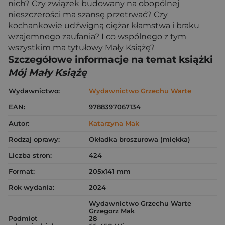
nich? Czy związek budowany na obopólnej
nieszczerości ma szansę przetrwać? Czy
kochankowie udźwigną ciężar kłamstwa i braku
wzajemnego zaufania? I co wspólnego z tym
wszystkim ma tytułowy Mały Książę?
Szczegółowe informacje na temat książki
Mój Mały Książę
Wydawnictwo:
Wydawnictwo Grzechu Warte
EAN:
9788397067134
Autor:
Katarzyna Mak
Rodzaj oprawy:
Okładka broszurowa (miękka)
Liczba stron:
424
Format:
205x141 mm
Rok wydania:
2024
Wydawnictwo Grzechu Warte
Grzegorz Mak
Podmiot
28