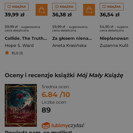
KSIĄŻKA
KSIĄŻKA
KSIĄŻKA
39,99 zł
36,38 zł
36,54 zł
59,99 zł
59,99 zł
54,90 zł
- sugerowana
- sugerowana
- sugerowa
cena detaliczna
cena detaliczna
cena detaliczna
Collide. The Truth Between Us
Za głosem nienawiści. Barwy uczuć. Tom 2 Duże litery
Hope S. Ward
Aneta Krasińska
Zuzanna Kulik
10,0 (1)
Oceny i recenzje książki
Mój Mały Książę
Średnia ocen:
6.84
/10
Liczba ocen:
89
Powiedz nam, co myślisz!