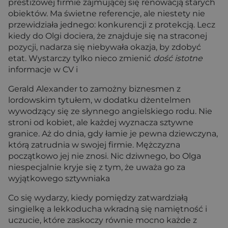
prestiżowej firmie zajmującej się renowacją starych
obiektów. Ma świetne referencje, ale niestety nie
przewidziała jednego: konkurencji z protekcją. Lecz
kiedy do Olgi dociera, że znajduje się na straconej
pozycji, nadarza się niebywała okazja, by zdobyć
etat. Wystarczy tylko nieco zmienić
dość istotne
informacje w CV i
Gerald Alexander to zamożny biznesmen z
lordowskim tytułem, w dodatku dżentelmen
wywodzący się ze słynnego angielskiego rodu. Nie
stroni od kobiet, ale każdej wyznacza sztywne
granice. Aż do dnia, gdy łamie je pewna dziewczyna,
którą zatrudnia w swojej firmie. Mężczyzna
początkowo jej nie znosi. Nic dziwnego, bo Olga
niespecjalnie kryje się z tym, że uważa go za
wyjątkowego sztywniaka
Co się wydarzy, kiedy pomiędzy zatwardziałą
singielkę a lekkoducha wkradną się namiętność i
uczucie, które zaskoczy równie mocno każde z