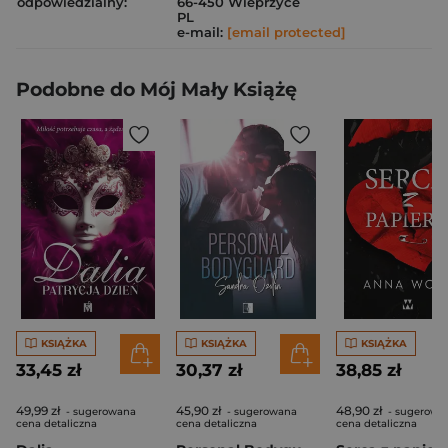
odpowiedzialny:
66-450 Wieprzyce
PL
e-mail:
[email protected]
Podobne do Mój Mały Książę
KSIĄŻKA
KSIĄŻKA
KSIĄŻKA
33,45 zł
30,37 zł
38,85 zł
49,99 zł
45,90 zł
48,90 zł
- sugerowana
- sugerowana
- sugerowa
cena detaliczna
cena detaliczna
cena detaliczna