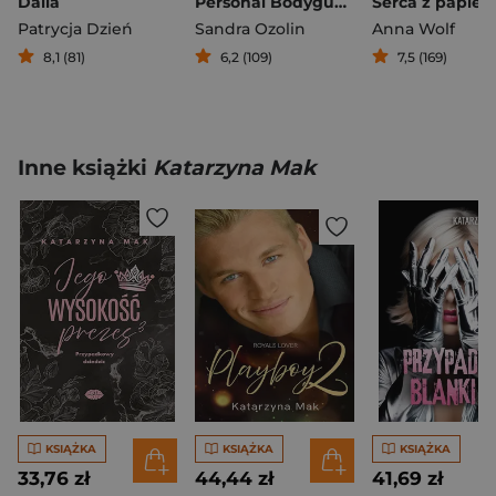
Dalia
Personal Bodyguard
Serca z papier
Patrycja Dzień
Sandra Ozolin
Anna Wolf
8,1 (81)
6,2 (109)
7,5 (169)
Inne książki
Katarzyna Mak
KSIĄŻKA
KSIĄŻKA
KSIĄŻKA
33,76 zł
44,44 zł
41,69 zł