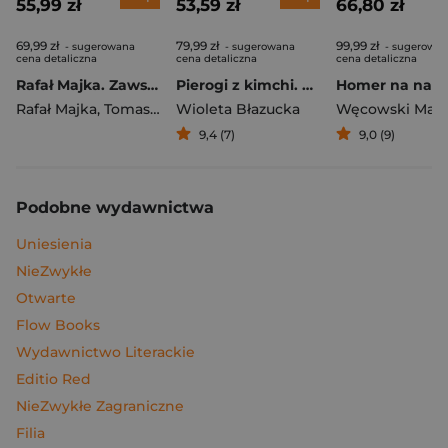
55,99 zł
53,59 zł
66,80 zł
69,99 zł
79,99 zł
99,99 zł
- sugerowana
- sugerowana
- sugerowa
cena detaliczna
cena detaliczna
cena detaliczna
Rafał Majka. Zawsze z przodu. Rozmawia Tomasz Kalemba - książka z autografem
Pierogi z kimchi. Moje ulubione azjatyckie przepisy
Rafał Majka
,
Tomasz Kalemba
Wioleta Błazucka
Węcowski Mar
9,4 (7)
9,0 (9)
Podobne wydawnictwa
Uniesienia
NieZwykłe
Otwarte
Flow Books
Wydawnictwo Literackie
Editio Red
NieZwykłe Zagraniczne
Filia