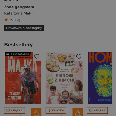
detaliczna
Żona gangstera
Katarzyna Mak
7,8 (13)
Chwilowo niedostępny
Bestsellery
KSIĄŻKA
KSIĄŻKA
KSIĄŻKA