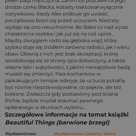
pełen pasji mężczyzna. Zanim los postawił na jego
drodze córkę Blacka, kobiety traktował wyłącznie
rozrywkowo. Kiedy Alex próbuje go uwieść,
początkowo broni się przed uczuciem. Niestety
wydaje się ono nieuchronne. Bo Babe to nad wyraz
charakterna osóbka i jak już się na coś uprze…
Między dwojgiem rodzi się głęboka więź, która
szybko staje się źródłem zarówno radości, jak i wielu
obaw. Główną z nich jest brak akceptacji, której
spodziewają się ze strony ojca dziewczyny, a także
własne lęki i wątpliwości, z jakimi niewątpliwie będą
musieli się zmierzyć. Para kochanków w
zaskakującym tempie odkryje, że uczucia potrafią
być równie nieprzewidywalne, co piękne, ale też
bolesne. Zwłaszcza gdy postawiony pod ścianą
Richie, będzie musiał dokonać pewnego
opłakanego w skutkach wyboru…
Szczegółowe informacje na temat książki
Beautiful Things (barwione brzegi)
Wydawnictwo:
Wydawnictwo Grzechu Warte