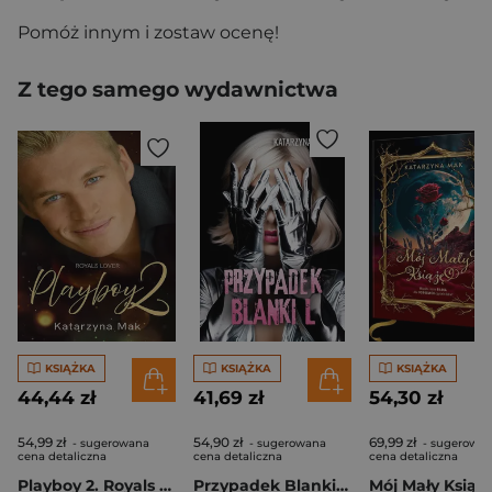
Pomóż innym i zostaw ocenę!
Z tego samego wydawnictwa
KSIĄŻKA
KSIĄŻKA
KSIĄŻKA
44,44 zł
41,69 zł
54,30 zł
54,99 zł
54,90 zł
69,99 zł
- sugerowana
- sugerowana
- sugerowa
cena detaliczna
cena detaliczna
cena detaliczna
Playboy 2. Royals Lover
Przypadek Blanki L.