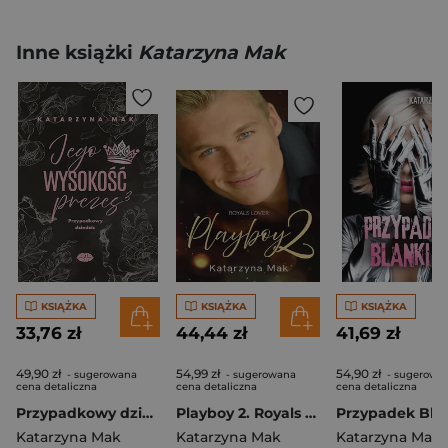
Inne książki
Katarzyna Mak
KSIĄŻKA
KSIĄŻKA
KSIĄŻKA
33,76 zł
44,44 zł
41,69 zł
49,90 zł
54,99 zł
54,90 zł
- sugerowana
- sugerowana
- sugerowa
cena detaliczna
cena detaliczna
cena detaliczna
Przypadkowy dziedzic. Jego wysokość prezes. Tom 3
Playboy 2. Royals Lover
Katarzyna Mak
Katarzyna Mak
Katarzyna Mak