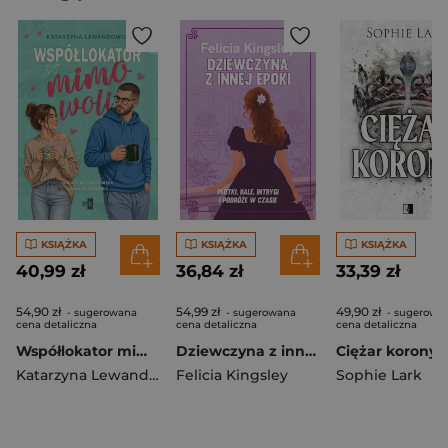
KSIĄŻKA
KSIĄŻKA
KSIĄŻKA
40,99 zł
36,84 zł
33,39 zł
54,90 zł
54,99 zł
49,90 zł
- sugerowana
- sugerowana
- sugerowa
cena detaliczna
cena detaliczna
cena detaliczna
Współlokator mimo woli
Dziewczyna z innej epoki
Katarzyna Lewandowicz
Felicia Kingsley
Sophie Lark