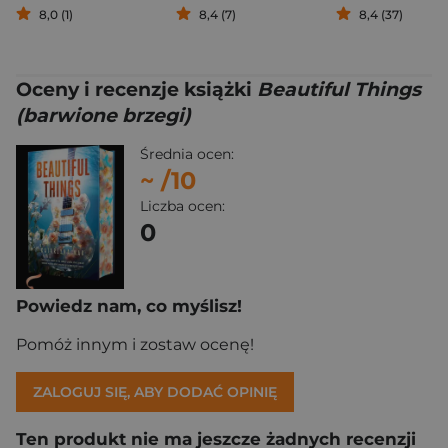
8,0 (1)
8,4 (7)
8,4 (37)
Oceny i recenzje książki
Beautiful Things
(barwione brzegi)
Średnia ocen:
~
/10
Liczba ocen:
0
Powiedz nam, co myślisz!
Pomóż innym i zostaw ocenę!
ZALOGUJ SIĘ, ABY DODAĆ OPINIĘ
Ten produkt nie ma jeszcze żadnych recenzji