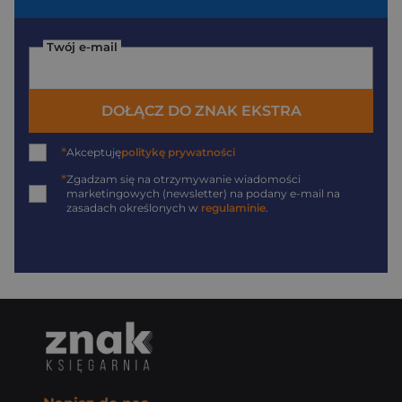
Twój e-mail
DOŁĄCZ DO ZNAK EKSTRA
*
Akceptuję
politykę prywatności
*
Zgadzam się na otrzymywanie wiadomości
marketingowych (newsletter) na podany
e-mail
na
zasadach określonych w
regulaminie
.