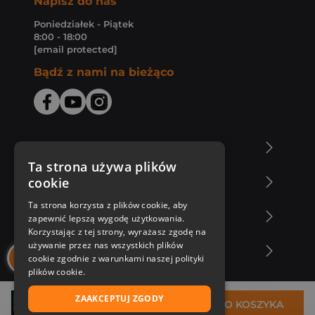
Napisz do nas
Poniedziałek - Piątek
8:00 - 18:00
[email protected]
Bądź z nami na bieżąco
O Księgarni Znak
Ta strona używa plików
cookie
Zakupy u nas
Ta strona korzysta z plików cookie, aby
Nasza oferta
zapewnić lepszą wygodę użytkowania.
Korzystając z tej strony, wyrażasz zgodę na
używanie przez nas wszystkich plików
Nasi autorzy
cookie zgodnie z warunkami naszej polityki
plików cookie.
ZAAKCEPTUJ ZGODY
70,99 zł
DO KOSZYKA