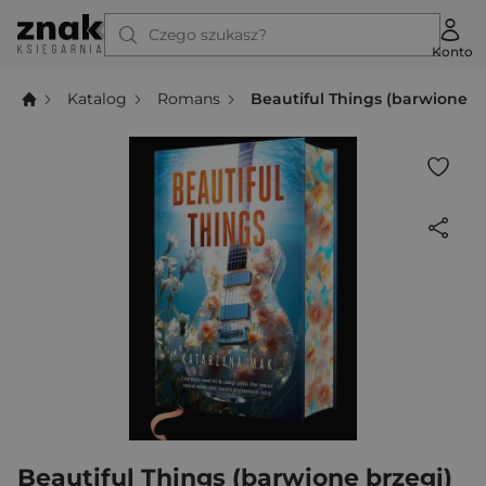
Czego szukasz?
Konto
Katalog
Romans
Beautiful Things (barwione b
Beautiful Things (barwione brzegi)