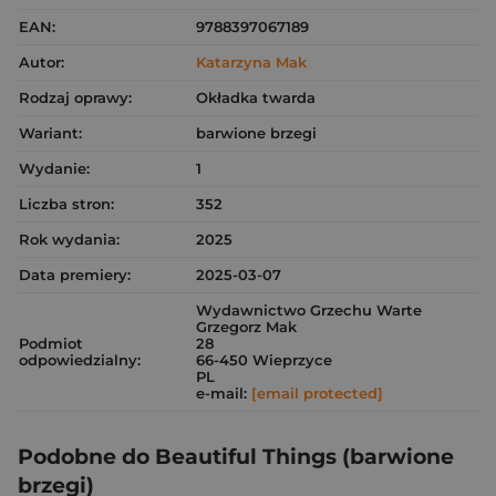
EAN:
9788397067189
Autor:
Katarzyna Mak
Rodzaj oprawy:
Okładka twarda
Wariant:
barwione brzegi
Wydanie:
1
Liczba stron:
352
Rok wydania:
2025
Data premiery:
2025-03-07
Wydawnictwo Grzechu Warte
Grzegorz Mak
Podmiot
28
odpowiedzialny:
66-450 Wieprzyce
PL
e-mail:
[email protected]
Podobne do Beautiful Things (barwione
brzegi)