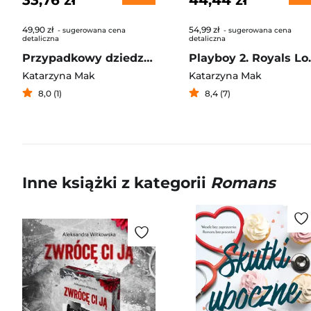
33,76 zł
44,44 zł
49,90 zł
54,99 zł
- sugerowana cena
- sugerowana cena
detaliczna
detaliczna
Przypadkowy dziedzic. Jego wysokość prezes. Tom 3
Playboy
Katarzyna Mak
Katarzyna Mak
8,0 (1)
8,4 (7)
Inne książki z kategorii
Romans