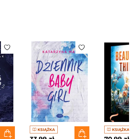
KSIĄŻKA
KSIĄŻKA