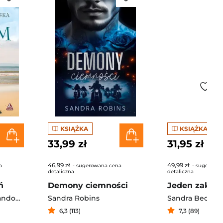
KSIĄŻKA
KSIĄŻKA
33,99 zł
31,95 zł
46,99 zł
49,99 zł
a
- sugerowana cena
- sugerowa
detaliczna
detaliczna
ń
Demony ciemności
Jeden zakręt
Natalia Nowak-Lewandowska
Sandra Robins
Sandra Becmer
6,3 (113)
7,3 (89)