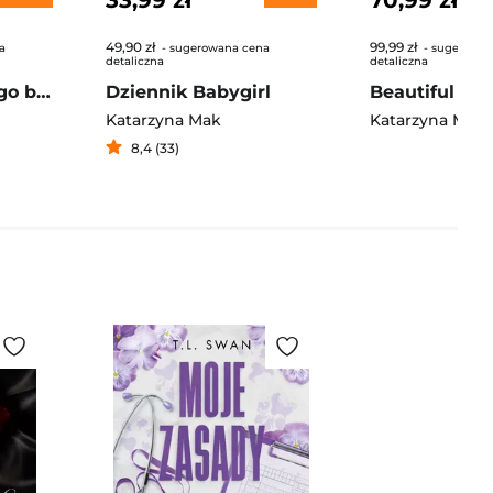
33,99 zł
70,99 zł
49,90 zł
99,99 zł
a
- sugerowana cena
- sugerowan
detaliczna
detaliczna
Zemsta młodszego brata. Jego wysokość prezes. Tom 2
Dziennik Babygirl
Katarzyna Mak
Katarzyna Mak
8,4 (33)