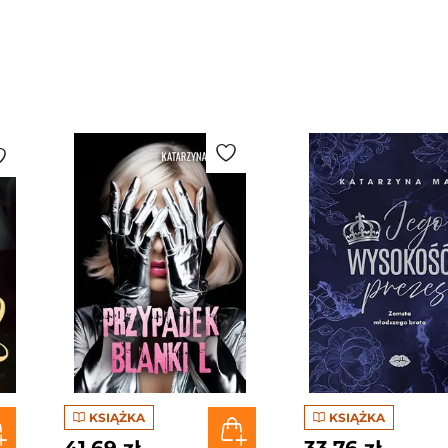
KSIĄŻKA
KSIĄŻKA