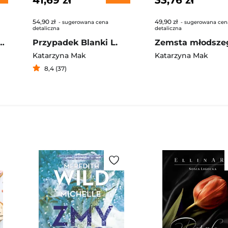
41,69 zł
33,76 zł
54,90 zł
49,90 zł
- sugerowana cena
- sugerowana cen
detaliczna
detaliczna
 2. Royals Lover
Przypadek Blanki L.
Katarzyna Mak
Katarzyna Mak
8,4 (37)