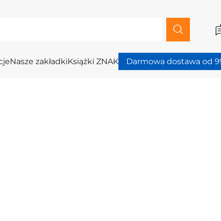
cje
Nasze zakładki
Książki ZNAK
Darmowa dostawa od 99