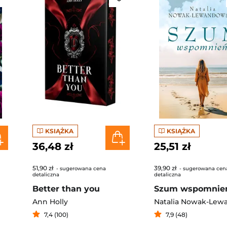
KSIĄŻKA
KSIĄŻKA
36,48 zł
25,51 zł
51,90 zł
39,90 zł
- sugerowana cena
- sugerowana cen
detaliczna
detaliczna
Better than you
Szum wspomnie
Ann Holly
7,4 (100)
7,9 (48)