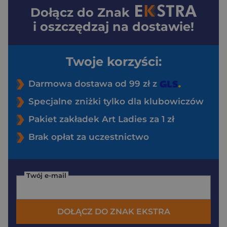
Dołącz do
Znak
i oszczędzaj na dostawie!
Twoje korzyści:
Darmowa dostawa od 99 zł z
Specjalne zniżki tylko dla klubowiczów
Pakiet zakładek Art Ladies za 1 zł
Brak opłat za uczestnictwo
Twój e-mail
DOŁĄCZ DO ZNAK EKSTRA