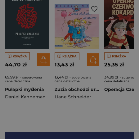
KSIĄŻKA
KSIĄŻKA
KSIĄŻKA
44,70 zł
13,43 zł
25,35 zł
69,99 zł
13,44 zł
34,99 zł
- sugerowana
- sugerowana
- sugerowa
cena detaliczna
cena detaliczna
cena detaliczna
Pułapki myślenia
Zuzia obchodzi urodziny. Mądra Mysz
Daniel Kahneman
Liane Schneider