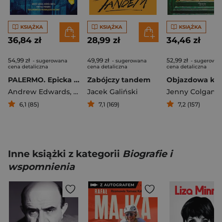
KSIĄŻKA
KSIĄŻKA
KSIĄŻKA
36,84 zł
28,99 zł
34,46 zł
54,99 zł
49,99 zł
52,99 zł
- sugerowana
- sugerowana
- sugerowa
cena detaliczna
cena detaliczna
cena detaliczna
PALERMO. Epicka historia miasta
Zabójczy tandem
Andrew Edwards
,
Suzanne Edwards
Jacek Galiński
Jenny Colgan
6,1 (85)
7,1 (169)
7,2 (157)
Inne książki z kategorii
Biografie i
wspomnienia