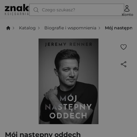
Czego szukasz?
Konto
Katalog
Biografie i wspomnienia
Mój następny
Mój następny oddech