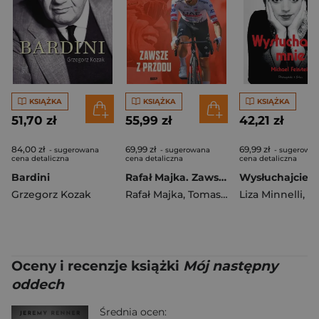
KSIĄŻKA
KSIĄŻKA
KSIĄŻKA
51,70 zł
55,99 zł
42,21 zł
84,00 zł
69,99 zł
69,99 zł
- sugerowana
- sugerowana
- sugerowa
cena detaliczna
cena detaliczna
cena detaliczna
Bardini
Rafał Majka. Zawsze z przodu. Rozmawia Tomasz Kalemba - książka z autografem
Wysłuchajcie 
Grzegorz Kozak
Rafał Majka
,
Tomasz Kalemba
Liza Minnelli
,
Michael
Oceny i recenzje książki
Mój następny
oddech
Średnia ocen: