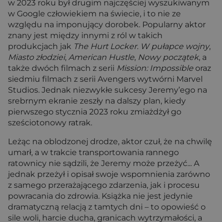
w 2023 roku był drugim najczęściej wyszukiwanym
w Google człowiekiem na świecie, i to nie ze
względu na imponujący dorobek. Popularny aktor
znany jest między innymi z ról w takich
produkcjach jak
The Hurt Locker. W pułapce wojny
,
Miasto złodziei
,
American Hustle
,
Nowy początek
, a
także dwóch filmach z serii
Mission: Impossible
oraz
siedmiu filmach z serii Avengers wytwórni Marvel
Studios. Jednak niezwykłe sukcesy Jeremy’ego na
srebrnym ekranie zeszły na dalszy plan, kiedy
pierwszego stycznia 2023 roku zmiażdżył go
sześciotonowy ratrak.
Leżąc na oblodzonej drodze, aktor czuł, że na chwilę
umarł, a w trakcie transportowania rannego
ratownicy nie sądzili, że Jeremy może przeżyć... A
jednak przeżył i opisał swoje wspomnienia zarówno
z samego przerażającego zdarzenia, jak i procesu
powracania do zdrowia. Książka nie jest jedynie
dramatyczną relacją z tamtych dni – to opowieść o
sile woli, harcie ducha, granicach wytrzymałości, a