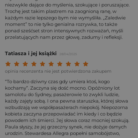
niezwykle dające do myślenia, szokujące i poruszające.
Trochę jest takim plastrem na zaognioną ranę, w
każdym razie lepszego bym nie wymyśliła. „Zaledwie
moment” to nie tylko genialna rozrywka, to także
ponad sześćset stron intensywnych rozważań, myśli
przelatujących nam przez głowę, zadumy i refleksji.
Tatiasza i jej książki
28/04/2025
Twoja ocena: Beznadziejna 1/10"
Twoja ocena: Bardzo słaba 2/10"
Twoja ocena: Słaba 3/10"
Twoja ocena: Może być 4/10"
Twoja ocena: Przeciętna 5/10"
Twoja ocena: Dobra 6/10"
Twoja ocena: Bardzo dobra 7/10"
Twoja ocena: Rewelacyjna 8/10
Twoja ocena: Wybitna 9/10
Twoja ocena: Arcydzieło
opinia recenzenta nie jest potwierdzona zakupem
“To bardzo dziwny czas gdy umiera ktoś, kogo
kochamy”. Zaczyna się dość mocno. Opóźniony lot
samolotu do Sydney, pasażerowie to zwykli ludzie,
każdy zajęty sobą. I ona pewna staruszka, której słowa
wzbudzają we współpasażerach niepokój. Niepozorna
kobieta zaczyna przepowiadać im kiedy i co będzie
powodem ich śmierci. Jej słowa coraz mocniej szokują.
Paula słyszy, że jej grzeczny synek, nie dożyje ósmych
urodzin. Stewardesa Allegra popełni samobójstwo,