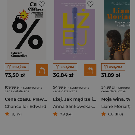
KSIĄŻKA
KSIĄŻKA
KSIĄŻKA
73,50 zł
36,84 zł
31,89 zł
109,99 zł
54,99 zł
54,99 zł
- sugerowana
- sugerowana
- sugerowa
cena detaliczna
cena detaliczna
cena detaliczna
Cena czasu. Prawdziwa historia odsetek
Lżej. Jak mądrze i skutecznie korzystać z leków GLP-1 oraz zmienić nawyki na lepsze
Chancellor Edward
Anna Sankowska-Dobrowolska
Liane Moriarty
,
Oliwi
8,1 (7)
7,9 (64)
6,8 (1110)