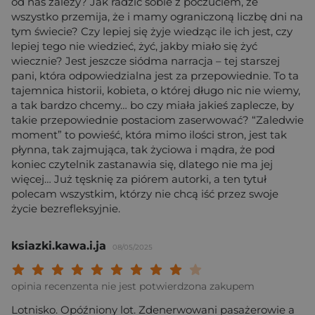
od nas zależy? Jak radzić sobie z poczuciem, że
wszystko przemija, że i mamy ograniczoną liczbę dni na
tym świecie? Czy lepiej się żyje wiedząc ile ich jest, czy
lepiej tego nie wiedzieć, żyć, jakby miało się żyć
wiecznie? Jest jeszcze siódma narracja – tej starszej
pani, która odpowiedzialna jest za przepowiednie. To ta
tajemnica historii, kobieta, o której długo nic nie wiemy,
a tak bardzo chcemy… bo czy miała jakieś zaplecze, by
takie przepowiednie postaciom zaserwować? “Zaledwie
moment” to powieść, która mimo ilości stron, jest tak
płynna, tak zajmująca, tak życiowa i mądra, że pod
koniec czytelnik zastanawia się, dlatego nie ma jej
więcej… Już tęsknię za piórem autorki, a ten tytuł
polecam wszystkim, którzy nie chcą iść przez swoje
życie bezrefleksyjnie.
ksiazki.kawa.i.ja
08/05/2025
Twoja ocena: Beznadziejna 1/10"
Twoja ocena: Bardzo słaba 2/10"
Twoja ocena: Słaba 3/10"
Twoja ocena: Może być 4/10"
Twoja ocena: Przeciętna 5/10"
Twoja ocena: Dobra 6/10"
Twoja ocena: Bardzo dobra 7/10"
Twoja ocena: Rewelacyjna 8/10
Twoja ocena: Wybitna 9/10
Twoja ocena: Arcydzieło
opinia recenzenta nie jest potwierdzona zakupem
Lotnisko. Opóźniony lot. Zdenerwowani pasażerowie a