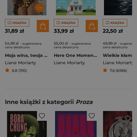
KSIĄŻKA
KSIĄŻKA
KSIĄŻKA
31,89 zł
33,99 zł
22,50 zł
54,99 zł
55,00 zł
49,99 zł
- sugerowana
- sugerowana
- sugerowa
cena detaliczna
cena detaliczna
cena detaliczna
Moja wina, twoja wina
Here One Moment wer. angielska
Liane Moriarty
Liane Moriarty
Liane Moriarty
6,8 (1110)
7,6 (6386)
Inne książki z kategorii
Proza