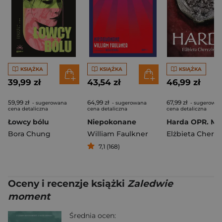
KSIĄŻKA
KSIĄŻKA
KSIĄŻKA
39,99 zł
43,54 zł
46,99 zł
59,99 zł
64,99 zł
67,99 zł
- sugerowana
- sugerowana
- sugerowan
cena detaliczna
cena detaliczna
cena detaliczna
Łowcy bólu
Niepokonane
Harda OPR. MK
Bora Chung
William Faulkner
7,1 (168)
Oceny i recenzje książki
Zaledwie
moment
Średnia ocen: