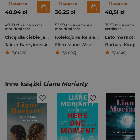
KSIĄŻKA
KSIĄŻKA
KSIĄŻKA
40,94 zł
36,25 zł
48,51 zł
49,99 zł
52,99 zł
79,91 zł
- sugerowana
- sugerowana
- sugerowan
cena detaliczna
cena detaliczna
detaliczna
Chcę dla ciebie jak najlepiej
Kolekcjonerka sierot
Jakub Bączykowski
Ellen Marie Wiseman
Barbara Kingso
7,6 (518)
7,9 (196)
7,1 (509)
Inne książki
Liane Moriarty