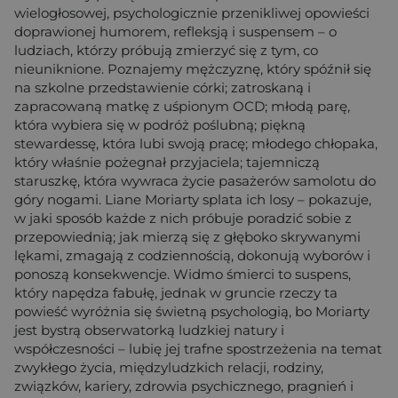
wielogłosowej, psychologicznie przenikliwej opowieści
doprawionej humorem, refleksją i suspensem – o
ludziach, którzy próbują zmierzyć się z tym, co
nieuniknione. Poznajemy mężczyznę, który spóźnił się
na szkolne przedstawienie córki; zatroskaną i
zapracowaną matkę z uśpionym OCD; młodą parę,
która wybiera się w podróż poślubną; piękną
stewardessę, która lubi swoją pracę; młodego chłopaka,
który właśnie pożegnał przyjaciela; tajemniczą
staruszkę, która wywraca życie pasażerów samolotu do
góry nogami. Liane Moriarty splata ich losy – pokazuje,
w jaki sposób każde z nich próbuje poradzić sobie z
przepowiednią; jak mierzą się z głęboko skrywanymi
lękami, zmagają z codziennością, dokonują wyborów i
ponoszą konsekwencje. Widmo śmierci to suspens,
który napędza fabułę, jednak w gruncie rzeczy ta
powieść wyróżnia się świetną psychologią, bo Moriarty
jest bystrą obserwatorką ludzkiej natury i
współczesności – lubię jej trafne spostrzeżenia na temat
zwykłego życia, międzyludzkich relacji, rodziny,
związków, kariery, zdrowia psychicznego, pragnień i