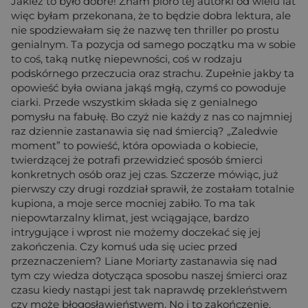
Jakież to było dobre! Znam pióro tej autorki od wielu lat
więc byłam przekonana, że to będzie dobra lektura, ale
nie spodziewałam się że nazwę ten thriller po prostu
genialnym. Ta pozycja od samego początku ma w sobie
to coś, taką nutkę niepewności, coś w rodzaju
podskórnego przeczucia oraz strachu. Zupełnie jakby ta
opowieść była owiana jakąś mgłą, czymś co powoduje
ciarki. Przede wszystkim składa się z genialnego
pomysłu na fabułę. Bo czyż nie każdy z nas co najmniej
raz dziennie zastanawia się nad śmiercią? „Zaledwie
moment” to powieść, która opowiada o kobiecie,
twierdzącej że potrafi przewidzieć sposób śmierci
konkretnych osób oraz jej czas. Szczerze mówiąc, już
pierwszy czy drugi rozdział sprawił, że zostałam totalnie
kupiona, a moje serce mocniej zabiło. To ma tak
niepowtarzalny klimat, jest wciągające, bardzo
intrygujące i wprost nie możemy doczekać się jej
zakończenia. Czy komuś uda się uciec przed
przeznaczeniem? Liane Moriarty zastanawia się nad
tym czy wiedza dotycząca sposobu naszej śmierci oraz
czasu kiedy nastąpi jest tak naprawdę przekleństwem
czy może błogosławieństwem. No i to zakończenie,