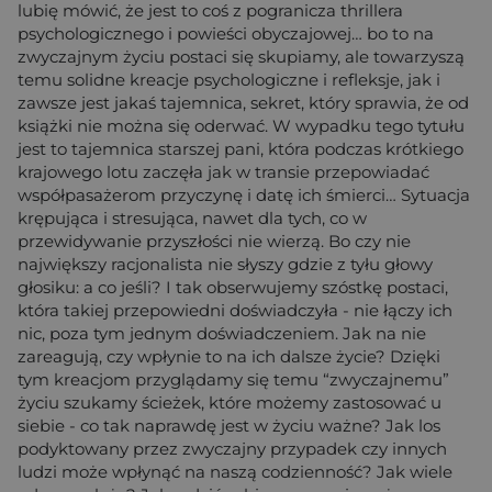
lubię mówić, że jest to coś z pogranicza thrillera
psychologicznego i powieści obyczajowej… bo to na
zwyczajnym życiu postaci się skupiamy, ale towarzyszą
temu solidne kreacje psychologiczne i refleksje, jak i
zawsze jest jakaś tajemnica, sekret, który sprawia, że od
książki nie można się oderwać. W wypadku tego tytułu
jest to tajemnica starszej pani, która podczas krótkiego
krajowego lotu zaczęła jak w transie przepowiadać
współpasażerom przyczynę i datę ich śmierci… Sytuacja
krępująca i stresująca, nawet dla tych, co w
przewidywanie przyszłości nie wierzą. Bo czy nie
największy racjonalista nie słyszy gdzie z tyłu głowy
głosiku: a co jeśli? I tak obserwujemy szóstkę postaci,
która takiej przepowiedni doświadczyła - nie łączy ich
nic, poza tym jednym doświadczeniem. Jak na nie
zareagują, czy wpłynie to na ich dalsze życie? Dzięki
tym kreacjom przyglądamy się temu “zwyczajnemu”
życiu szukamy ścieżek, które możemy zastosować u
siebie - co tak naprawdę jest w życiu ważne? Jak los
podyktowany przez zwyczajny przypadek czy innych
ludzi może wpłynąć na naszą codzienność? Jak wiele