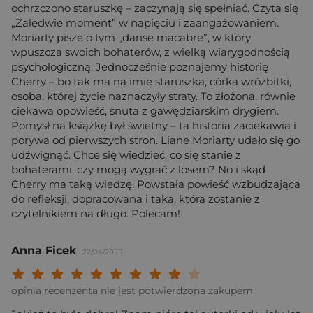
ochrzczono staruszkę – zaczynają się spełniać. Czyta się
„Zaledwie moment” w napięciu i zaangażowaniem.
Moriarty pisze o tym „danse macabre”, w który
wpuszcza swoich bohaterów, z wielką wiarygodnością
psychologiczną. Jednocześnie poznajemy historię
Cherry – bo tak ma na imię staruszka, córka wróżbitki,
osoba, której życie naznaczyły straty. To złożona, równie
ciekawa opowieść, snuta z gawędziarskim drygiem.
Pomysł na książkę był świetny – ta historia zaciekawia i
porywa od pierwszych stron. Liane Moriarty udało się go
udźwignąć. Chce się wiedzieć, co się stanie z
bohaterami, czy mogą wygrać z losem? No i skąd
Cherry ma taką wiedzę. Powstała powieść wzbudzająca
do refleksji, dopracowana i taka, która zostanie z
czytelnikiem na długo. Polecam!
Anna Ficek
22/04/2025
Twoja ocena: Beznadziejna 1/10"
Twoja ocena: Bardzo słaba 2/10"
Twoja ocena: Słaba 3/10"
Twoja ocena: Może być 4/10"
Twoja ocena: Przeciętna 5/10"
Twoja ocena: Dobra 6/10"
Twoja ocena: Bardzo dobra 7/10"
Twoja ocena: Rewelacyjna 8/10
Twoja ocena: Wybitna 9/10
Twoja ocena: Arcydzieło
opinia recenzenta nie jest potwierdzona zakupem