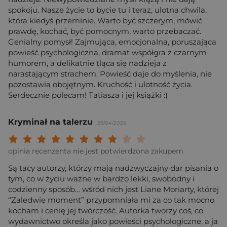
spokoju. Nasze życie to bycie tu i teraz, ulotna chwila,
która kiedyś przeminie. Warto być szczerym, mówić
prawdę, kochać, być pomocnym, warto przebaczać.
Genialny pomysł! Zajmująca, emocjonalna, poruszająca
powieść psychologiczna, dramat współgra z czarnym
humorem, a delikatnie tląca się nadzieja z
narastającym strachem. Powieść daje do myślenia, nie
pozostawia obojętnym. Kruchość i ulotność życia.
Serdecznie polecam! Tatiasza i jej książki :)
Kryminał na talerzu
29/04/2025
Twoja ocena: Beznadziejna 1/10"
Twoja ocena: Bardzo słaba 2/10"
Twoja ocena: Słaba 3/10"
Twoja ocena: Może być 4/10"
Twoja ocena: Przeciętna 5/10"
Twoja ocena: Dobra 6/10"
Twoja ocena: Bardzo dobra 7/10"
Twoja ocena: Rewelacyjna 8/10
Twoja ocena: Wybitna 9/10
Twoja ocena: Arcydzieło
opinia recenzenta nie jest potwierdzona zakupem
Są tacy autorzy, którzy mają nadzwyczajny dar pisania o
tym, co w życiu ważne w bardzo lekki, swobodny i
codzienny sposób… wśród nich jest Liane Moriarty, której
“Zaledwie moment” przypomniała mi za co tak mocno
kocham i cenię jej twórczość. Autorka tworzy coś, co
wydawnictwo określa jako powieści psychologiczne, a ja