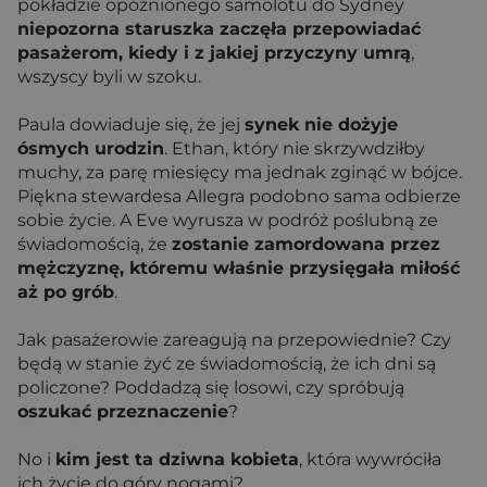
pokładzie opóźnionego samolotu do Sydney
niepozorna staruszka zaczęła przepowiadać
pasażerom, kiedy i z jakiej przyczyny umrą
,
wszyscy byli w szoku.
Paula dowiaduje się, że jej
synek nie dożyje
ósmych urodzin
. Ethan, który nie skrzywdziłby
muchy, za parę miesięcy ma jednak zginąć w bójce.
Piękna stewardesa Allegra podobno sama odbierze
sobie życie. A Eve wyrusza w podróż poślubną ze
świadomością, że
zostanie zamordowana przez
mężczyznę, któremu właśnie przysięgała miłość
aż po grób
.
Jak pasażerowie zareagują na przepowiednie? Czy
będą w stanie żyć ze świadomością, że ich dni są
policzone? Poddadzą się losowi, czy spróbują
oszukać przeznaczenie
?
No i
kim jest ta dziwna kobieta
, która wywróciła
ich życie do góry nogami?