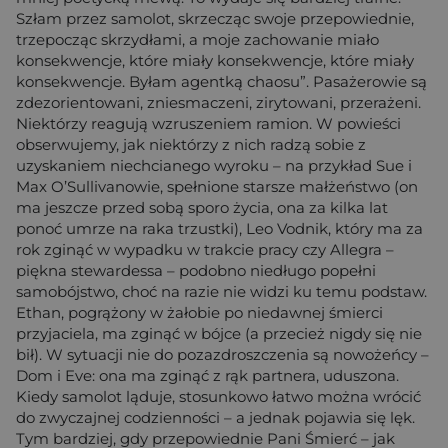
Szłam przez samolot, skrzecząc swoje przepowiednie,
trzepocząc skrzydłami, a moje zachowanie miało
konsekwencje, które miały konsekwencje, które miały
konsekwencje. Byłam agentką chaosu”. Pasażerowie są
zdezorientowani, zniesmaczeni, zirytowani, przerażeni.
Niektórzy reagują wzruszeniem ramion. W powieści
obserwujemy, jak niektórzy z nich radzą sobie z
uzyskaniem niechcianego wyroku – na przykład Sue i
Max O’Sullivanowie, spełnione starsze małżeństwo (on
ma jeszcze przed sobą sporo życia, ona za kilka lat
ponoć umrze na raka trzustki), Leo Vodnik, który ma za
rok zginąć w wypadku w trakcie pracy czy Allegra –
piękna stewardessa – podobno niedługo popełni
samobójstwo, choć na razie nie widzi ku temu podstaw.
Ethan, pogrążony w żałobie po niedawnej śmierci
przyjaciela, ma zginąć w bójce (a przecież nigdy się nie
bił). W sytuacji nie do pozazdroszczenia są nowożeńcy –
Dom i Eve: ona ma zginąć z rąk partnera, uduszona.
Kiedy samolot ląduje, stosunkowo łatwo można wrócić
do zwyczajnej codzienności – a jednak pojawia się lęk.
Tym bardziej, gdy przepowiednie Pani Śmierć – jak