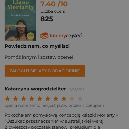
7.40
/10
Liczba ocen:
825
Powiedz nam, co myślisz!
Pomóż innym i zostaw ocenę!
ZALOGUJ SIĘ, ABY DODAĆ OPINIĘ
Katarzyna wogrodzieliter
17/04/2025
Twoja ocena: Beznadziejna 1/10"
Twoja ocena: Bardzo słaba 2/10"
Twoja ocena: Słaba 3/10"
Twoja ocena: Może być 4/10"
Twoja ocena: Przeciętna 5/10"
Twoja ocena: Dobra 6/10"
Twoja ocena: Bardzo dobra 7/10"
Twoja ocena: Rewelacyjna 8/10
Twoja ocena: Wybitna 9/10
Twoja ocena: Arcydzieło
opinia recenzenta nie jest potwierdzona zakupem
Pokochałam pomysłową koncepcję książki Moriarty –
"Oszukać przeznaczenie" w australijskiej wersji.
Złowieszczy początek stanowi preludium dla