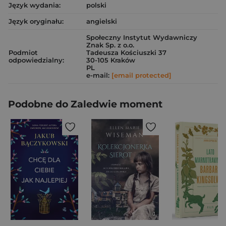
Język wydania:
polski
Język oryginału:
angielski
Społeczny Instytut Wydawniczy
Znak Sp. z o.o.
Podmiot
Tadeusza Kościuszki 37
odpowiedzialny:
30-105 Kraków
PL
e-mail:
[email protected]
Podobne do Zaledwie moment