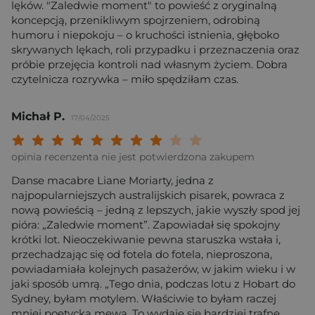
lęków. "Zaledwie moment" to powieść z oryginalną
koncepcją, przenikliwym spojrzeniem, odrobiną
humoru i niepokoju – o kruchości istnienia, głęboko
skrywanych lękach, roli przypadku i przeznaczenia oraz
próbie przejęcia kontroli nad własnym życiem. Dobra
czytelnicza rozrywka – miło spędziłam czas.
Michał P.
17/04/2025
Twoja ocena: Beznadziejna 1/10"
Twoja ocena: Bardzo słaba 2/10"
Twoja ocena: Słaba 3/10"
Twoja ocena: Może być 4/10"
Twoja ocena: Przeciętna 5/10"
Twoja ocena: Dobra 6/10"
Twoja ocena: Bardzo dobra 7/10"
Twoja ocena: Rewelacyjna 8/10
Twoja ocena: Wybitna 9/10
Twoja ocena: Arcydzieło
opinia recenzenta nie jest potwierdzona zakupem
Danse macabre Liane Moriarty, jedna z
najpopularniejszych australijskich pisarek, powraca z
nową powieścią – jedną z lepszych, jakie wyszły spod jej
pióra: „Zaledwie moment”. Zapowiadał się spokojny
krótki lot. Nieoczekiwanie pewna staruszka wstała i,
przechadzając się od fotela do fotela, nieproszona,
powiadamiała kolejnych pasażerów, w jakim wieku i w
jaki sposób umrą. „Tego dnia, podczas lotu z Hobart do
Sydney, byłam motylem. Właściwie to byłam raczej
mniej poetycką mewą. To wydaje się bardziej trafne.