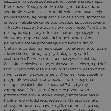
jeszcze inna osoba zostaje zamordowana przez męża.
Przez powieść się płynie. Moje kolejne bardzo udane
spotkanie z twórczością Autorki. Wielowątkowa akcja
powieści toczy się niespiesznie i niesie spore, sprzeczne
emocje. Fabuła ciekawie poprowadzona, dopracowana
w każdym szczególe, trzyma w niepewności. Pani Liane
posługuje się pięknym, lekkim, naturalnym językiem,
okraszonym sporą dawką dobrego humoru. Chwile
pełne wzruszenia przeplatają się z tymi trudnymi.
Ciekawie, bardzo realnie ukazani bohaterowie, to ludzie
z krwi i kości, zajmujący, psychologiczny rys ich
osobowości. Porwała mnie ta nieoczywista historia.
Zaskakuje, niesie otuchę, otula swoim ciepłem, a gdzieś
tam w głębi wzbudza niepewność i strach. Każdy z nas
myśli czasem o swojej śmierci. A co jeśli ktoś, zupełnie
przypadkowa osoba, powiedziała nam kiedy ona
nastąpi i w jakich okolicznościach? Jak byśmy
zareagowali? Bo czy można uciec przed swoim
przeznaczeniem? Autorka kolejny raz zabiera nas w
trudne rejony ludzkiego jestestwa. Narastające lęki,
obawy, niepewność, nawał myśli, marzenia, tląca się
nadzieja. Niewypowiedziane myśli krążą i nie dają