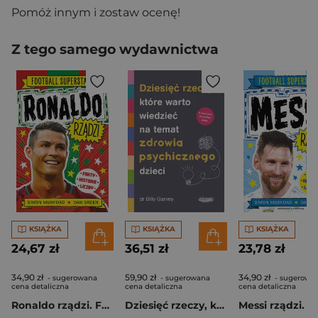
Pomóż innym i zostaw ocenę!
Z tego samego wydawnictwa
KSIĄŻKA
KSIĄŻKA
KSIĄŻKA
24,67 zł
36,51 zł
23,78 zł
34,90 zł
59,90 zł
34,90 zł
- sugerowana
- sugerowana
- sugerowa
cena detaliczna
cena detaliczna
cena detaliczna
Ronaldo rządzi. Football superstars
Dziesięć rzeczy, które warto wiedzieć na temat zdrowia psychicznego dzieci