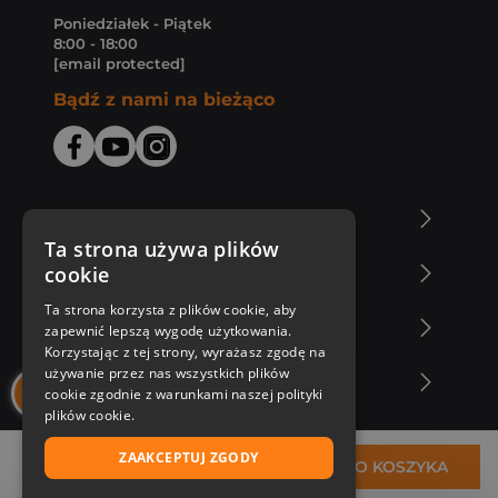
Poniedziałek - Piątek
8:00 - 18:00
[email protected]
Bądź z nami na bieżąco
O Księgarni Znak
Ta strona używa plików
cookie
Zakupy u nas
Ta strona korzysta z plików cookie, aby
Nasza oferta
zapewnić lepszą wygodę użytkowania.
Korzystając z tej strony, wyrażasz zgodę na
używanie przez nas wszystkich plików
Nasi autorzy
cookie zgodnie z warunkami naszej polityki
plików cookie.
ZAAKCEPTUJ ZGODY
28,87 zł
DO KOSZYKA