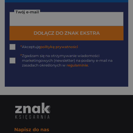
Twój e-mail
DOŁĄCZ DO ZNAK EKSTRA
*
Akceptuję
politykę prywatności
*
Zgadzam się na otrzymywanie wiadomości
marketingowych (newsletter) na podany
e-mail
na
zasadach określonych w
regulaminie
.
Napisz do nas