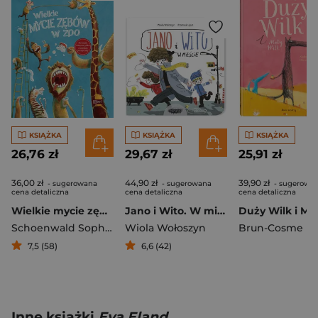
KSIĄŻKA
KSIĄŻKA
KSIĄŻKA
26,76 zł
29,67 zł
25,91 zł
36,00 zł
44,90 zł
39,90 zł
- sugerowana
- sugerowana
- sugerowa
cena detaliczna
cena detaliczna
cena detaliczna
Wielkie mycie zębów w zoo
Jano i Wito. W mieście
Schoenwald Sophie
Wiola Wołoszyn
7,5 (58)
6,6 (42)
Inne książki
Eva Eland