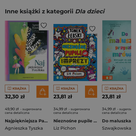
Inne książki z kategorii
Dla dzieci
KSIĄŻKA
KSIĄŻKA
KSIĄŻKA
32,30 zł
23,81 zł
23,81 zł
49,90 zł
34,99 zł
34,99 zł
- sugerowana
- sugerowana
- sugerowa
cena detaliczna
cena detaliczna
cena detaliczna
Najpiękniejsza Para Roku
Nieznośne pupile oraz imprezy (Oby…). Tomek Łebski
Agnieszka Tyszka
Liz Pichon