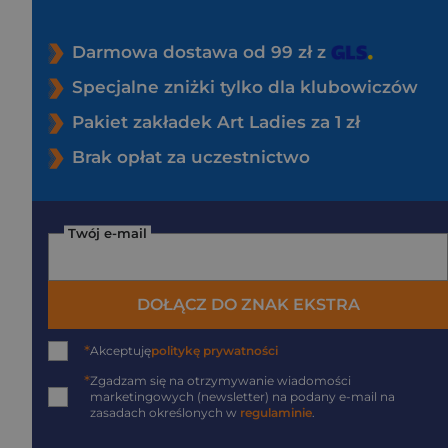
Darmowa dostawa od 99 zł z
Specjalne zniżki tylko dla klubowiczów
Pakiet zakładek Art Ladies za 1 zł
Brak opłat za uczestnictwo
Twój e-mail
DOŁĄCZ DO ZNAK EKSTRA
*
Akceptuję
politykę prywatności
*
Zgadzam się na otrzymywanie wiadomości
marketingowych (newsletter) na podany
e-mail
na
zasadach określonych w
regulaminie
.