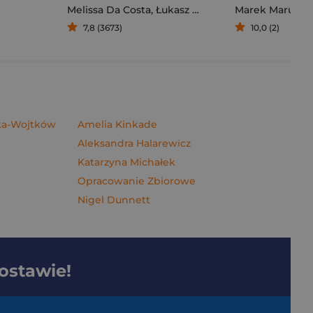
Melissa Da Costa
,
Łukasz Müller
Marek Maruszc
7,8 (3673)
10,0 (2)
ska-Wojtków
Amelia Kinkade
Aleksandra Halarewicz
Katarzyna Michałek
Opracowanie Zbiorowe
Nigel Dunnett
dostawie!