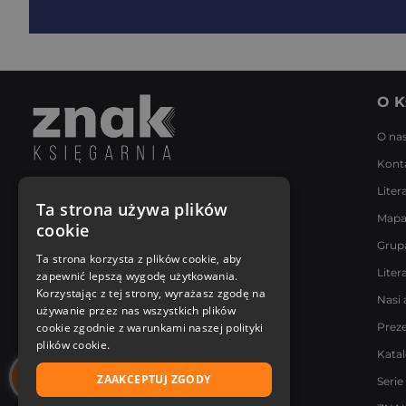
O K
O na
Kont
Liter
Napisz do nas
Ta strona używa plików
Mapa
Poniedziałek - Piątek
cookie
8:00 - 18:00
Grup
[email protected]
Ta strona korzysta z plików cookie, aby
Liter
zapewnić lepszą wygodę użytkowania.
Bądź z nami na bieżąco
Korzystając z tej strony, wyrażasz zgodę na
Nasi 
używanie przez nas wszystkich plików
cookie zgodnie z warunkami naszej polityki
Prez
plików cookie.
Kata
ZAAKCEPTUJ ZGODY
Serie