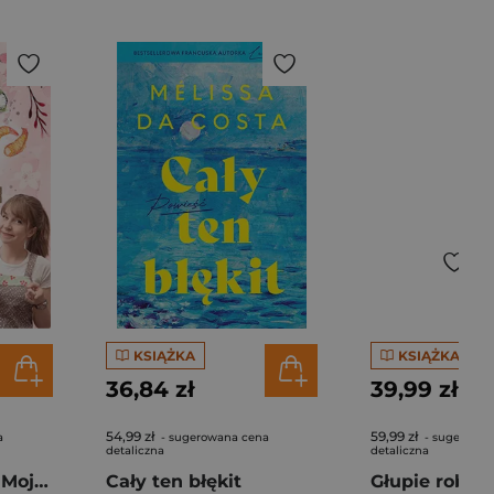
KSIĄŻKA
KSIĄŻKA
36,84 zł
39,99 zł
54,99 zł
59,99 zł
a
- sugerowana cena
- sugerowan
detaliczna
detaliczna
Pierogi z kimchi. Moje ulubione azjatyckie przepisy - książka z autografem
Cały ten błękit