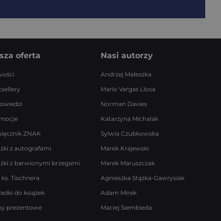
sza oferta
Nasi autorzy
ości
Andrzej Maleszka
sellery
Mario Vargas Llosa
owiedzi
Norman Davies
mocje
Katarzyna Michalak
sięcznik ZNAK
Sylwia Czubkowska
ążki z autografami
Marek Krajewski
ążki z barwionymi brzegami
Marek Maruszczak
 ks. Tischnera
Agnieszka Stążka-Gawrysiak
ładki do książek
Adam Mirek
by prezentowe
Maciej Siembieda