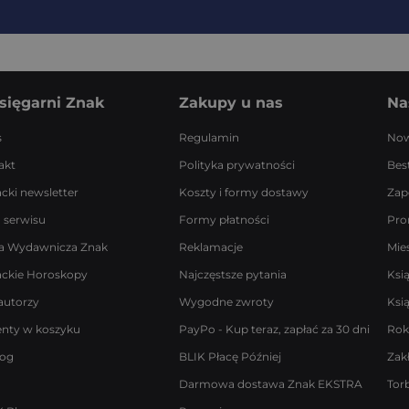
sięgarni Znak
Zakupy u nas
Na
s
Regulamin
Now
akt
Polityka prywatności
Best
acki newsletter
Koszty i formy dostawy
Zap
 serwisu
Formy płatności
Pro
a Wydawnicza Znak
Reklamacje
Mie
ackie Horoskopy
Najczęstsze pytania
Ksi
autorzy
Wygodne zwroty
Ksi
enty w koszyku
PayPo - Kup teraz, zapłać za 30 dni
Rok
log
BLIK Płacę Później
Zak
Darmowa dostawa Znak EKSTRA
Tor