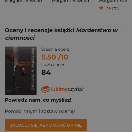
Margaret Atwood
Margaret Atwood
Margaret Atwo
7,4 (705)
Oceny i recenzje książki
Morderstwo w
ciemności
Średnia ocen:
5.50
/10
Liczba ocen:
84
Powiedz nam, co myślisz!
Pomóż innym i zostaw ocenę!
ZALOGUJ SIĘ, ABY DODAĆ OPINIĘ