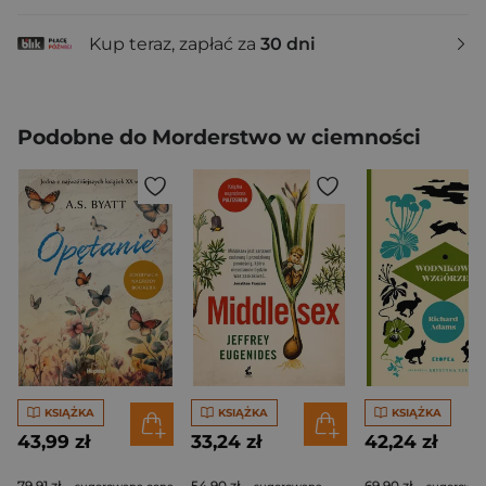
Kup teraz, zapłać za
30 dni
Podobne do Morderstwo w ciemności
KSIĄŻKA
KSIĄŻKA
KSIĄŻKA
43,99 zł
33,24 zł
42,24 zł
79,91 zł
54,90 zł
69,90 zł