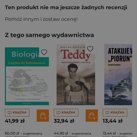
Ten produkt nie ma jeszcze żadnych recenzji
Pomóż innym i zostaw ocenę!
Z tego samego wydawnictwa
KSIĄŻKA
KSIĄŻKA
KSIĄŻKA
41,99 zł
32,94 zł
13,44 zł
60,00 zł
44,90 zł
13,44 zł
- sugerowana
- sugerowana
- sugerowan