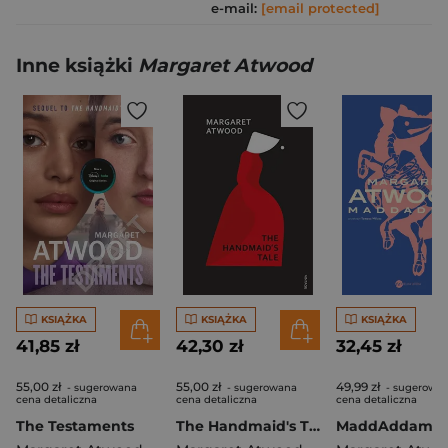
e-mail:
[email protected]
Inne książki
Margaret Atwood
KSIĄŻKA
KSIĄŻKA
KSIĄŻKA
41,85 zł
42,30 zł
32,45 zł
55,00 zł
55,00 zł
49,99 zł
- sugerowana
- sugerowana
- sugerowa
cena detaliczna
cena detaliczna
cena detaliczna
The Testaments
The Handmaid's Tale wer. angielska
MaddAddam