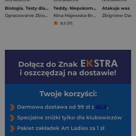
cena detaliczna
cena detaliczna
cena detaliczna
Biologia. Testy dla studentów. Książka do kolorowania
Teddy. Niepokorny bokser z Auschwitz
Atakuje was Pi
Opracowanie Zbiorowe
Nina Majewska-Brown
Zbigniew Dams
8,5 (17)
Dołącz do
Znak
i oszczędzaj na dostawie!
Twoje korzyści:
Darmowa dostawa od 99 zł z
Specjalne zniżki tylko dla klubowiczów
Pakiet zakładek Art Ladies za 1 zł