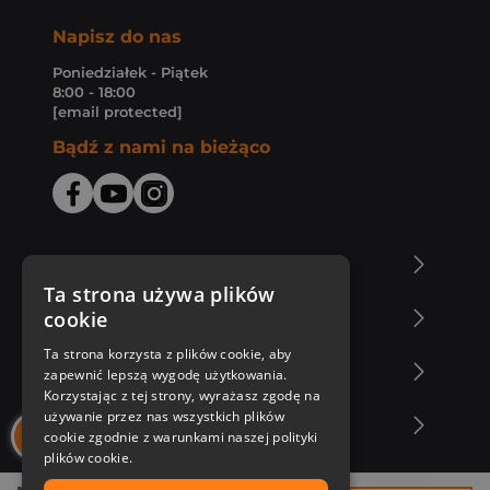
Napisz do nas
Poniedziałek - Piątek
8:00 - 18:00
[email protected]
Bądź z nami na bieżąco
O Księgarni Znak
Ta strona używa plików
cookie
Zakupy u nas
Ta strona korzysta z plików cookie, aby
Nasza oferta
zapewnić lepszą wygodę użytkowania.
Korzystając z tej strony, wyrażasz zgodę na
używanie przez nas wszystkich plików
Nasi autorzy
cookie zgodnie z warunkami naszej polityki
plików cookie.