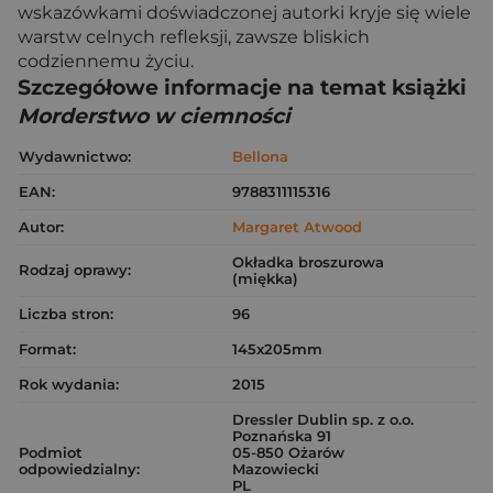
wskazówkami doświadczonej autorki kryje się wiele
warstw celnych refleksji, zawsze bliskich
codziennemu życiu.
Szczegółowe informacje na temat książki
Morderstwo w ciemności
Wydawnictwo:
Bellona
EAN:
9788311115316
Autor:
Margaret Atwood
Okładka broszurowa
Rodzaj oprawy:
(miękka)
Liczba stron:
96
Format:
145x205mm
Rok wydania:
2015
Dressler Dublin sp. z o.o.
Poznańska 91
Podmiot
05-850 Ożarów
odpowiedzialny:
Mazowiecki
PL