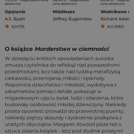
- sugerowana cena
- sugerowana
- sugerowa
detaliczna
cena detaliczna
cena detaliczna
Opętanie
Middlesex
A.S. Byatt
Jeffrey Eugenides
Richard Adams
6,9 (711)
8,0 (3163)
O książce
Morderstwo w ciemności
W dziesięciu krótkich opowiadaniach autorka
zmusza czytelnika do refleksji nad powszednimi
przedmiotami, lecz także nad ludzką metafizyką
ciekawości, przemijania, miłości i tęsknoty.
Wspomina dzieciństwo i młodość, wydobywa z
zakamarków pamięci detale, pokazuje w
migawkowym ujęciu świat, ludzi i zdarzenia, które
budowały osobowość młodej dziewczyny. Niekiedy
prosta opowieść prowadzi do przewrotnej puenty;
niekiedy piętrzy absurdy i dyskretnie podkpiwa z
utartych obyczajów. Margaret Atwood pisze też o
sztuce pisania książek - lecz pod złudnie prostymi