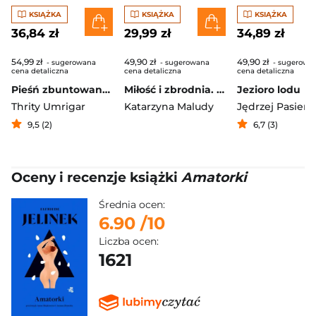
KSIĄŻKA
KSIĄŻKA
KSIĄŻKA
36,84 zł
29,99 zł
34,89 zł
54,99 zł
49,90 zł
49,90 zł
- sugerowana
- sugerowana
- sugerowa
cena detaliczna
cena detaliczna
cena detaliczna
Pieśń zbuntowanych serc
Miłość i zbrodnia. Saga warszawska. Tom 8
Jezioro lodu
Thrity Umrigar
Katarzyna Maludy
Jędrzej Pasiers
9,5 (2)
6,7 (3)
Oceny i recenzje książki
Amatorki
Średnia ocen:
6.90
/10
Liczba ocen:
1621