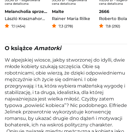
- sugerowana
- sugerowana
- sugerowa
cena detaliczna
cena detaliczna
cena detaliczna
Melancholia sprzeciwu
Malte
2666
László Krasznahorkai
Rainer Maria Rilke
Roberto Bolan
7,1 (454)
7,3 (278)
7,8 (292)
O książce
Amatorki
W alpejskiej wiosce, jakby stworzonej do idylli, dwie
młode kobiety szukają szczęścia. Obie są
robotnicami, obie wierzą, że dzięki odpowiedniemu
mężczyźnie ich życie się odmieni. I obie
przegrywają: i ta, która wybiera małżeńską wygodę i
stabilizację, i ta druga, idealistka, dla której
najważniejsza jest wielka miłość. Czyżby zatem
typowa „powieść kobieca”? Nic podobnego. Elfriede
Jelinek przewrotnie wykorzystuje konwencję
romansu, by ukazać drugie dno dążeń i motywacji
bohaterek, ich na wskroś polityczny charakter.
„Opisuję związek między mężczyzną a kobietą jako