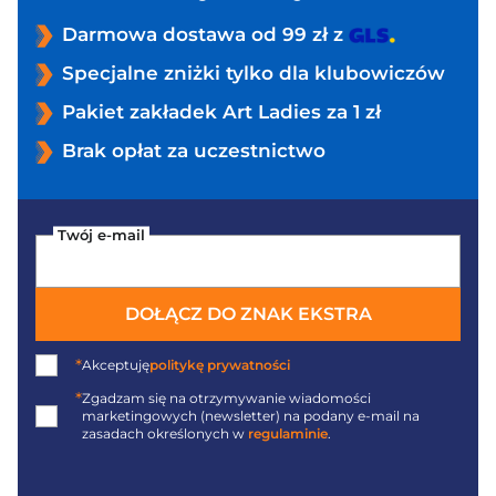
Darmowa dostawa od 99 zł z
Specjalne zniżki tylko dla klubowiczów
Pakiet zakładek Art Ladies za 1 zł
Brak opłat za uczestnictwo
Twój e-mail
DOŁĄCZ DO ZNAK EKSTRA
*
Akceptuję
politykę prywatności
*
Zgadzam się na otrzymywanie wiadomości
marketingowych (newsletter) na podany
e-mail
na
zasadach określonych w
regulaminie
.