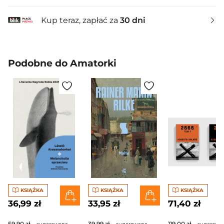
Kup teraz, zapłać za
30 dni
Podobne do Amatorki
KSIĄŻKA
KSIĄŻKA
KSIĄŻKA
36,99 zł
33,95 zł
71,40 zł
59,90 zł
39,99 zł
119,00 zł