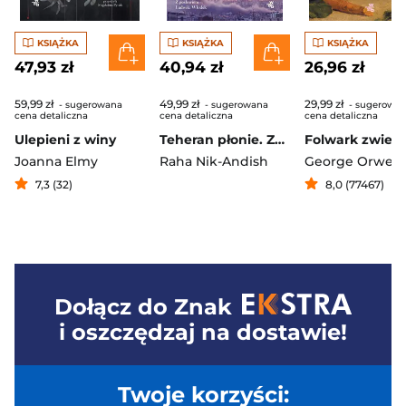
KSIĄŻKA
KSIĄŻKA
KSIĄŻKA
47,93 zł
40,94 zł
26,96 zł
59,99 zł
49,99 zł
29,99 zł
- sugerowana
- sugerowana
- sugerowa
cena detaliczna
cena detaliczna
cena detaliczna
Ulepieni z winy
Teheran płonie. Zapiski z Iranu po ataku Izraela i USA
Folwark zwierz
Joanna Elmy
Raha Nik-Andish
George Orwell
7,3 (32)
8,0 (77467)
Dołącz do
Znak
i oszczędzaj na dostawie!
Twoje korzyści: