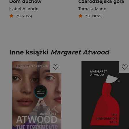
Dom duchów
Czarodziejska góra
Isabel Allende
Tomasz Mann
7,9 (7055)
7,9 (10079)
Inne książki
Margaret Atwood