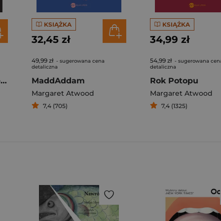
KSIĄŻKA
KSIĄŻKA
32,45 zł
34,99 zł
49,99 zł
54,99 zł
- sugerowana cena
- sugerowana cen
detaliczna
detaliczna
The Handmaid's Tale wer. angielska
MaddAddam
Rok Potopu
Margaret Atwood
Margaret Atwood
7,4 (705)
7,4 (1325)