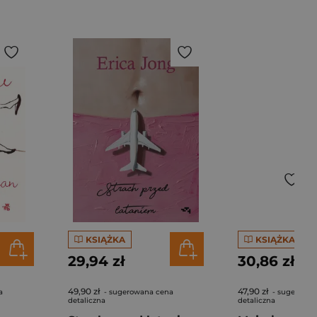
KSIĄŻKA
KSIĄŻKA
29,94 zł
30,86 zł
49,90 zł
47,90 zł
a
- sugerowana cena
- sugerowan
detaliczna
detaliczna