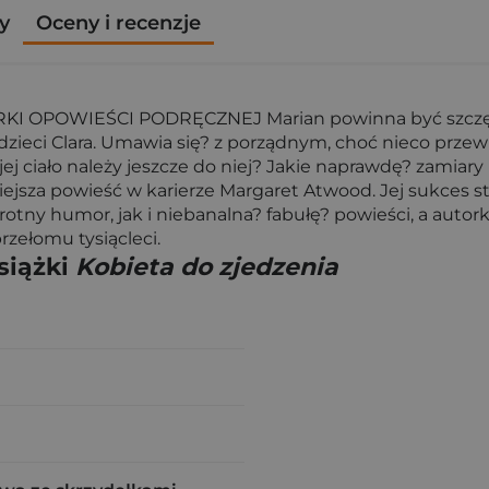
y
Oceny i recenzje
OWIEŚCI PODRĘCZNEJ Marian powinna być szczęśliwa.
ne dzieci Clara. Umawia się? z porządnym, choć nieco prze
y jej ciało należy jeszcze do niej? Jakie naprawdę? zamia
ejsza powieść w karierze Margaret Atwood. Jej sukces s
rotny humor, jak i niebanalna? fabułę? powieści, a auto
rzełomu tysiącleci.
siążki
Kobieta do zjedzenia