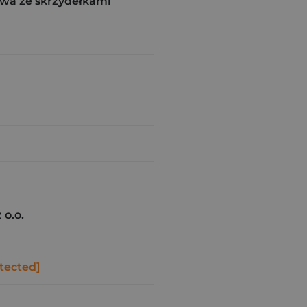
wa ze skrzydełkami
 o.o.
tected]