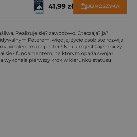
41,99 zł
DO KOSZYKA
 Realizuje się? zawodowo. Otaczają? ja?
widywalnym Peterem, więc jej życie osobiste rozwija
ry ma względem niej Peter? No i kim jest tajemniczy
tał się? fundamentem, na którym oparła swoja?
rka wykonała pierwszy krok w kierunku statusu