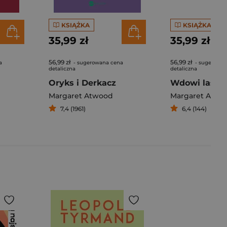
KSIĄŻKA
KSIĄŻKA
35,99 zł
35,99 zł
56,99 zł
56,99 zł
a
- sugerowana cena
- sugerowan
detaliczna
detaliczna
Oryks i Derkacz
Wdowi las
Margaret Atwood
Margaret Atwo
7,4 (1961)
6,4 (144)