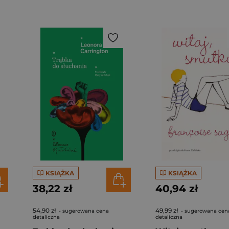
KSIĄŻKA
KSIĄŻKA
38,22 zł
40,94 zł
54,90 zł
49,99 zł
- sugerowana cena
- sugerowana cen
detaliczna
detaliczna