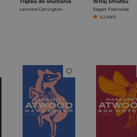
Trąbka do słuchania
Witaj smutku
Leonora Carrington
Sagan Francoise
6,3 (1567)