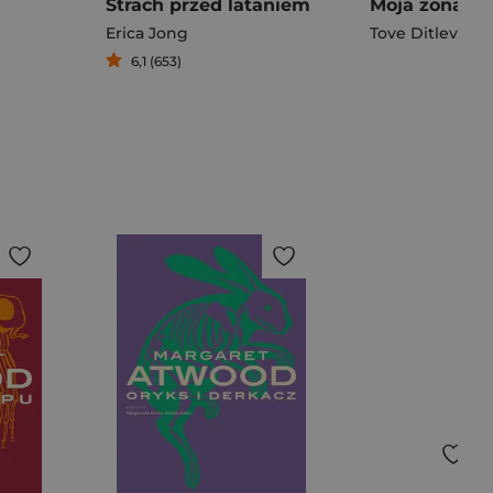
Strach przed lataniem
Erica Jong
Tove Ditlevsen
6,1 (653)