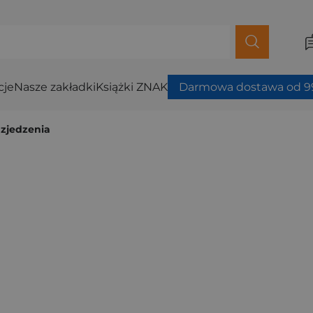
cje
Nasze zakładki
Książki ZNAK
Darmowa dostawa od 99
 zjedzenia