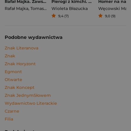
Rafał Majka. Zawsze z przodu. Rozmawia Tomasz Kalemba - książka z autografem
Pierogi z kimchi. Moje ulubione azjatyckie przepisy
Rafał Majka
,
Tomasz Kalemba
Wioleta Błazucka
Węcowski Mar
9,4 (7)
9,0 (9)
Podobne wydawnictwa
Znak Literanova
Znak
Znak Horyzont
Egmont
Otwarte
Znak Koncept
Znak JednymSłowem
Wydawnictwo Literackie
Czarne
Filia