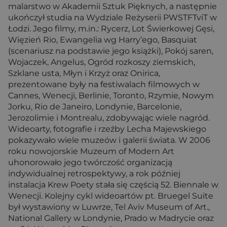
malarstwo w Akademii Sztuk Pięknych, a następnie
ukończył studia na Wydziale Reżyserii PWSTFTviT w
Łodzi. Jego filmy, m.in.: Rycerz, Lot Świerkowej Gęsi,
Więzień Rio, Ewangelia wg Harry’ego, Basquiat
(scenariusz na podstawie jego książki), Pokój saren,
Wojaczek, Angelus, Ogród rozkoszy ziemskich,
Szklane usta, Młyn i Krzyż oraz Onirica,
prezentowane były na festiwalach filmowych w
Cannes, Wenecji, Berlinie, Toronto, Rzymie, Nowym
Jorku, Rio de Janeiro, Londynie, Barcelonie,
Jerozolimie i Montrealu, zdobywając wiele nagród.
Wideoarty, fotografie i rzeźby Lecha Majewskiego
pokazywało wiele muzeów i galerii świata. W 2006
roku nowojorskie Muzeum of Modern Art
uhonorowało jego twórczość organizacją
indywidualnej retrospektywy, a rok później
instalacja Krew Poety stała się częścią 52. Biennale w
Wenecji. Kolejny cykl wideoartów pt. Bruegel Suite
był wystawiony w Luwrze, Tel Aviv Museum of Art.,
National Gallery w Londynie, Prado w Madrycie oraz