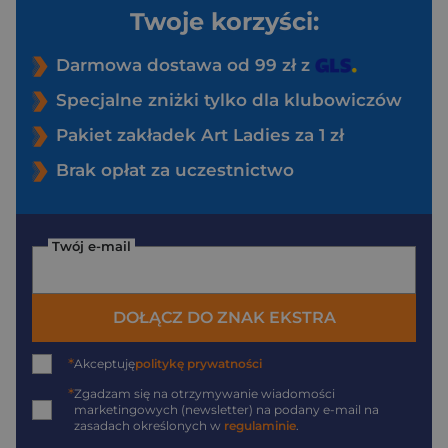
Twoje korzyści:
Darmowa dostawa od 99 zł z
Specjalne zniżki tylko dla klubowiczów
Pakiet zakładek Art Ladies za 1 zł
Brak opłat za uczestnictwo
Twój e-mail
DOŁĄCZ DO ZNAK EKSTRA
*
Akceptuję
politykę prywatności
*
Zgadzam się na otrzymywanie wiadomości
marketingowych (newsletter) na podany
e-mail
na
zasadach określonych w
regulaminie
.