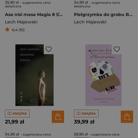
35,90 zł
34,90 zł
- sugerowana cena
- sugerowana cena
detaliczna
detaliczna
Asa nisi masa Magia 8 1/2 felliniego
Pielgrzymka do grobu Brigitte Bardot cudownej
Lech Majewski
Lech Majewski
6,4 (10)
KSIĄŻKA
KSIĄŻKA
21,99 zł
39,99 zł
34,90 zł
59,90 zł
- sugerowana cena
- sugerowana cena