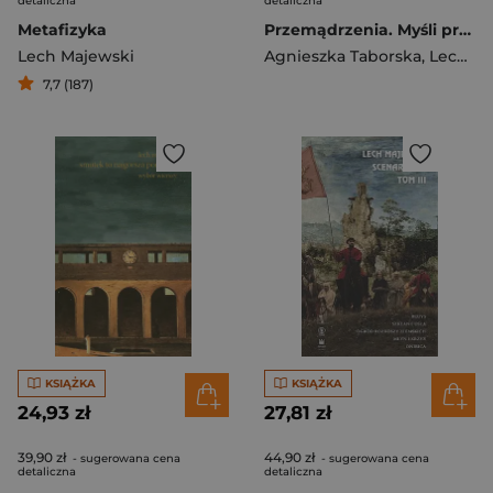
detaliczna
detaliczna
Metafizyka
Przemądrzenia. Myśli przed Apokalipsą
Lech Majewski
Agnieszka Taborska
,
Lech Majewski
7,7 (187)
KSIĄŻKA
KSIĄŻKA
24,93 zł
27,81 zł
39,90 zł
44,90 zł
- sugerowana cena
- sugerowana cena
detaliczna
detaliczna