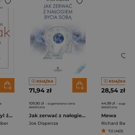
KSIĄŻKA
KSIĄŻKA
71,94 zł
28,54 zł
109,90 zł
44,99 zł
a
- sugerowana cena
- sugerowa
detaliczna
detaliczna
Antyrak. Nowy styl życia
Jak zerwać z nałogiem bycia sobą
Mewa
iber
Joe Dispenza
Richard Bach
7,0 (463)