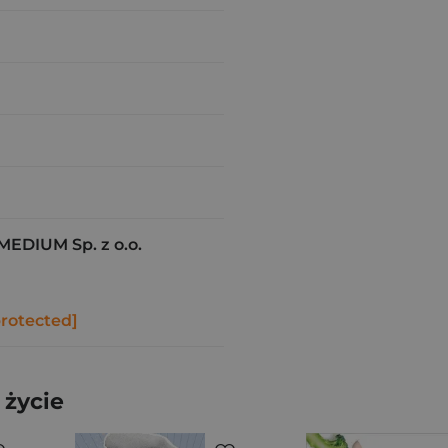
EDIUM Sp. z o.o.
protected]
 życie