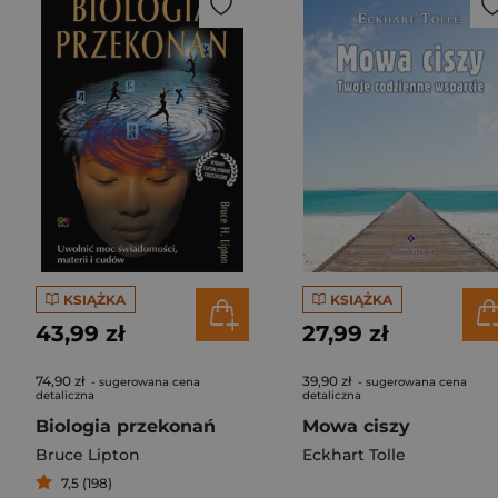
KSIĄŻKA
KSIĄŻKA
43,99 zł
27,99 zł
74,90 zł
39,90 zł
- sugerowana cena
- sugerowana cena
detaliczna
detaliczna
Biologia przekonań
Mowa ciszy
Bruce Lipton
Eckhart Tolle
7,5 (198)