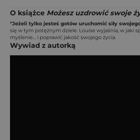
O książce
Możesz uzdrowić swoje ży
"Jeżeli tylko jesteś gotów uruchomić siły swojeg
się w tym potężnym dziele. Louise wyjaśnia, w jaki 
myślenie… i poprawić jakość swojego życia.
Wywiad z autorką