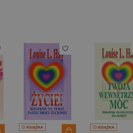
KSIĄŻKA
KSIĄŻKA