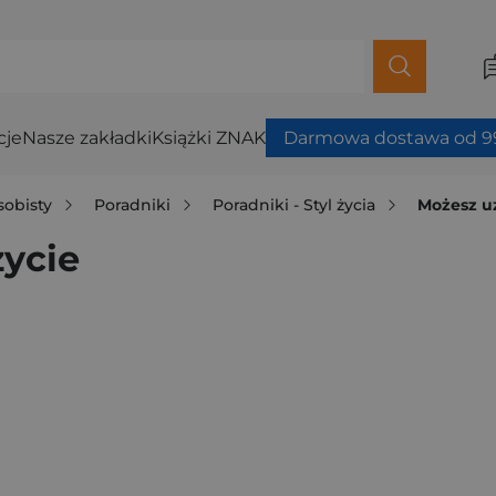
cje
Nasze zakładki
Książki ZNAK
Darmowa dostawa od 99
sobisty
Poradniki
Poradniki - Styl życia
Możesz u
ycie