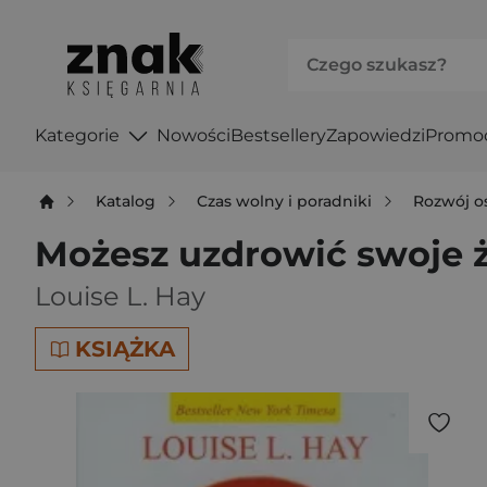
Kategorie
Nowości
Bestsellery
Zapowiedzi
Promo
Katalog
Czas wolny i poradniki
Rozwój o
Możesz uzdrowić swoje ż
Louise L. Hay
KSIĄŻKA