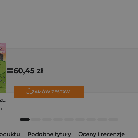
=
60,45 zł
ZAMÓW ZESTAW
Polishcore. Nasza cozy kolorowanka
Zofia Ejsymont-Stępniak „Timka.ink”
roduktu
Podobne tytuły
Oceny i recenzje