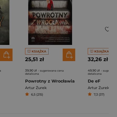
KSIĄŻKA
KSIĄŻKA
25,51 zł
32,26 zł
39,90 zł
49,90 zł
a
- sugerowana cena
- sugerowa
detaliczna
detaliczna
Powrotny z Wrocławia
De eF
Artur Żurek
Artur Żurek
6,5 (215)
7,3 (37)