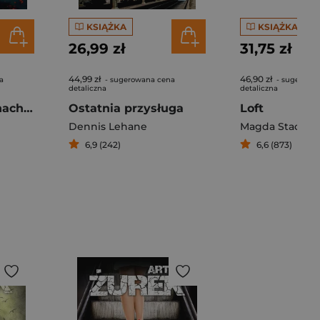
KSIĄŻKA
KSIĄŻKA
26,99 zł
31,75 zł
44,99 zł
46,90 zł
a
- sugerowana cena
- sugerowa
detaliczna
detaliczna
Tańcząc na prochach zmarłych
Ostatnia przysługa
Loft
Dennis Lehane
Magda Stachul
6,9 (242)
6,6 (873)