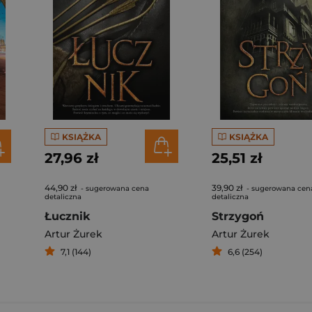
KSIĄŻKA
KSIĄŻKA
27,96 zł
25,51 zł
44,90 zł
39,90 zł
- sugerowana cena
- sugerowana cen
detaliczna
detaliczna
Łucznik
Strzygoń
Artur Żurek
Artur Żurek
7,1 (144)
6,6 (254)