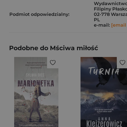
Wydawnictwo
Filipiny Płask
Podmiot odpowiedzialny:
02-778 Warsz
PL
e-mail:
[email
Podobne do Mściwa miłość