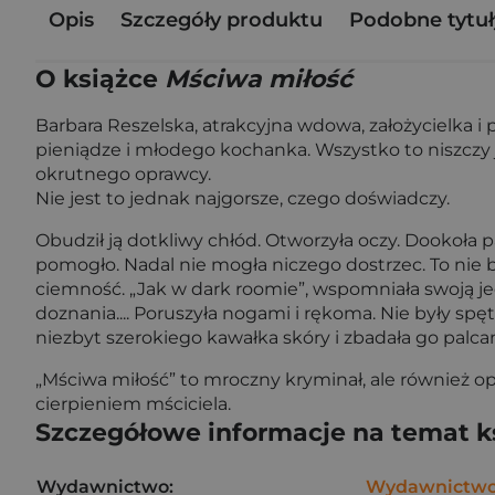
Opis
Szczegóły produktu
Podobne tytuł
O książce
Mściwa miłość
Barbara Reszelska, atrakcyjna wdowa, założycielka i 
pieniądze i młodego kochanka. Wszystko to niszczy j
okrutnego oprawcy.
Nie jest to jednak najgorsze, czego doświadczy.
Obudził ją dotkliwy chłód. Otworzyła oczy. Dookoła
pomogło. Nadal nie mogła niczego dostrzec. To nie 
ciemność. „Jak w dark roomie”, wspomniała swoją je
doznania.... Poruszyła nogami i rękoma. Nie były spę
niezbyt szerokiego kawałka skóry i zbadała go palc
„Mściwa miłość” to mroczny kryminał, ale również o
cierpieniem mściciela.
Szczegółowe informacje na temat k
Wydawnictwo:
Wydawnictwo