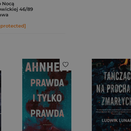
 Nocą
owickiej 46/89
awa
 protected]