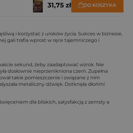
31,75 zł
DO KOSZYKA
śliwą i korzystać z uroków życia. Sukces w biznesie,
j gali trafia wprost w ręce tajemniczego i
anaście sekund, żeby zaadaptować wzrok. Nie
była dosłownie nieprzenikniona czerń. Zupełna
ował takie pomieszczenie i związane z nim
 usłyszała metaliczny dźwięk. Dotknęła dłońmi
ięceniem dla bliskich, satysfakcją z zemsty a