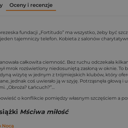
y
Oceny i recenzje
prezeska fundacji „Fortitudo” ma wszystko, żeby być szczę
eden tajemniczy telefon. Kobieta z salonów charytatywne
 panowała całkowita ciemność. Bez ruchu odczekała kilk
był mrok rozświetlony niedosuniętą zasłoną w oknie. To 
dyną wizytę w jednym z trójmiejskich klubów, który ofer
tane, jednak coś uwierało ją w szyję. Potrząsnęła głową i
ami. „Obroża? Łańcuch?”…
powieść o konflikcie pomiędzy własnym szczęściem a pośw
siążki
Mściwa miłość
 Nocą