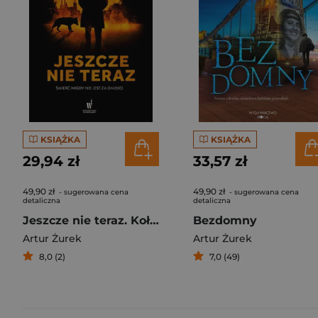
KSIĄŻKA
KSIĄŻKA
29,94 zł
33,57 zł
49,90 zł
49,90 zł
- sugerowana cena
- sugerowana cena
detaliczna
detaliczna
Jeszcze nie teraz. Koło śmierci. Tom 1
Bezdomny
Artur Żurek
Artur Żurek
8,0 (2)
7,0 (49)