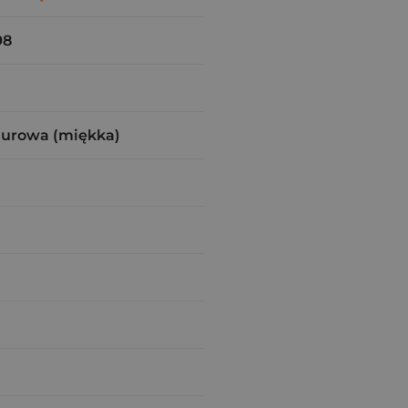
98
zurowa (miękka)