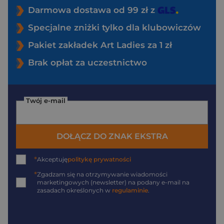
Darmowa dostawa od 99 zł z
Specjalne zniżki tylko dla klubowiczów
Pakiet zakładek Art Ladies za 1 zł
Brak opłat za uczestnictwo
Twój e-mail
DOŁĄCZ DO ZNAK EKSTRA
*
Akceptuję
politykę prywatności
*
Zgadzam się na otrzymywanie wiadomości
marketingowych (newsletter) na podany
e-mail
na
zasadach określonych w
regulaminie
.