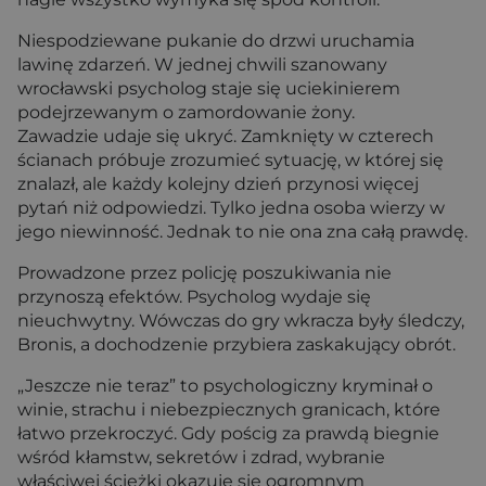
Niespodziewane pukanie do drzwi uruchamia
lawinę zdarzeń. W jednej chwili szanowany
wrocławski psycholog staje się uciekinierem
podejrzewanym o zamordowanie żony.
Zawadzie udaje się ukryć. Zamknięty w czterech
ścianach próbuje zrozumieć sytuację, w której się
znalazł, ale każdy kolejny dzień przynosi więcej
pytań niż odpowiedzi. Tylko jedna osoba wierzy w
jego niewinność. Jednak to nie ona zna całą prawdę.
Prowadzone przez policję poszukiwania nie
przynoszą efektów. Psycholog wydaje się
nieuchwytny. Wówczas do gry wkracza były śledczy,
Bronis, a dochodzenie przybiera zaskakujący obrót.
„Jeszcze nie teraz” to psychologiczny kryminał o
winie, strachu i niebezpiecznych granicach, które
łatwo przekroczyć. Gdy pościg za prawdą biegnie
wśród kłamstw, sekretów i zdrad, wybranie
właściwej ścieżki okazuje się ogromnym