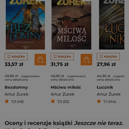
KSIĄŻKA
KSIĄŻKA
KSIĄŻKA
33,57 zł
31,75 zł
27,96 zł
49,90 zł
49,90 zł
44,90 zł
- sugerowana
- sugerowana
- sugerowa
cena detaliczna
cena detaliczna
cena detaliczna
Bezdomny
Mściwa miłość
Łucznik
Artur Żurek
Artur Żurek
Artur Żurek
7,0 (49)
7,3 (32)
7,1 (144)
Oceny i recenzje książki
Jeszcze nie teraz.