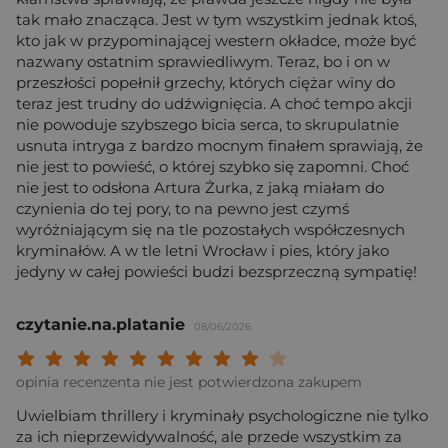
tak mało znacząca. Jest w tym wszystkim jednak ktoś,
kto jak w przypominającej western okładce, może być
nazwany ostatnim sprawiedliwym. Teraz, bo i on w
przeszłości popełnił grzechy, których ciężar winy do
teraz jest trudny do udźwignięcia. A choć tempo akcji
nie powoduje szybszego bicia serca, to skrupulatnie
usnuta intryga z bardzo mocnym finałem sprawiają, że
nie jest to powieść, o której szybko się zapomni. Choć
nie jest to odsłona Artura Żurka, z jaką miałam do
czynienia do tej pory, to na pewno jest czymś
wyróżniającym się na tle pozostałych współczesnych
kryminałów. A w tle letni Wrocław i pies, który jako
jedyny w całej powieści budzi bezsprzeczną sympatię!
czytanie.na.platanie
08/06/2026
Twoja ocena: Beznadziejna 1/10"
Twoja ocena: Bardzo słaba 2/10"
Twoja ocena: Słaba 3/10"
Twoja ocena: Może być 4/10"
Twoja ocena: Przeciętna 5/10"
Twoja ocena: Dobra 6/10"
Twoja ocena: Bardzo dobra 7/10"
Twoja ocena: Rewelacyjna 8/10
Twoja ocena: Wybitna 9/10
Twoja ocena: Arcydzieło
opinia recenzenta nie jest potwierdzona zakupem
Uwielbiam thrillery i kryminały psychologiczne nie tylko
za ich nieprzewidywalność, ale przede wszystkim za