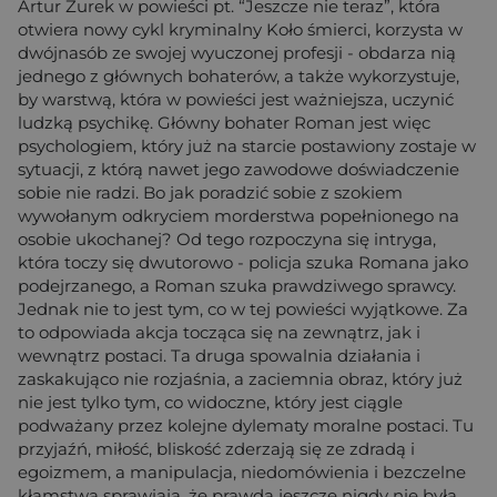
Artur Żurek w powieści pt. “Jeszcze nie teraz”, która
otwiera nowy cykl kryminalny Koło śmierci, korzysta w
dwójnasób ze swojej wyuczonej profesji - obdarza nią
jednego z głównych bohaterów, a także wykorzystuje,
by warstwą, która w powieści jest ważniejsza, uczynić
ludzką psychikę. Główny bohater Roman jest więc
psychologiem, który już na starcie postawiony zostaje w
sytuacji, z którą nawet jego zawodowe doświadczenie
sobie nie radzi. Bo jak poradzić sobie z szokiem
wywołanym odkryciem morderstwa popełnionego na
osobie ukochanej? Od tego rozpoczyna się intryga,
która toczy się dwutorowo - policja szuka Romana jako
podejrzanego, a Roman szuka prawdziwego sprawcy.
Jednak nie to jest tym, co w tej powieści wyjątkowe. Za
to odpowiada akcja tocząca się na zewnątrz, jak i
wewnątrz postaci. Ta druga spowalnia działania i
zaskakująco nie rozjaśnia, a zaciemnia obraz, który już
nie jest tylko tym, co widoczne, który jest ciągle
podważany przez kolejne dylematy moralne postaci. Tu
przyjaźń, miłość, bliskość zderzają się ze zdradą i
egoizmem, a manipulacja, niedomówienia i bezczelne
kłamstwa sprawiają, że prawda jeszcze nigdy nie była