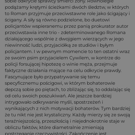
sobie odkrycie sprawcy śmierci żony. Równolegle
podążamy krętymi ścieżkami dwóch śledztw, w których
to Roman przyjmuje przeciwstawne role jako ścigający i
ścigany. A siły są równo podzielone, bo duetowi
policjantów wspieranemu przez panią prokurator autor
przeciwstawia inne trio - zdeterminowanego Romana
działającego wspólnie z dwojgiem wierzących w jego
niewinność ludzi, przyjaciółką ze studiów i byłym
policjantem. I w pewnym momencie to ten ostatni wraz
ze swoim psim przyjacielem Cywilem, w kontrze do
policji forsującej hipotezę o winie męża, przejmuje
faktyczne działania mające na celu odkrycie prawdy.
Fascynujące było przypatrywanie się temu
specyficznemu pościgowi, w którym bohaterowie
depczą sobie po piętach, to zbliżając się, to oddalając się
od celu swoich poszukiwań. Ale jeszcze bardziej
intrygowało odkrywanie myśli, spostrzeżeń i
wynikających z nich motywacji bohaterów. Tym bardziej
że tu nikt nie jest krystaliczny. Każdy mierzy się ze swoją
teraźniejszością, przeszłością i niejednokrotnie staje w
obliczu faktów, które diametralnie zmieniają
postrzeganie rzeczywistości. Zakończenie jest