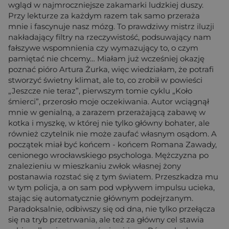
wgląd w najmroczniejsze zakamarki ludzkiej duszy.
Przy lekturze za każdym razem tak samo przeraża
mnie i fascynuje nasz mózg. To prawdziwy mistrz iluzji
nakładający filtry na rzeczywistość, podsuwający nam
fałszywe wspomnienia czy wymazujący to, o czym
pamiętać nie chcemy… Miałam już wcześniej okazję
poznać pióro Artura Żurka, więc wiedziałam, że potrafi
stworzyć świetny klimat, ale to, co zrobił w powieści
„Jeszcze nie teraz”, pierwszym tomie cyklu „Koło
śmierci”, przerosło moje oczekiwania. Autor wciągnął
mnie w genialną, a zarazem przerażającą zabawę w
kotka i myszkę, w której nie tylko główny bohater, ale
również czytelnik nie może zaufać własnym osądom. A
początek miał być końcem - końcem Romana Zawady,
cenionego wrocławskiego psychologa. Mężczyzna po
znalezieniu w mieszkaniu zwłok własnej żony
postanawia rozstać się z tym światem. Przeszkadza mu
w tym policja, a on sam pod wpływem impulsu ucieka,
stając się automatycznie głównym podejrzanym.
Paradoksalnie, odbiwszy się od dna, nie tylko przełącza
się na tryb przetrwania, ale też za główny cel stawia