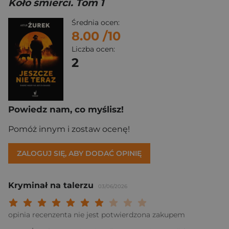
Koło śmierci. Tom 1
Średnia ocen:
8.00
/10
Liczba ocen:
2
Powiedz nam, co myślisz!
Pomóż innym i zostaw ocenę!
ZALOGUJ SIĘ, ABY DODAĆ OPINIĘ
Kryminał na talerzu
03/06/2026
Twoja ocena: Beznadziejna 1/10"
Twoja ocena: Bardzo słaba 2/10"
Twoja ocena: Słaba 3/10"
Twoja ocena: Może być 4/10"
Twoja ocena: Przeciętna 5/10"
Twoja ocena: Dobra 6/10"
Twoja ocena: Bardzo dobra 7/10"
Twoja ocena: Rewelacyjna 8/10
Twoja ocena: Wybitna 9/10
Twoja ocena: Arcydzieło
opinia recenzenta nie jest potwierdzona zakupem