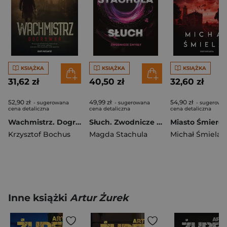
KSIĄŻKA
KSIĄŻKA
KSIĄŻKA
31,62 zł
40,50 zł
32,60 zł
52,90 zł
49,99 zł
54,90 zł
- sugerowana
- sugerowana
- sugerowa
cena detaliczna
cena detaliczna
cena detaliczna
Wachmistrz. Dogrywka
Słuch. Zwodnicze zmysły. Tom 2
Miasto Śmierci
Krzysztof Bochus
Magda Stachula
Michał Śmielak
Inne książki
Artur Żurek