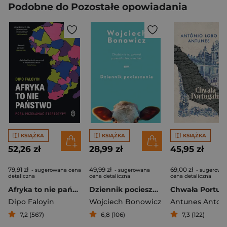
Podobne do Pozostałe opowiadania
KSIĄŻKA
KSIĄŻKA
KSIĄŻKA
52,26 zł
28,99 zł
45,95 zł
79,91 zł
49,99 zł
69,00 zł
- sugerowana cena
- sugerowana
- sugerowa
detaliczna
cena detaliczna
cena detaliczna
Afryka to nie państwo
Dziennik pocieszenia
Chwała Portuga
Dipo Faloyin
Wojciech Bonowicz
7,2 (567)
6,8 (106)
7,3 (122)