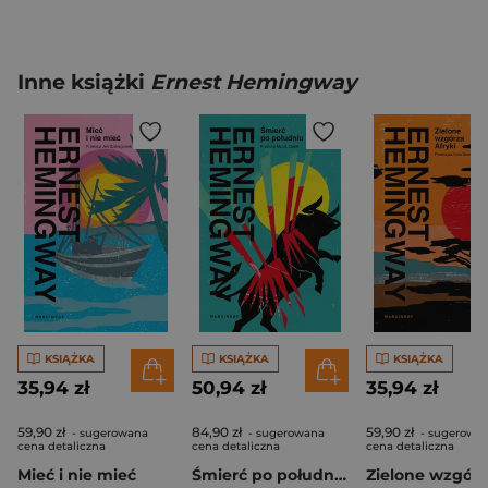
Inne książki
Ernest Hemingway
KSIĄŻKA
KSIĄŻKA
KSIĄŻKA
35,94 zł
50,94 zł
35,94 zł
59,90 zł
84,90 zł
59,90 zł
- sugerowana
- sugerowana
- sugerowa
cena detaliczna
cena detaliczna
cena detaliczna
Mieć i nie mieć
Śmierć po południu