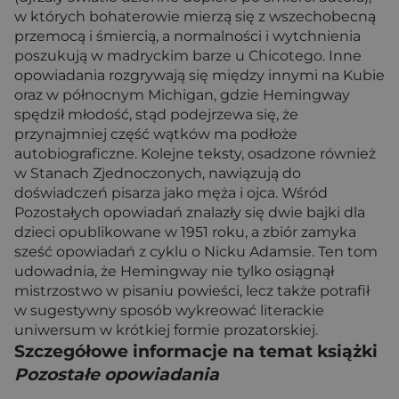
w których bohaterowie mierzą się z wszechobecną
przemocą i śmiercią, a normalności i wytchnienia
poszukują w madryckim barze u Chicotego. Inne
opowiadania rozgrywają się między innymi na Kubie
oraz w północnym Michigan, gdzie Hemingway
spędził młodość, stąd podejrzewa się, że
przynajmniej część wątków ma podłoże
autobiograficzne. Kolejne teksty, osadzone również
w Stanach Zjednoczonych, nawiązują do
doświadczeń pisarza jako męża i ojca. Wśród
Pozostałych opowiadań znalazły się dwie bajki dla
dzieci opublikowane w 1951 roku, a zbiór zamyka
sześć opowiadań z cyklu o Nicku Adamsie. Ten tom
udowadnia, że Hemingway nie tylko osiągnął
mistrzostwo w pisaniu powieści, lecz także potrafił
w sugestywny sposób wykreować literackie
uniwersum w krótkiej formie prozatorskiej.
Szczegółowe informacje na temat książki
Pozostałe opowiadania