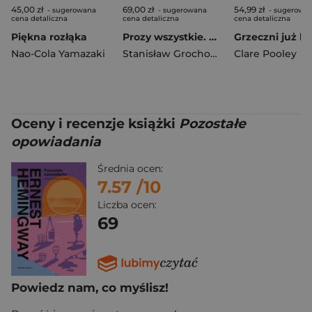
45,00 zł
69,00 zł
54,99 zł
- sugerowana
- sugerowana
- sugerowa
cena detaliczna
cena detaliczna
cena detaliczna
Piękna rozłąka
Prozy wszystkie. Powieści
Nao-Cola Yamazaki
Stanisław Grochowiak
Clare Pooley
Oceny i recenzje książki
Pozostałe
opowiadania
Średnia ocen:
7.57
/10
Liczba ocen:
69
Powiedz nam, co myślisz!