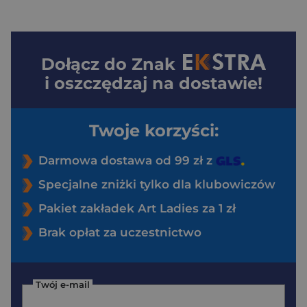
Dołącz do
Znak
i oszczędzaj na dostawie!
Twoje korzyści:
Darmowa dostawa od 99 zł z
Specjalne zniżki tylko dla klubowiczów
Pakiet zakładek Art Ladies za 1 zł
Brak opłat za uczestnictwo
Twój e-mail