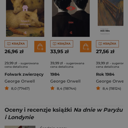
KSIĄŻKA
KSIĄŻKA
KSIĄŻKA
26,96 zł
33,95 zł
27,56 zł
29,99 zł
39,99 zł
39,99 zł
- sugerowana
- sugerowana
- sugerowa
cena detaliczna
cena detaliczna
cena detaliczna
Folwark zwierzęcy
1984
Rok 1984
George Orwell
George Orwell
George Orwell
8,0 (77467)
8,4 (118744)
8,4 (118124)
Oceny i recenzje książki
Na dnie w Paryżu
i Londynie