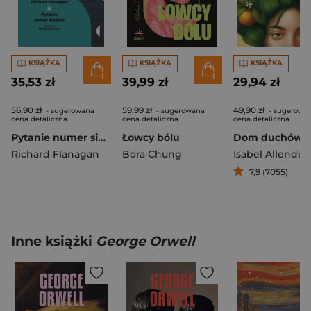
KSIĄŻKA
KSIĄŻKA
KSIĄŻKA
35,53 zł
39,99 zł
29,94 zł
56,90 zł
59,99 zł
49,90 zł
- sugerowana
- sugerowana
- sugerowa
cena detaliczna
cena detaliczna
cena detaliczna
Pytanie numer siedem
Łowcy bólu
Dom duchów
Richard Flanagan
Bora Chung
Isabel Allende
7,9 (7055)
Inne książki
George Orwell