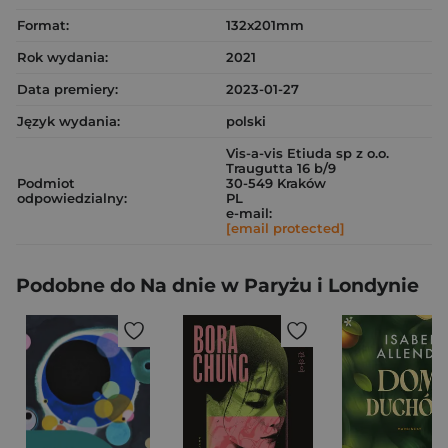
Format:
132x201mm
Rok wydania:
2021
Data premiery:
2023-01-27
Język wydania:
polski
Vis-a-vis Etiuda sp z o.o.
Traugutta 16 b/9
Podmiot
30-549 Kraków
odpowiedzialny:
PL
e-mail:
[email protected]
Podobne do Na dnie w Paryżu i Londynie