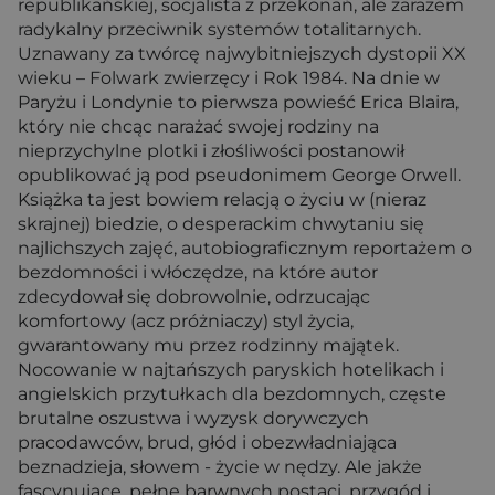
republikańskiej, socjalista z przekonań, ale zarazem
radykalny przeciwnik systemów totalitarnych.
Uznawany za twórcę najwybitniejszych dystopii XX
wieku – Folwark zwierzęcy i Rok 1984. Na dnie w
Paryżu i Londynie to pierwsza powieść Erica Blaira,
który nie chcąc narażać swojej rodziny na
nieprzychylne plotki i złośliwości postanowił
opublikować ją pod pseudonimem George Orwell.
Książka ta jest bowiem relacją o życiu w (nieraz
skrajnej) biedzie, o desperackim chwytaniu się
najlichszych zajęć, autobiograficznym reportażem o
bezdomności i włóczędze, na które autor
zdecydował się dobrowolnie, odrzucając
komfortowy (acz próżniaczy) styl życia,
gwarantowany mu przez rodzinny majątek.
Nocowanie w najtańszych paryskich hotelikach i
angielskich przytułkach dla bezdomnych, częste
brutalne oszustwa i wyzysk dorywczych
pracodawców, brud, głód i obezwładniająca
beznadzieja, słowem - życie w nędzy. Ale jakże
fascynujące, pełne barwnych postaci, przygód i