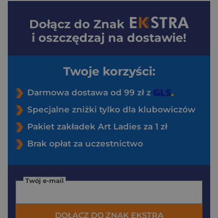
Dołącz do
Znak
i oszczędzaj na dostawie!
Twoje korzyści:
Darmowa dostawa od 99 zł z
Specjalne zniżki tylko dla klubowiczów
Pakiet zakładek Art Ladies za 1 zł
Brak opłat za uczestnictwo
Twój e-mail
DOŁĄCZ DO ZNAK EKSTRA