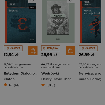
KSIĄŻKA
KSIĄŻKA
KSIĄŻKA
12,54 zł
28,99 zł
26,99 zł
12,54 zł
44,99 zł
39,90 zł
- sugerowana
- sugerowana
- sugerowa
cena detaliczna
cena detaliczna
cena detaliczna
Eutydem Dialog o sztuce dyskutowania
Wędrówki
Platon
Henry David Thoreau
Karen Horney
6,5 (44)
6,8 (5)