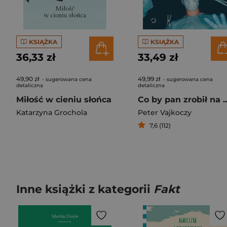
KSIĄŻKA
KSIĄŻKA
36,33 zł
33,49 zł
49,90 zł
49,99 zł
- sugerowana cena
- sugerowana cena
detaliczna
detaliczna
Miłość w cieniu słońca
Co by pan zrobił na moim miejscu? Trudn
Katarzyna Grochola
Peter Vajkoczy
7,6 (112)
Inne książki z kategorii
Fakt