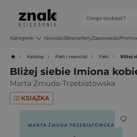
Kategorie
Nowości
Bestsellery
Zapowiedzi
Promo
Katalog
Fakt i reportaż
Fakt
Bliżej 
Bliżej siebie Imiona kobi
Marta Żmuda-Trzebiatowska
KSIĄŻKA