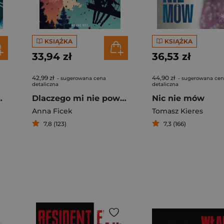
KSIĄŻKA
KSIĄŻKA
33,94 zł
36,53 zł
42,99 zł
44,90 zł
- sugerowana cena
- sugerowana ce
detaliczna
detaliczna
e przypadki neurochirurga
Dlaczego mi nie powiedziałeś?
Nic nie mów
Anna Ficek
Tomasz Kieres
7,8 (123)
7,3 (166)