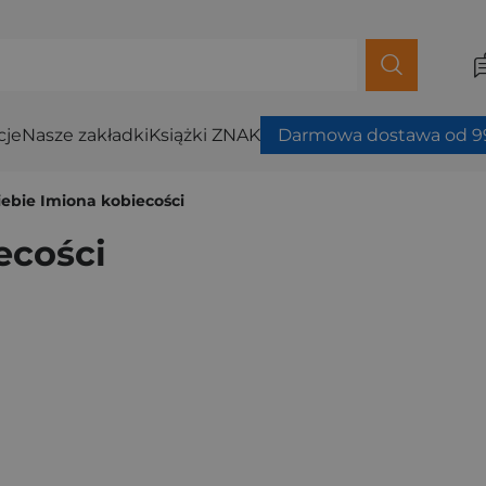
cje
Nasze zakładki
Książki ZNAK
Darmowa dostawa od 99
siebie Imiona kobiecości
ecości