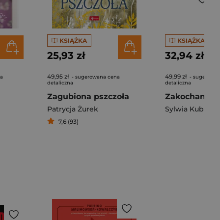
KSIĄŻKA
KSIĄŻKA
25,93 zł
32,94 zł
49,95 zł
49,99 zł
na
- sugerowana cena
- sugerowa
detaliczna
detaliczna
Zagubiona pszczoła
Zakochana z
Patrycja Żurek
Sylwia Kubik
7,6 (93)