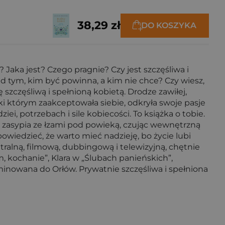
38,29 zł
DO KOSZYKA
ś? Jaka jest? Czego pragnie? Czy jest szczęśliwa i
ed tym, kim być powinna, a kim nie chce? Czy wiesz,
szczęśliwą i spełnioną kobietą. Drodze zawiłej,
ęki którym zaakceptowała siebie, odkryła swoje pasje
iei, potrzebach i sile kobiecości. To książka o tobie.
ra zasypia ze łzami pod powieką, czując wewnętrzną
powiedzieć, że warto mieć nadzieję, bo życie lubi
tralną, filmową, dubbingową i telewizyjną, chętnie
am, kochanie”, Klara w „Ślubach panieńskich”,
minowana do Orłów. Prywatnie szczęśliwa i spełniona