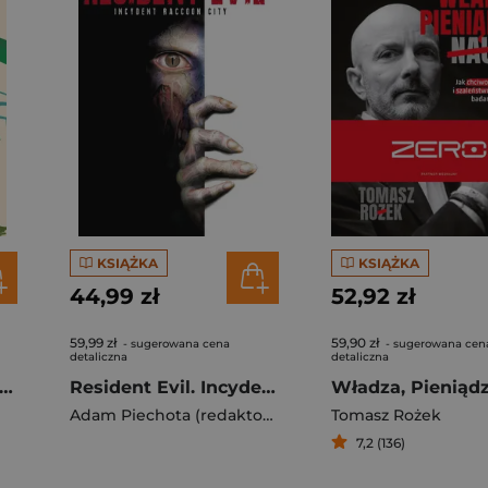
KSIĄŻKA
KSIĄŻKA
44,99 zł
52,92 zł
59,99 zł
59,90 zł
- sugerowana cena
- sugerowana cen
detaliczna
detaliczna
mandia. Życie między przypływem a odpływem
Resident Evil. Incydent Raccoon City
Adam Piechota (redaktor prowadzący)
Tomasz Rożek
7,2 (136)