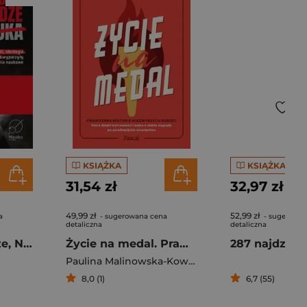
KSIĄŻKA
KSIĄŻKA
31,54 zł
32,97 zł
49,99 zł
52,99 zł
a
- sugerowana cena
- sugerowan
detaliczna
detaliczna
Władza, Pieniądze, Nauka. Jak chciwość, ideologia i szaleństwo wypaczyły badania naukowe
Życie na medal. Prawdziwe historie niezwykłych kobiet, które dzięki wytrwałości i walce o siebie sięgnęły po paralimpijskie zwycięstwo
Paulina Malinowska-Kowalczyk
8,0 (1)
6,7 (55)