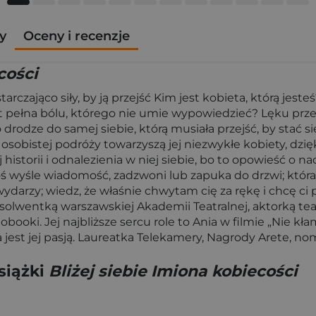
y
Oceny i recenzje
cości
arczająco siły, by ją przejść Kim jest kobieta, którą jeste
est pełna bólu, którego nie umie wypowiedzieć? Lęku prz
dze do samej siebie, którą musiała przejść, by stać się 
 osobistej podróży towarzyszą jej niezwykłe kobiety, dzi
historii i odnalezienia w niej siebie, bo to opowieść o nadz
 ktoś wyśle wiadomość, zadzwoni lub zapuka do drzwi; któ
wydarzy; wiedz, że właśnie chwytam cię za rękę i chcę ci 
solwentką warszawskiej Akademii Teatralnej, aktorką tea
booki. Jej najbliższe sercu role to Ania w filmie „Nie kł
jest jej pasją. Laureatka Telekamery, Nagrody Arete, no
siążki
Bliżej siebie Imiona kobiecości