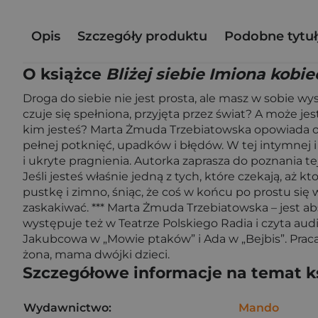
Opis
Szczegóły produktu
Podobne tytuł
O książce
Bliżej siebie Imiona kobie
Droga do siebie nie jest prosta, ale masz w sobie wyst
czuje się spełniona, przyjęta przez świat? A może j
kim jesteś? Marta Żmuda Trzebiatowska opowiada o dro
pełnej potknięć, upadków i błędów. W tej intymnej i
i ukryte pragnienia. Autorka zaprasza do poznania tej 
Jeśli jesteś właśnie jedną z tych, które czekają, aż
pustkę i zimno, śniąc, że coś w końcu po prostu się 
zaskakiwać. *** Marta Żmuda Trzebiatowska – jest ab
występuje też w Teatrze Polskiego Radia i czyta audio
Jakubcowa w „Mowie ptaków” i Ada w „Bejbis”. Praca 
żona, mama dwójki dzieci.
Szczegółowe informacje na temat k
Wydawnictwo:
Mando