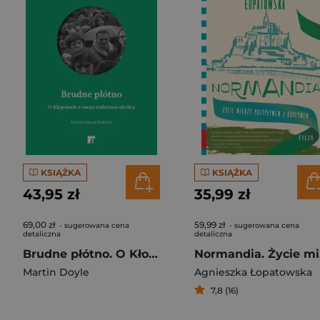
KSIĄŻKA
KSIĄŻKA
43,95 zł
35,99 zł
69,00 zł
59,99 zł
- sugerowana cena
- sugerowana cena
detaliczna
detaliczna
Brudne płótno. O Kłopotach w mojej rodzinnej okolicy
Nor
Martin Doyle
Agnieszka Łopatowska
7,8 (16)