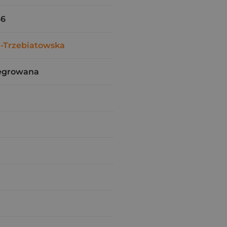
46
-Trzebiatowska
tegrowana