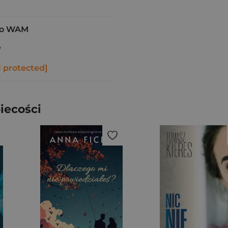
o WAM
w
l protected]
iecości