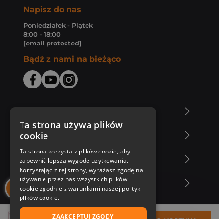
Napisz do nas
Poniedziałek - Piątek
8:00 - 18:00
[email protected]
Bądź z nami na bieżąco
O Księgarni Znak
Ta strona używa plików
cookie
Zakupy u nas
Ta strona korzysta z plików cookie, aby
Nasza oferta
zapewnić lepszą wygodę użytkowania.
Korzystając z tej strony, wyrażasz zgodę na
używanie przez nas wszystkich plików
Nasi autorzy
cookie zgodnie z warunkami naszej polityki
plików cookie.
ZAAKCEPTUJ ZGODY