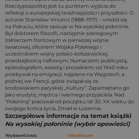
Rzeczypospolitej jest tu punktem wyjścia do
refleksji o europejskiej teraźniejszości i przyszłości. O
autorze Stanisław Vincenz (1888–1971) – urodził się
na Pokuciu, które opisuje w Na wysokiej połoninie.
Był doktorem filozofii, następnie szeregowym
żołnierzem frontowym w pierwszej wojnie
światowej, oficerem Wojska Polskiego i
uczestnikiem wojny polsko-bolszewickiej,
przedsiębiorcą naftowym, tłumaczem, publicystą,
epistolografem, eseistą i prozaikiem; od 1940 roku
przebywał na emigracji, najpierw na Węgrzech, a
później we Francji, gdzie związał się ze
środowiskiem paryskiej „Kultury”. Zapamiętano go
jako erudytę, mędrca i wiernego przyjaciela. Nad
"Połoniną" pracował od początku lat 30. XX wieku do
swojego końca życia. Zmarł w Lozannie.
Szczegółowe informacje na temat książki
Na wysokiej połoninie (wybór opowieści)
Wydawnictwo:
Ossolineum