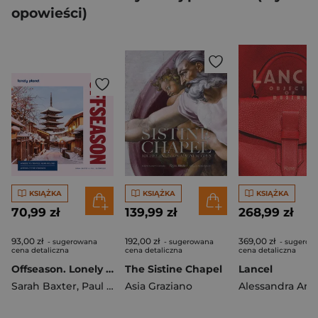
opowieści)
KSIĄŻKA
KSIĄŻKA
KSIĄŻKA
70,99 zł
139,99 zł
268,99 zł
93,00 zł
192,00 zł
369,00 zł
- sugerowana
- sugerowana
- sugerow
cena detaliczna
cena detaliczna
cena detaliczna
Offseason. Lonely Planet
The Sistine Chapel
Lancel
Sarah Baxter
,
Paul Bloomfield
Asia Graziano