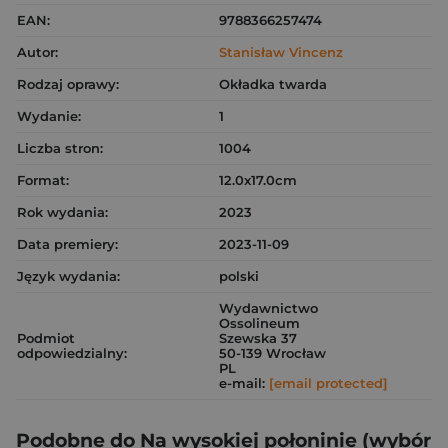
EAN:
9788366257474
Autor:
Stanisław Vincenz
Rodzaj oprawy:
Okładka twarda
Wydanie:
1
Liczba stron:
1004
Format:
12.0x17.0cm
Rok wydania:
2023
Data premiery:
2023-11-09
Język wydania:
polski
Wydawnictwo
Ossolineum
Podmiot
Szewska 37
odpowiedzialny:
50-139 Wrocław
PL
e-mail:
[email protected]
Podobne do Na wysokiej połoninie (wybór