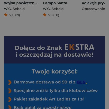
Wojna powietrzna i literatura
Campo Santo
W.G. Sebald
W.G. Sebald
7,1 (189)
7,0 (110)
Dołącz do
Znak
i oszczędzaj na dostawie!
Twoje korzyści:
Darmowa dostawa od 99 zł z
Specjalne zniżki tylko dla klubowiczów
Pakiet zakładek Art Ladies za 1 zł
Brak opłat za uczestnictwo