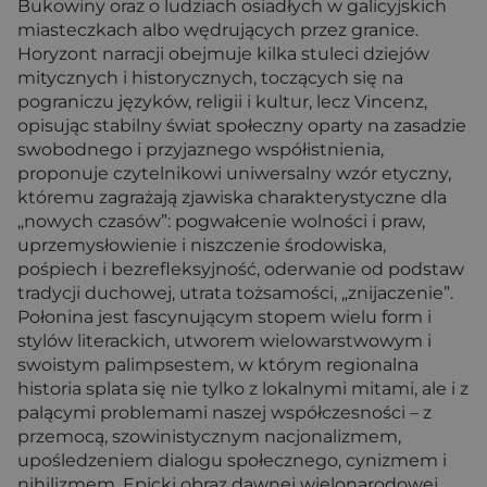
Bukowiny oraz o ludziach osiadłych w galicyjskich
miasteczkach albo wędrujących przez granice.
Horyzont narracji obejmuje kilka stuleci dziejów
mitycznych i historycznych, toczących się na
pograniczu języków, religii i kultur, lecz Vincenz,
opisując stabilny świat społeczny oparty na zasadzie
swobodnego i przyjaznego współistnienia,
proponuje czytelnikowi uniwersalny wzór etyczny,
któremu zagrażają zjawiska charakterystyczne dla
„nowych czasów”: pogwałcenie wolności i praw,
uprzemysłowienie i niszczenie środowiska,
pośpiech i bezrefleksyjność, oderwanie od podstaw
tradycji duchowej, utrata tożsamości, „znijaczenie”.
Połonina jest fascynującym stopem wielu form i
stylów literackich, utworem wielowarstwowym i
swoistym palimpsestem, w którym regionalna
historia splata się nie tylko z lokalnymi mitami, ale i z
palącymi problemami naszej współczesności – z
przemocą, szowinistycznym nacjonalizmem,
upośledzeniem dialogu społecznego, cynizmem i
nihilizmem. Epicki obraz dawnej wielonarodowej