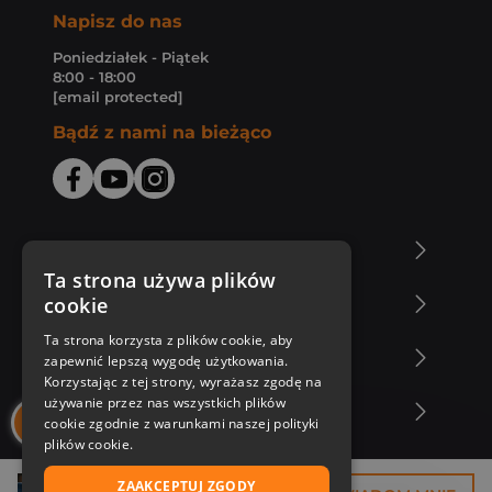
Napisz do nas
Poniedziałek - Piątek
8:00 - 18:00
[email protected]
Bądź z nami na bieżąco
O Księgarni Znak
Ta strona używa plików
cookie
Zakupy u nas
Ta strona korzysta z plików cookie, aby
Nasza oferta
zapewnić lepszą wygodę użytkowania.
Korzystając z tej strony, wyrażasz zgodę na
używanie przez nas wszystkich plików
Nasi autorzy
cookie zgodnie z warunkami naszej polityki
plików cookie.
ZAAKCEPTUJ ZGODY