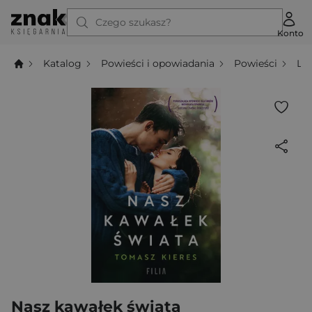
Czego szukasz?
Konto
Katalog
Powieści i opowiadania
Powieści
Li
Nasz kawałek świata