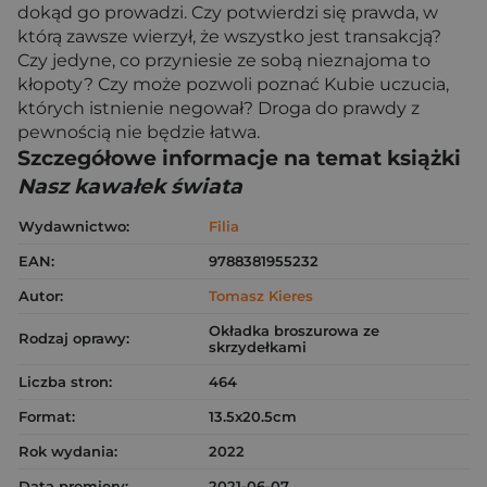
dokąd go prowadzi. Czy potwierdzi się prawda, w
którą zawsze wierzył, że wszystko jest transakcją?
Czy jedyne, co przyniesie ze sobą nieznajoma to
kłopoty? Czy może pozwoli poznać Kubie uczucia,
których istnienie negował? Droga do prawdy z
pewnością nie będzie łatwa.
Szczegółowe informacje na temat książki
Nasz kawałek świata
Wydawnictwo:
Filia
EAN:
9788381955232
Autor:
Tomasz Kieres
Okładka broszurowa ze
Rodzaj oprawy:
skrzydełkami
Liczba stron:
464
Format:
13.5x20.5cm
Rok wydania:
2022
Data premiery:
2021-06-07