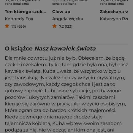
- sugerowana
- sugerowana
- sugerowa
cena detaliczna
cena detaliczna
cena detaliczna
Ten którego szukam
Glow up
Kennedy Fox
Angela Węcka
7,5 (656)
7,2 (123)
O książce
Nasz kawałek świata
Dla mnie odwrotu już nie było. Obiecałem, że będę
czekał i czekałem. Tylko tam gdzie była ona, był nasz
kawałek świata. Kuba uważa, że wszystko w życiu
jest transakcją. Niezależnie czy w życiu prywatnym,
czy zawodowym, każdy czegoś chce i jest za to
gotowy zapłacić. Lubi jasne sytuacje, pozbawione
pozorów i ukrytych zamiarów. Takimi zasadami
kieruje się zarówno w pracy, jak i w życiu osobistym,
które ogranicza do bardzo krótkich znajomości.
Kiedy pewnego dnia na jego drodze staje
tajemnicza kobieta, Kuba wbrew swoim zasadom
podąża za nią, nie wiedząc ani kim ona jest, ani