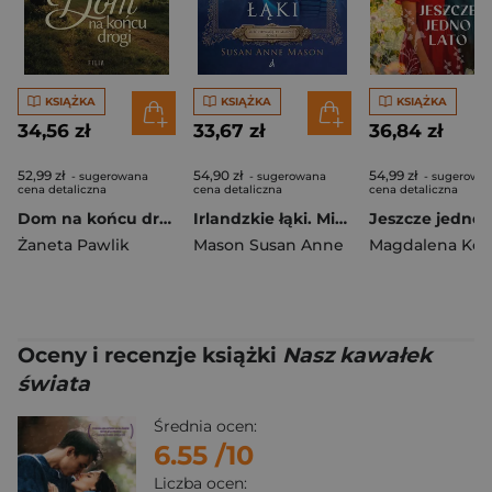
KSIĄŻKA
KSIĄŻKA
KSIĄŻKA
34,56 zł
33,67 zł
36,84 zł
52,99 zł
54,90 zł
54,99 zł
- sugerowana
- sugerowana
- sugerowa
cena detaliczna
cena detaliczna
cena detaliczna
Dom na końcu drogi
Irlandzkie łąki. Mieć odwagę by marzyć. Tom 1 wyd. 2026
Jeszcze jedno 
Żaneta Pawlik
Mason Susan Anne
Magdalena Kor
Oceny i recenzje książki
Nasz kawałek
świata
Średnia ocen:
6.55
/10
Liczba ocen: