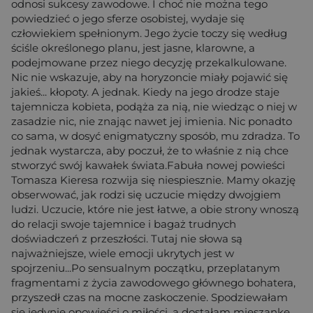
odnosi sukcesy zawodowe. I choć nie można tego
powiedzieć o jego sferze osobistej, wydaje się
człowiekiem spełnionym. Jego życie toczy się według
ściśle określonego planu, jest jasne, klarowne, a
podejmowane przez niego decyzję przekalkulowane.
Nic nie wskazuje, aby na horyzoncie miały pojawić się
jakieś... kłopoty. A jednak. Kiedy na jego drodze staje
tajemnicza kobieta, podąża za nią, nie wiedząc o niej w
zasadzie nic, nie znając nawet jej imienia. Nic ponadto
co sama, w dosyć enigmatyczny sposób, mu zdradza. To
jednak wystarcza, aby poczuł, że to właśnie z nią chce
stworzyć swój kawałek świata.Fabuła nowej powieści
Tomasza Kieresa rozwija się niespiesznie. Mamy okazję
obserwować, jak rodzi się uczucie między dwojgiem
ludzi. Uczucie, które nie jest łatwe, a obie strony wnoszą
do relacji swoje tajemnice i bagaż trudnych
doświadczeń z przeszłości. Tutaj nie słowa są
najważniejsze, wiele emocji ukrytych jest w
spojrzeniu...Po sensualnym początku, przeplatanym
fragmentami z życia zawodowego głównego bohatera,
przyszedł czas na mocne zaskoczenie. Spodziewałam
się jedynie opowieści o miłości, a dostałam mieszankę