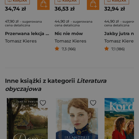
KSIĄŻKA
KSIĄŻKA
KSIĄŻKA
34,74 zł
36,53 zł
32,94 zł
47,90 zł
44,90 zł
44,90 zł
- sugerowana
- sugerowana
- sugerowa
cena detaliczna
cena detaliczna
cena detaliczna
Przerwana lekcja angielskiego
Nic nie mów
Jakby jutra nie
Tomasz Kieres
Tomasz Kieres
Tomasz Kieres
7,3 (166)
7,1 (186)
Inne książki z kategorii
Literatura
obyczajowa