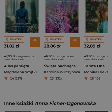
KSIĄŻKA
KSIĄŻKA
KSIĄŻKA
31,82 zł
28,86 zł
32,89 zł
47,90 zł
46,90 zł
49,90 zł
- sugerowana
- sugerowana
- sugerowa
cena detaliczna
cena detaliczna
cena detaliczna
A las pamięta
Święta pachnące wspomnieniami
Tamta Ona
Magdalena Wojtkiewicz
Karolina Wilczyńska
Monika Oleksa
7,4 (237)
7,3 (232)
7,5 (108)
Inne książki
Anna Ficner-Ogonowska