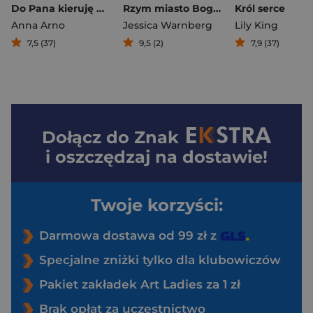
Do Pana kieruję moje milczenie
Rzym miasto Boga. Opowieść o świętości i władzy
Król serce
Anna Arno
Jessica Warnberg
Lily King
7,5 (37)
9,5 (2)
7,9 (37)
Dołącz do
Znak
i oszczędzaj na dostawie!
Twoje korzyści:
Darmowa dostawa od 99 zł z
Specjalne zniżki tylko dla klubowiczów
Pakiet zakładek Art Ladies za 1 zł
Brak opłat za uczestnictwo