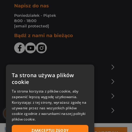
Napisz do nas
Poniedziałek - Piątek
8:00 - 18:00
[email protected]
Bądź z nami na bieżąco
O Księgarni Znak
Ta strona używa plików
cookie
Zakupy u nas
Ta strona korzysta z plików cookie, aby
Nasza oferta
zapewnić lepszą wygodę użytkowania.
Korzystając z tej strony, wyrażasz zgodę na
używanie przez nas wszystkich plików
Nasi autorzy
cookie zgodnie z warunkami naszej polityki
plików cookie.
ZAAKCEPTUJ ZGODY