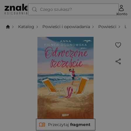
Czego szukasz?
Konto
Katalog
Powieści i opowiadania
Powieści
Li
Przeczytaj
fragment