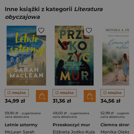
Inne książki z kategorii
Literatura
obyczajowa
KSIĄŻKA
KSIĄŻKA
KSIĄŻKA
34,99 zł
31,36 zł
34,56 zł
59,90 zł
49,00 zł
52,99 zł
- sugerowana
- sugerowana
- sugerowa
cena detaliczna
cena detaliczna
cena detaliczna
Letnie sztormy
Przeskoczyć mur
McLean Sarah
Elżbieta Jodko-Kula
Monika Oleksa