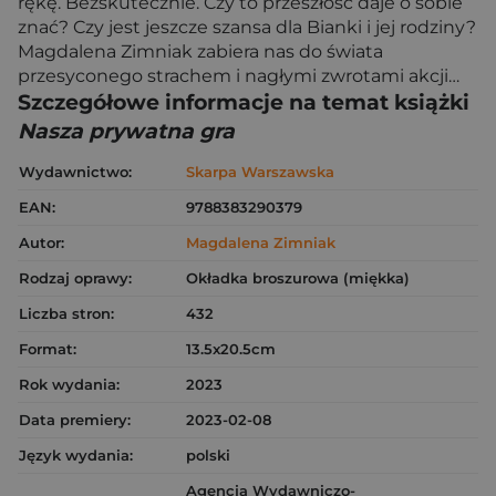
rękę. Bezskutecznie. Czy to przeszłość daje o sobie
znać? Czy jest jeszcze szansa dla Bianki i jej rodziny?
Magdalena Zimniak zabiera nas do świata
przesyconego strachem i nagłymi zwrotami akcji…
Szczegółowe informacje na temat książki
Nasza prywatna gra
Wydawnictwo:
Skarpa Warszawska
EAN:
9788383290379
Autor:
Magdalena Zimniak
Rodzaj oprawy:
Okładka broszurowa (miękka)
Liczba stron:
432
Format:
13.5x20.5cm
Rok wydania:
2023
Data premiery:
2023-02-08
Język wydania:
polski
Agencja Wydawniczo-