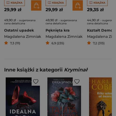
KSIĄŻKA
KSIĄŻKA
KSIĄŻKA
29,99 zł
29,99 zł
29,35 zł
49,90 zł
49,90 zł
44,90 zł
- sugerowana
- sugerowana
- sugerowa
cena detaliczna
cena detaliczna
cena detaliczna
Ostatni upadek
Pęknięta kra
Kształt Demon
Magdalena Zimniak
Magdalena Zimniak
Magdalena Zim
7,3 (111)
6,9 (235)
7,2 (313)
Inne książki z kategorii
Kryminał