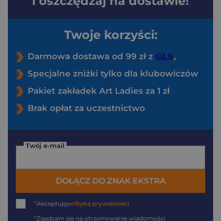
i oszczędzaj na dostawie!
Twoje korzyści:
Darmowa dostawa od 99 zł z
Specjalne zniżki tylko dla klubowiczów
Pakiet zakładek Art Ladies za 1 zł
Brak opłat za uczestnictwo
Twój e-mail
DOŁĄCZ DO ZNAK EKSTRA
*
Akceptuję
politykę prywatności
*
Zgadzam się na otrzymywanie wiadomości