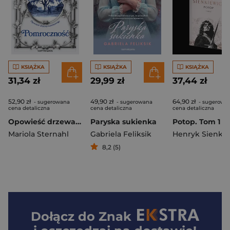
KSIĄŻKA
KSIĄŻKA
KSIĄŻKA
31,34 zł
29,99 zł
37,44 zł
52,90 zł
49,90 zł
64,90 zł
- sugerowana
- sugerowana
- sugerowa
cena detaliczna
cena detaliczna
cena detaliczna
Opowieść drzewa orzechowego. Pomroczność
Paryska sukienka
Mariola Sternahl
Gabriela Feliksik
Henryk Sienkie
8,2 (5)
Dołącz do
Znak