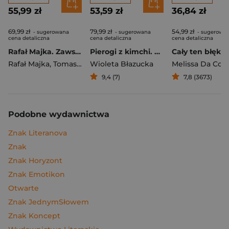
55,99 zł
53,59 zł
36,84 zł
69,99 zł
79,99 zł
54,99 zł
- sugerowana
- sugerowana
- sugerowa
cena detaliczna
cena detaliczna
cena detaliczna
Rafał Majka. Zawsze z przodu. Rozmawia Tomasz Kalemba - książka z autografem
Pierogi z kimchi. Moje ulubione azjatyckie przepisy
Cały ten błękit
Rafał Majka
,
Tomasz Kalemba
Wioleta Błazucka
Melissa Da Cos
9,4 (7)
7,8 (3673)
Podobne wydawnictwa
Znak Literanova
Znak
Znak Horyzont
Znak Emotikon
Otwarte
Znak JednymSłowem
Znak Koncept