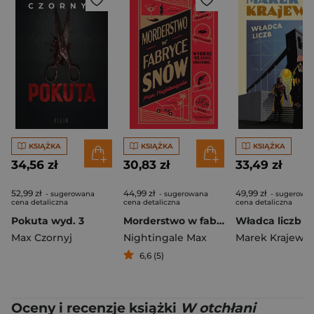
KSIĄŻKA
KSIĄŻKA
KSIĄŻKA
34,56 zł
30,83 zł
33,49 zł
52,99 zł
44,99 zł
49,99 zł
- sugerowana
- sugerowana
- sugerowa
cena detaliczna
cena detaliczna
cena detaliczna
Pokuta wyd. 3
Morderstwo w fabryce snów
Władca liczb (
Max Czornyj
Nightingale Max
Marek Krajewsk
6,6 (5)
Oceny i recenzje książki
W otchłani