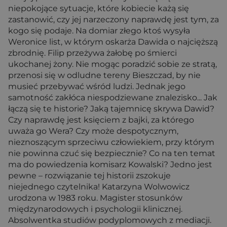
niepokojące sytuacje, które kobiecie każą się
zastanowić, czy jej narzeczony naprawdę jest tym, za
kogo się podaje. Na domiar złego ktoś wysyła
Weronice list, w którym oskarża Dawida o najcięższą
zbrodnię. Filip przeżywa żałobę po śmierci
ukochanej żony. Nie mogąc poradzić sobie ze stratą,
przenosi się w odludne tereny Bieszczad, by nie
musieć przebywać wśród ludzi. Jednak jego
samotność zakłóca niespodziewane znalezisko... Jak
łączą się te historie? Jaką tajemnicę skrywa Dawid?
Czy naprawdę jest księciem z bajki, za którego
uważa go Wera? Czy może despotycznym,
nieznoszącym sprzeciwu człowiekiem, przy którym
nie powinna czuć się bezpiecznie? Co na ten temat
ma do powiedzenia komisarz Kowalski? Jedno jest
pewne – rozwiązanie tej historii zszokuje
niejednego czytelnika! Katarzyna Wolwowicz
urodzona w 1983 roku. Magister stosunków
międzynarodowych i psychologii klinicznej.
Absolwentka studiów podyplomowych z mediacji.