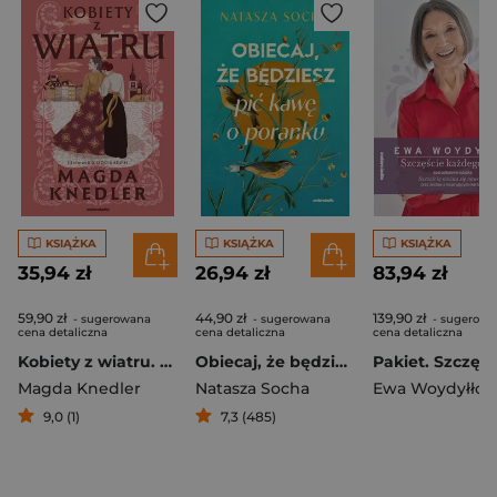
KSIĄŻKA
KSIĄŻKA
KSIĄŻKA
35,94 zł
26,94 zł
83,94 zł
59,90 zł
44,90 zł
139,90 zł
- sugerowana
- sugerowana
- sugerowa
cena detaliczna
cena detaliczna
cena detaliczna
Kobiety z wiatru. Ścieżkami nadziei. Tom 3
Obiecaj, że będziesz pić kawę o poranku
Magda Knedler
Natasza Socha
Ewa Woydyłło
9,0 (1)
7,3 (485)