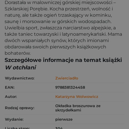
Dorastała w malowniczej górskiej miejscowości –
Szklarskiej Porębie. Kocha przestrzeń, wolność i
naturę, ale także ogień trzaskający w kominku,
saunę i morsowanie w górskich wodospadach.
Uwielbia sport, zwłaszcza narciarstwo alpejskie, a
także taniec towarzyski i latynoamerykański. Mama
dwóch wspaniałych synów, których imionami
obdarowała swoich pierwszych książkowych
bohaterów.
Szczegółowe informacje na temat książki
W otchłani
Wydawnictwo:
Zwierciadło
EAN:
9788381324458
Autor:
Katarzyna Wolwowicz
Okładka broszurowa ze
Rodzaj oprawy:
skrzydełkami
Wydanie:
pierwsze
Liczba stron:
304