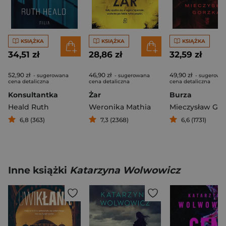
KSIĄŻKA
KSIĄŻKA
KSIĄŻKA
34,51 zł
28,86 zł
32,59 zł
52,90 zł
46,90 zł
49,90 zł
- sugerowana
- sugerowana
- sugerowa
cena detaliczna
cena detaliczna
cena detaliczna
Konsultantka
Żar
Burza
Heald Ruth
Weronika Mathia
Mieczysław Gor
6,8 (363)
7,3 (2368)
6,6 (1731)
Inne książki
Katarzyna Wolwowicz