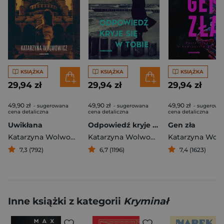
KSIĄŻKA
KSIĄŻKA
KSIĄŻKA
29,94 zł
29,94 zł
29,94 zł
49,90 zł
49,90 zł
49,90 zł
- sugerowana
- sugerowana
- sugerowa
cena detaliczna
cena detaliczna
cena detaliczna
Uwikłana
Odpowiedź kryje się w tobie
Gen zła
Katarzyna Wolwowicz
Katarzyna Wolwowicz
7,3 (792)
6,7 (1196)
7,4 (1623)
Inne książki z kategorii
Kryminał