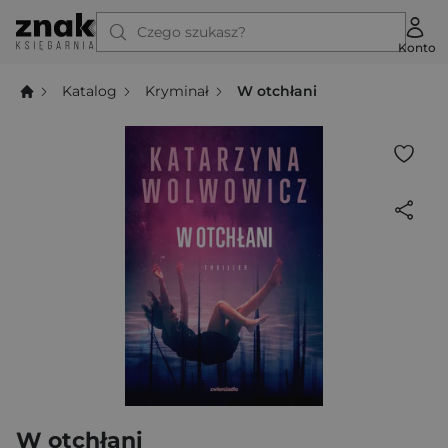
Czego szukasz?
Konto
Katalog
Kryminał
W otchłani
W otchłani