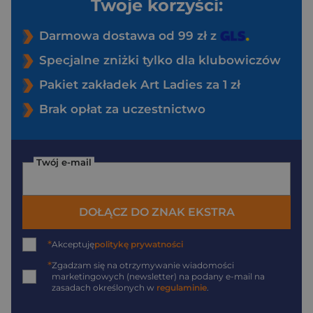
Twoje korzyści:
Darmowa dostawa od 99 zł z
Specjalne zniżki tylko dla klubowiczów
Pakiet zakładek Art Ladies za 1 zł
Brak opłat za uczestnictwo
Twój e-mail
DOŁĄCZ DO ZNAK EKSTRA
*
Akceptuję
politykę prywatności
*
Zgadzam się na otrzymywanie wiadomości
marketingowych (newsletter) na podany
e-mail
na
zasadach określonych w
regulaminie
.