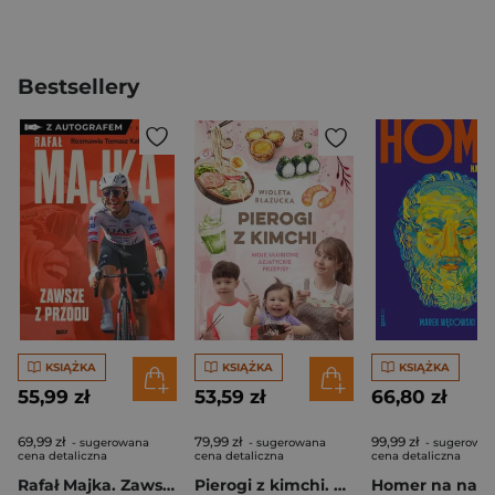
Bestsellery
KSIĄŻKA
KSIĄŻKA
KSIĄŻKA
55,99 zł
53,59 zł
66,80 zł
69,99 zł
79,99 zł
99,99 zł
- sugerowana
- sugerowana
- sugerowa
cena detaliczna
cena detaliczna
cena detaliczna
Rafał Majka. Zawsze z przodu. Rozmawia Tomasz Kalemba - książka z autografem
Pierogi z kimchi. Moje ulubione azjatyckie przepisy