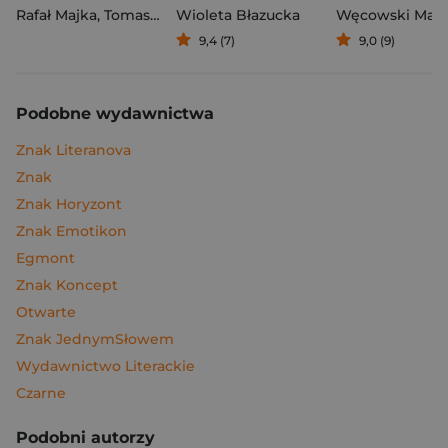
Rafał Majka
,
Tomasz Kalemba
Wioleta Błazucka
Węcowski Mar
9,4 (7)
9,0 (9)
Podobne wydawnictwa
Znak Literanova
Znak
Znak Horyzont
Znak Emotikon
Egmont
Znak Koncept
Otwarte
Znak JednymSłowem
Wydawnictwo Literackie
Czarne
Podobni autorzy