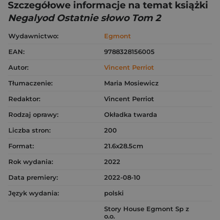
Szczegółowe informacje na temat książki
Negalyod Ostatnie słowo Tom 2
Wydawnictwo:
Egmont
EAN:
9788328156005
Autor:
Vincent Perriot
Tłumaczenie:
Maria Mosiewicz
Redaktor:
Vincent Perriot
Rodzaj oprawy:
Okładka twarda
Liczba stron:
200
Format:
21.6x28.5cm
Rok wydania:
2022
Data premiery:
2022-08-10
Język wydania:
polski
Story House Egmont Sp z
o.o.