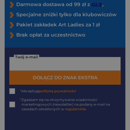
Darmowa dostawa od 99 zł z
Specjalne zniżki tylko dla klubowiczów
Pakiet zakładek Art Ladies za 1 zł
Brak opłat za uczestnictwo
Twój e-mail
DOŁĄCZ DO ZNAK EKSTRA
*
Akceptuję
politykę prywatności
*
Zgadzam się na otrzymywanie wiadomości
marketingowych (newsletter) na podany
e-mail
na
zasadach określonych w
regulaminie
.