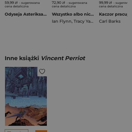
59,99 zł
72,90 zł
99,99 zł
- sugerowana
- sugerowana
- sugerowa
cena detaliczna
cena detaliczna
cena detaliczna
Odyseja Asteriksa. Asteriks. Tom 26
Wszystko albo nic 2. Sonic the Hedgehog. Tom 14 wyd. 2
Ian Flynn
,
Tracy Yardley
Carl Barks
,
Adam Bryce
Inne książki
Vincent Perriot