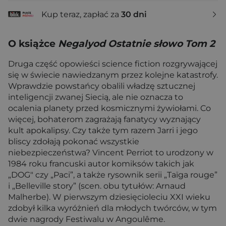
Kup teraz, zapłać za
30 dni
O książce
Negalyod Ostatnie słowo Tom 2
Druga część opowieści science fiction rozgrywającej
się w świecie nawiedzanym przez kolejne katastrofy.
Wprawdzie powstańcy obalili władzę sztucznej
inteligencji zwanej Siecią, ale nie oznacza to
ocalenia planety przed kosmicznymi żywiołami. Co
więcej, bohaterom zagrażają fanatycy wyznający
kult apokalipsy. Czy także tym razem Jarri i jego
bliscy zdołają pokonać wszystkie
niebezpieczeństwa? Vincent Perriot to urodzony w
1984 roku francuski autor komiksów takich jak
„DOG" czy „Paci”, a także rysownik serii „Taïga rouge”
i „Belleville story” (scen. obu tytułów: Arnaud
Malherbe). W pierwszym dziesięcioleciu XXI wieku
zdobył kilka wyróżnień dla młodych twórców, w tym
dwie nagrody Festiwalu w Angoulême.