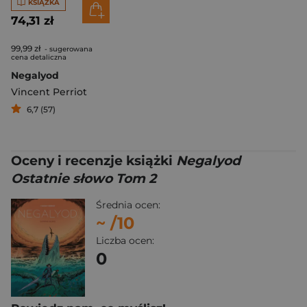
KSIĄŻKA
74,31 zł
99,99 zł
- sugerowana
cena detaliczna
Negalyod
Vincent Perriot
6,7 (57)
Oceny i recenzje książki
Negalyod
Ostatnie słowo Tom 2
Średnia ocen:
~
/10
Liczba ocen:
0