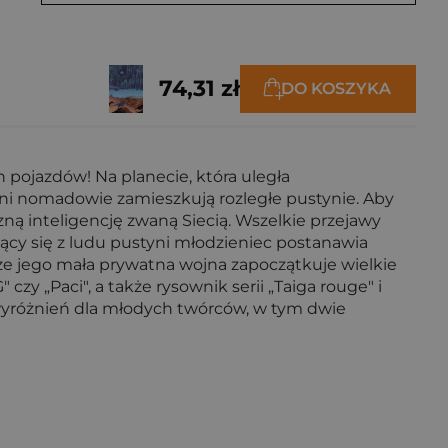
74,31 zł
DO KOSZYKA
 pojazdów! Na planecie, która uległa
zni nomadowie zamieszkują rozległe pustynie. Aby
ą inteligencję zwaną Siecią. Wszelkie przejawy
cy się z ludu pustyni młodzieniec postanawia
że jego mała prywatna wojna zapoczątkuje wielkie
czy „Paci", a także rysownik serii „Taiga rouge" i
a wyróżnień dla młodych twórców, w tym dwie