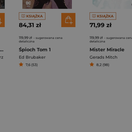
KSIĄŻKA
KSIĄŻKA
84,31 zł
71,99 zł
119,99 zł
119,99 zł
- sugerowana cena
- sugerowana cen
detaliczna
detaliczna
karga Utraconych Ziem
Śpioch Tom 1
Mister Miracle
rz
Ed Brubaker
Gerads Mitch
7,6 (53)
8,2 (98)