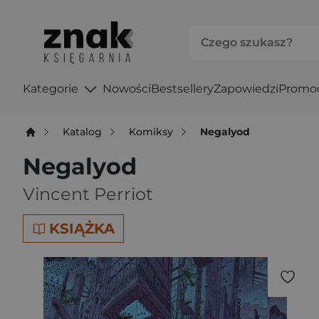
Kategorie
Nowości
Bestsellery
Zapowiedzi
Promo
Katalog
Komiksy
Negalyod
Negalyod
Vincent Perriot
KSIĄŻKA