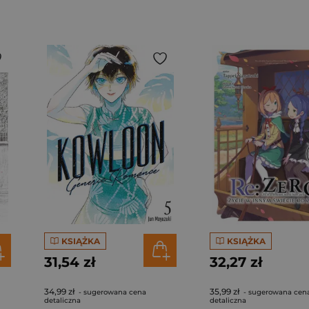
KSIĄŻKA
KSIĄŻKA
31,54 zł
32,27 zł
34,99 zł
35,99 zł
- sugerowana cena
- sugerowana cen
detaliczna
detaliczna