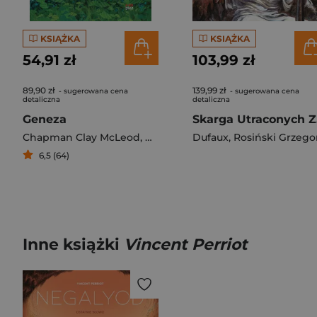
KSIĄŻKA
KSIĄŻKA
54,91 zł
103,99 zł
89,90 zł
139,99 zł
- sugerowana cena
- sugerowana cena
detaliczna
detaliczna
Geneza
S
Chapman Clay McLeod
,
Amel Arash
Dufaux
,
Krieger Lee
,
Rosiński Grzego
6,5 (64)
Inne książki
Vincent Perriot