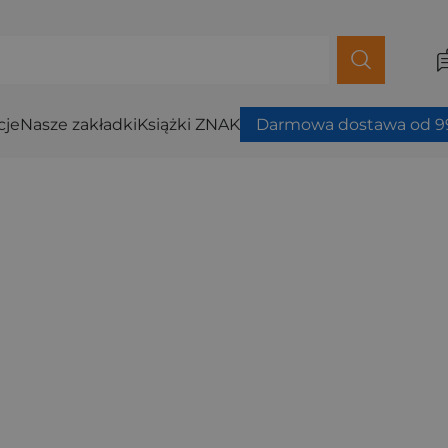
cje
Nasze zakładki
Książki ZNAK
Darmowa dostawa od 99