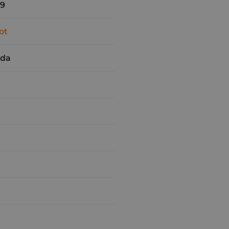
29
ot
rda