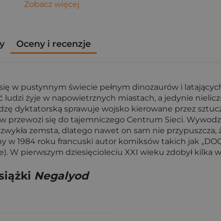
Zobacz więcej
y
Oceny i recenzje
się w pustynnym świecie pełnym dinozaurów i latających
ludzi żyje w napowietrznych miastach, a jedynie nielic
zę dyktatorską sprawuje wojsko kierowane przez sztuczn
 przewozi się do tajemniczego Centrum Sieci. Wywodzą
 zwykła zemsta, dlatego nawet on sam nie przypuszcza, 
ny w 1984 roku francuski autor komiksów takich jak „DOG" 
rbe). W pierwszym dziesięcioleciu XXI wieku zdobył kilk
siążki
Negalyod