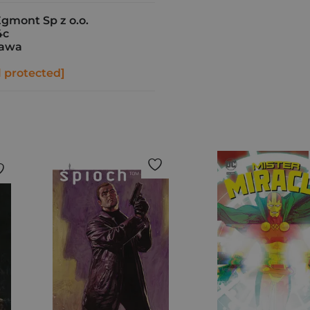
gmont Sp z o.o.
4c
zawa
l protected]