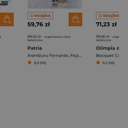
KSIĄŻKA
KSIĄŻKA
59,76 zł
71,23 zł
89,00 zł
119,90 zł
a
- sugerowana cena
- sugerowa
detaliczna
detaliczna
Patria
Olimpia de 
Aramburu Fernardo
,
Fejzula Toni
Bocquet Catel
6,9 (50)
6,3 (56)