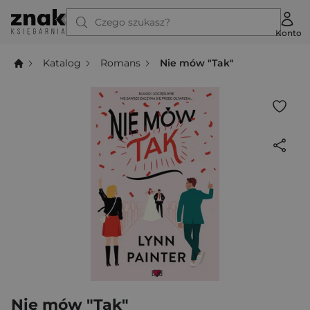
Czego szukasz?
Konto
Katalog
Romans
Nie mów "Tak"
Nie mów "Tak"