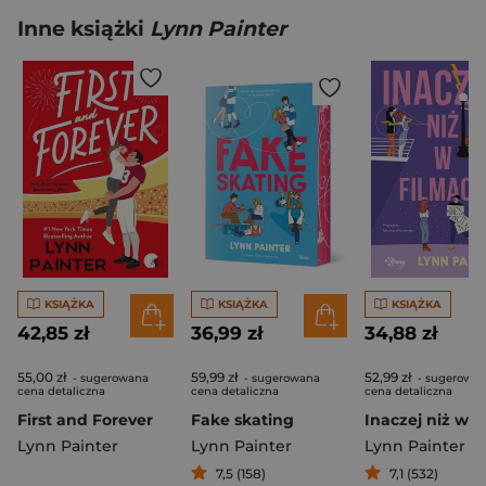
Inne książki
Lynn Painter
KSIĄŻKA
KSIĄŻKA
KSIĄŻKA
42,85 zł
36,99 zł
34,88 zł
55,00 zł
59,99 zł
52,99 zł
- sugerowana
- sugerowana
- sugerowa
cena detaliczna
cena detaliczna
cena detaliczna
First and Forever
Fake skating
Lynn Painter
Lynn Painter
Lynn Painter
7,5 (158)
7,1 (532)