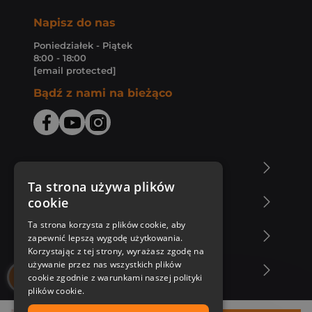
Napisz do nas
Poniedziałek - Piątek
8:00 - 18:00
[email protected]
Bądź z nami na bieżąco
O Księgarni Znak
Ta strona używa plików
cookie
Zakupy u nas
Ta strona korzysta z plików cookie, aby
Nasza oferta
zapewnić lepszą wygodę użytkowania.
Korzystając z tej strony, wyrażasz zgodę na
używanie przez nas wszystkich plików
Nasi autorzy
cookie zgodnie z warunkami naszej polityki
plików cookie.