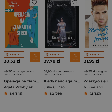
KSIĄŻKA
KSIĄŻKA
KSIĄŻKA
30,32 zł
37,78 zł
31,95 zł
49,90 zł
57,90 zł
49,99 zł
- sugerowana
- sugerowana
- sugerowa
cena detaliczna
cena detaliczna
cena detaliczna
Operacja na złamanym sercu
Kiedy nadciąga mgła
Agata Przybyłek
Julie C. Dao
Vi Keeland
6,6 (345)
6,2 (266)
7,1 (523)