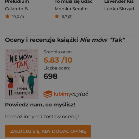
Preludium
To musi się udać
Calando B.
Monika Serafin
10,0 (1)
6,7 (3)
Oceny i recenzje książki
Nie mów "Tak"
Średnia ocen:
6.83
/10
Liczba ocen:
698
Powiedz nam, co myślisz!
Pomóż innym i zostaw ocenę!
ZALOGUJ SIĘ, ABY DODAĆ OPINIĘ