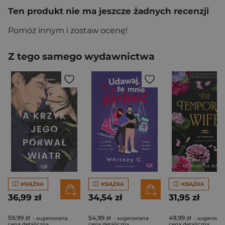
Ten produkt nie ma jeszcze żadnych recenzji
Pomóż innym i zostaw ocenę!
Z tego samego wydawnictwa
KSIĄŻKA
KSIĄŻKA
KSIĄŻKA
36,99 zł
34,54 zł
31,95 zł
59,99 zł
54,99 zł
49,99 zł
- sugerowana
- sugerowana
- sugerowa
cena detaliczna
cena detaliczna
cena detaliczna