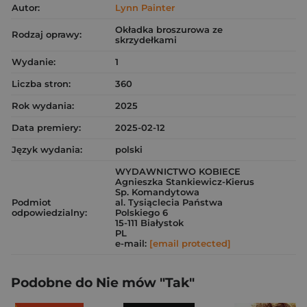
Autor:
Lynn Painter
Okładka broszurowa ze
Rodzaj oprawy:
skrzydełkami
Wydanie:
1
Liczba stron:
360
Rok wydania:
2025
Data premiery:
2025-02-12
Język wydania:
polski
WYDAWNICTWO KOBIECE
Agnieszka Stankiewicz-Kierus
Sp. Komandytowa
Podmiot
al. Tysiąclecia Państwa
odpowiedzialny:
Polskiego 6
15-111 Białystok
PL
e-mail:
[email protected]
Podobne do Nie mów "Tak"