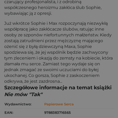
czarujący profesjonalista, i z odrobiną
współczesnego heroizmu zakłóca ślub Sophie,
wybawiając ją z opresji.
Już wkrótce Sophie i Max rozpoczynają niezwykłą
współpracę jako zakłócacze ślubów, ratując inne
osoby ze szponów niefortunnych małżeństw. Kiedy
zostają zatrudnieni przez mężczyznę mającego
ożenić się z byłą dziewczyną Maxa, Sophie
spodziewa się, że jej wspólnik będzie zachwycony
tym zleceniem i okazją do zemsty na kobiecie, która
złamała mu serce. Zamiast tego wydaje się on
jednak zmagać ze swoimi uczuciami do byłej
ukochanej. Co gorsza, Sophie z zaskoczeniem
odkrywa, że jest zazdrosna...
Szczegółowe informacje na temat książki
Nie mów "Tak"
Wydawnictwo:
Papierowe Serca
EAN:
9788383716565