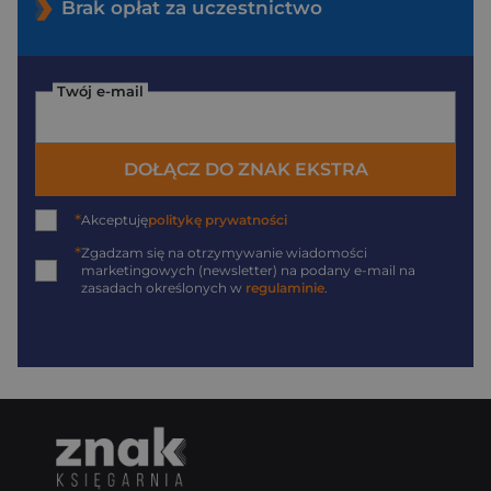
Brak opłat za uczestnictwo
Twój e-mail
DOŁĄCZ DO ZNAK EKSTRA
*
Akceptuję
politykę prywatności
*
Zgadzam się na otrzymywanie wiadomości
marketingowych (newsletter) na podany
e-mail
na
zasadach określonych w
regulaminie
.