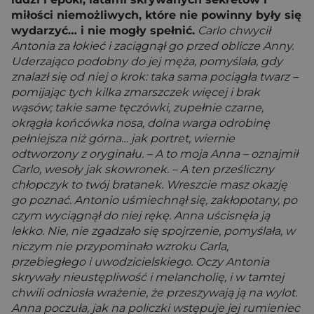
miłości niemożliwych, które nie powinny były się
wydarzyć… i nie mogły spełnić.
Carlo chwycił
Antonia za łokieć i zaciągnął go przed oblicze Anny.
Uderzająco podobny do jej męża, pomyślała, gdy
znalazł się od niej o krok: taka sama pociągła twarz –
pomijając tych kilka zmarszczek więcej i brak
wąsów; takie same tęczówki, zupełnie czarne,
okrągła końcówka nosa, dolna warga odrobinę
pełniejsza niż górna… jak portret, wiernie
odtworzony z oryginału. – A to moja Anna – oznajmił
Carlo, wesoły jak skowronek. – A ten prześliczny
chłopczyk to twój bratanek. Wreszcie masz okazję
go poznać. Antonio uśmiechnął się, zakłopotany, po
czym wyciągnął do niej rękę. Anna uścisnęła ją
lekko. Nie, nie zgadzało się spojrzenie, pomyślała, w
niczym nie przypominało wzroku Carla,
przebiegłego i uwodzicielskiego. Oczy Antonia
skrywały nieustępliwość i melancholię, i w tamtej
chwili odniosła wrażenie, że przeszywają ją na wylot.
Anna poczuła, jak na policzki wstępuje jej rumieniec