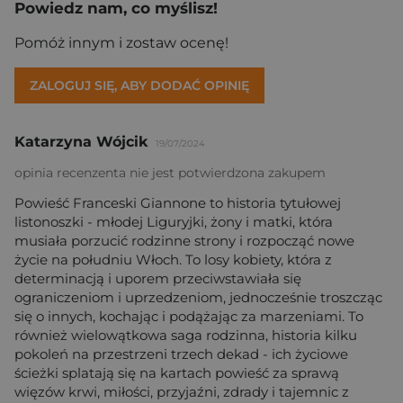
Powiedz nam, co myślisz!
Pomóż innym i zostaw ocenę!
ZALOGUJ SIĘ, ABY DODAĆ OPINIĘ
Katarzyna Wójcik
19/07/2024
opinia recenzenta nie jest potwierdzona zakupem
Powieść Franceski Giannone to historia tytułowej
listonoszki - młodej Liguryjki, żony i matki, która
musiała porzucić rodzinne strony i rozpocząć nowe
życie na południu Włoch. To losy kobiety, która z
determinacją i uporem przeciwstawiała się
ograniczeniom i uprzedzeniom, jednocześnie troszcząc
się o innych, kochając i podążając za marzeniami. To
również wielowątkowa saga rodzinna, historia kilku
pokoleń na przestrzeni trzech dekad - ich życiowe
ścieżki splatają się na kartach powieść za sprawą
więzów krwi, miłości, przyjaźni, zdrady i tajemnic z