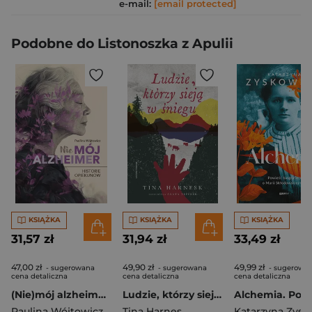
e-mail:
[email protected]
Podobne do Listonoszka z Apulii
KSIĄŻKA
KSIĄŻKA
KSIĄŻKA
31,57 zł
31,94 zł
33,49 zł
47,00 zł
49,90 zł
49,99 zł
- sugerowana
- sugerowana
- sugerowa
cena detaliczna
cena detaliczna
cena detaliczna
(Nie)mój alzheimer. Historie opiekunów
Ludzie, którzy sieją w śniegu
Paulina Wójtowicz
Tina Harnes