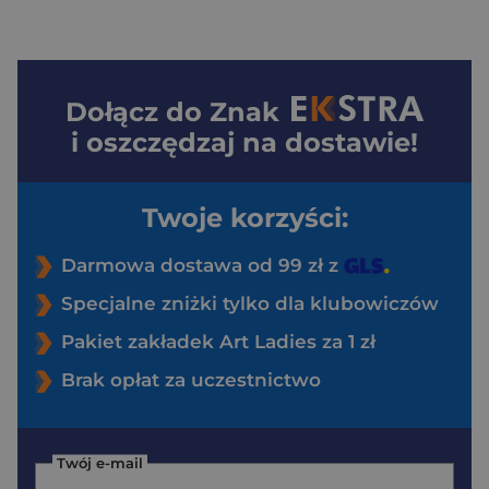
Dołącz do
Znak
i oszczędzaj na dostawie!
Twoje korzyści:
Darmowa dostawa od 99 zł z
Specjalne zniżki tylko dla klubowiczów
Pakiet zakładek Art Ladies za 1 zł
Brak opłat za uczestnictwo
Twój e-mail