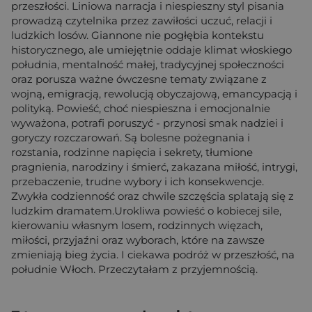
przeszłości. Liniowa narracja i niespieszny styl pisania
prowadzą czytelnika przez zawiłości uczuć, relacji i
ludzkich losów. Giannone nie pogłębia kontekstu
historycznego, ale umiejętnie oddaje klimat włoskiego
południa, mentalność małej, tradycyjnej społeczności
oraz porusza ważne ówczesne tematy związane z
wojną, emigracją, rewolucją obyczajową, emancypacją i
polityką. Powieść, choć niespieszna i emocjonalnie
wyważona, potrafi poruszyć - przynosi smak nadziei i
goryczy rozczarowań. Są bolesne pożegnania i
rozstania, rodzinne napięcia i sekrety, tłumione
pragnienia, narodziny i śmierć, zakazana miłość, intrygi,
przebaczenie, trudne wybory i ich konsekwencje.
Zwykła codzienność oraz chwile szczęścia splatają się z
ludzkim dramatem.Urokliwa powieść o kobiecej sile,
kierowaniu własnym losem, rodzinnych więzach,
miłości, przyjaźni oraz wyborach, które na zawsze
zmieniają bieg życia. I ciekawa podróż w przeszłość, na
południe Włoch. Przeczytałam z przyjemnością.