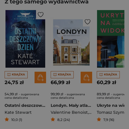
Z tego samego wydawnictwa
KSIĄŻKA
KSIĄŻKA
KSIĄŻKA
24,75 zł
66,99 zł
60,29 zł
54,99 zł
99,99 zł
89,99 zł
- sugerowana
- sugerowana
- sugerowa
cena detaliczna
cena detaliczna
cena detaliczna
Ostatni deszczowy dzień. Bractwo Kruków. Dziedzictwo
Londyn. Mały atlas hedonistyczny
Kate Stewart
Valentine Benoist
,
Laura Jalbert
Tomasz Szymań
10,0 (1)
8,2 (24)
7,9 (16)