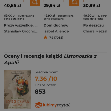
40,85 zł
29,94 zł
30,99 zł
69,00 zł
49,90 zł
49,90 zł
- sugerowana
- sugerowana
- sugerowa
cena detaliczna
cena detaliczna
cena detaliczna
Prozy wszystkie. Powieści
Dom duchów
Po deszczu
Stanisław Grochowiak
Isabel Allende
Chiara Mezzala
7,9 (7055)
Oceny i recenzje książki
Listonoszka z
Apulii
Średnia ocen:
7.36
/10
Liczba ocen:
853