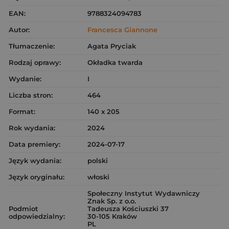
EAN:
9788324094783
Autor:
Francesca Giannone
Tłumaczenie:
Agata Pryciak
Rodzaj oprawy:
Okładka twarda
Wydanie:
I
Liczba stron:
464
Format:
140 x 205
Rok wydania:
2024
Data premiery:
2024-07-17
Język wydania:
polski
Język oryginału:
włoski
Społeczny Instytut Wydawniczy
Znak Sp. z o.o.
Podmiot
Tadeusza Kościuszki 37
odpowiedzialny:
30-105 Kraków
PL