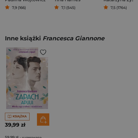
7,9 (166)
7,1 (545)
7,5 (1764)
Inne książki
Francesca Giannone
KSIĄŻKA
39,99 zł
59,99 zł
- sugerowana