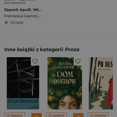
cena detaliczna
Zapach Apulii. Włoska saga o miłości i dziedzictwie
Francesca Giannone
7,3 (240)
Inne książki z kategorii
Proza
KSIĄŻKA
KSIĄŻKA
KSIĄŻKA