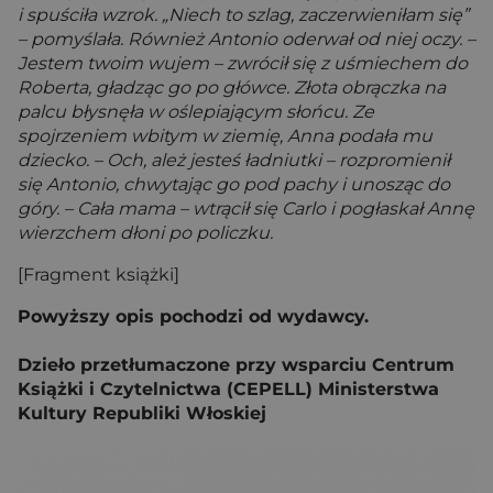
i spuściła wzrok. „Niech to szlag, zaczerwieniłam się”
– pomyślała. Również Antonio oderwał od niej oczy. –
Jestem twoim wujem – zwrócił się z uśmiechem do
Roberta, gładząc go po główce. Złota obrączka na
palcu błysnęła w oślepiającym słońcu. Ze
spojrzeniem wbitym w ziemię, Anna podała mu
dziecko. – Och, ależ jesteś ładniutki – rozpromienił
się Antonio, chwytając go pod pachy i unosząc do
góry. – Cała mama – wtrącił się Carlo i pogłaskał Annę
wierzchem dłoni po policzku.
[Fragment książki]
Powyższy opis pochodzi od wydawcy.
Dzieło przetłumaczone przy wsparciu Centrum
Książki i Czytelnictwa (CEPELL) Ministerstwa
Kultury Republiki Włoskiej