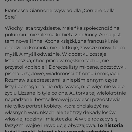
Francesca Giannone, wywiad dla „Corriere della
Sera”
Włochy, lata trzydzieste. Maleńka społeczność na
południu i niezależna kobieta z północy. Anna jest
tam nowa i inna. Kocha książki, zna francuski, nie
chodzi do kościoła, nie plotkuje, zawsze mówi to, co
myśli. A myśli odważnie. W dodatku zostaje
listonoszką, choć praca w męskim fachu „nie
przystoi kobiecie”! Doręcza listy miłosne, pocztówki,
pisma urzędowe, wiadomości z frontu i emigracji.
Rozmawia z adresatami, a niepiśmiennym czyta
listy i pomaga na nie odpisywać, nikt więc nie wie o
życiu Lizzanello tyle co ona. Autorka tej wielokrotnie
nagradzanej bestsellerowej powieści przedstawia
nie tylko portret kobiety, która chciała żyć na
własnych warunkach, ale też trzy dekady losów
włoskiej rodziny i miasteczka. A w tle rodzący się
faszyzm, wojnę i rewolucję obyczajową.
To historia
ludzi i epoki, latami skrywanych sekretów i