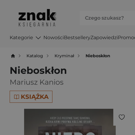
Kategorie
Nowości
Bestsellery
Zapowiedzi
Promo
Katalog
Kryminał
Nieboskłon
Nieboskłon
Mariusz Kanios
KSIĄŻKA