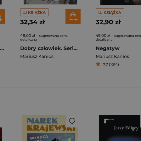
KSIĄŻKA
KSIĄŻKA
32,34 zł
32,90 zł
48,00 zł
49,00 zł
- sugerowana cena
- sugerowana ce
detaliczna
detaliczna
Uczynkiem i zaniedbaniem. Seriaz z Zuzanną. Tom 1
Dobry człowiek. Seriaz z Zuzanną. Tom 3
Negatyw
Mariusz Kanios
Mariusz Kanios
7,7 (1014)