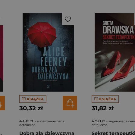
KSIĄŻKA
KSIĄŻKA
30,32 zł
31,82 zł
49,90 zł
47,90 zł
- sugerowana cena
- sugerowana cen
detaliczna
detaliczna
mność płonie
Dobra zła dziewczyna
Sekret terapeutk