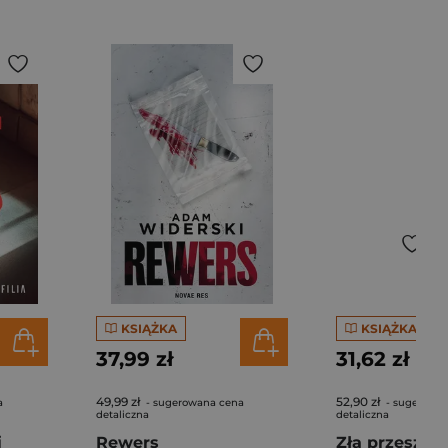
KSIĄŻKA
KSIĄŻKA
37,99 zł
31,62 zł
49,99 zł
52,90 zł
a
- sugerowana cena
- sugerowa
detaliczna
detaliczna
i
Rewers
Zła przeszłoś