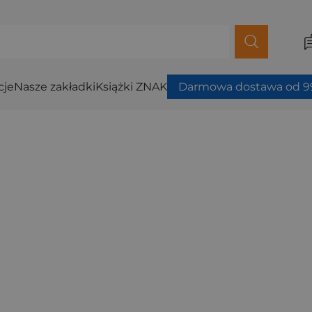
cje
Nasze zakładki
Książki ZNAK
Darmowa dostawa od 99