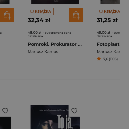
KSIĄŻKA
KSIĄŻKA
32,34 zł
31,25 zł
48,00 zł
49,00 zł
na
- sugerowana cena
- sugerowa
detaliczna
detaliczna
Pomroki. Prokurator Michał Stróż. Tom 1
Fotoplastiko
Mariusz Kanios
Mariusz Kanios
7,6 (1105)