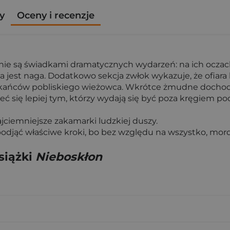
y
Oceny i recenzje
e są świadkami dramatycznych wydarzeń: na ich oczach 
jest naga. Dodatkowo sekcja zwłok wykazuje, że ofiara b
eszkańców pobliskiego wieżowca. Wkrótce żmudne dochodz
zeć się lepiej tym, którzy wydają się być poza kręgiem 
jciemniejsze zakamarki ludzkiej duszy.
podjąć właściwe kroki, bo bez względu na wszystko, mo
siążki
Nieboskłon