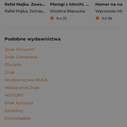
Rafał Majka. Zawsze z przodu. Rozmawia Tomasz Kalemba - książka z autografem
Pierogi z kimchi. Moje ulubione azjatyckie przepisy
Rafał Majka
,
Tomasz Kalemba
Wioleta Błazucka
Węcowski Mar
9,4 (7)
9,0 (9)
Podobne wydawnictwa
Znak Horyzont
Znak Literanova
Otwarte
Znak
Wydawnictwo W.A.B.
Miesięcznik Znak
HI:STORY
Znak Koncept
Szczeliny
Dolnośląskie