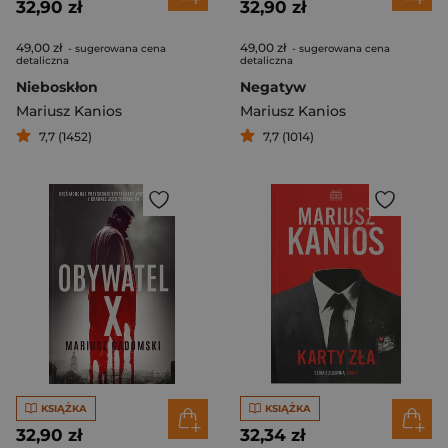
32,90 zł
32,90 zł
49,00 zł
49,00 zł
- sugerowana cena
- sugerowana cena
detaliczna
detaliczna
Nieboskłon
Negatyw
Mariusz Kanios
Mariusz Kanios
7,7 (1452)
7,7 (1014)
KSIĄŻKA
KSIĄŻKA
32,90 zł
32,34 zł