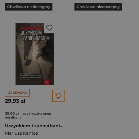
Chwilowo niedostępny
Chwilowo niedostępny
KSIĄŻKA
29,93 zł
39,90 zł
- sugerowana cena
detaliczna
Uczynkiem i zaniedbaniem
Mariusz Kanios