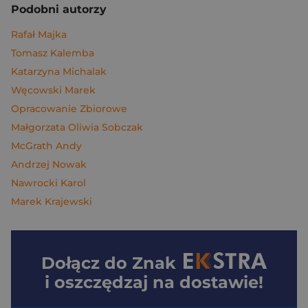
Podobni autorzy
Rafał Majka
Tomasz Kalemba
Katarzyna Michalak
Węcowski Marek
Opracowanie Zbiorowe
Małgorzata Oliwia Sobczak
McGrath Andy
Andrzej Nowak
Nawrocki Karol
Marek Krajewski
Dołącz do
Znak
i oszczędzaj na dostawie!