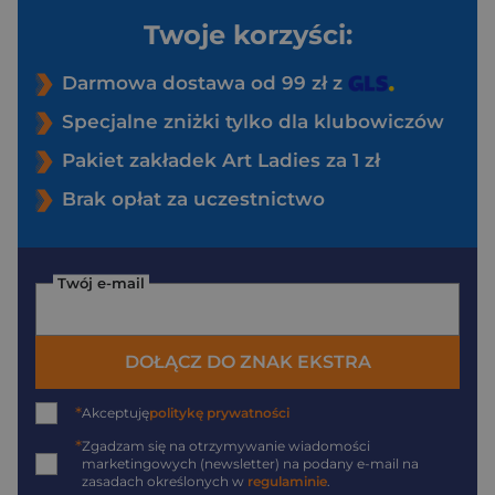
Twoje korzyści:
Darmowa dostawa od 99 zł z
Specjalne zniżki tylko dla klubowiczów
Pakiet zakładek Art Ladies za 1 zł
Brak opłat za uczestnictwo
Twój e-mail
DOŁĄCZ DO ZNAK EKSTRA
*
Akceptuję
politykę prywatności
*
Zgadzam się na otrzymywanie wiadomości
marketingowych (newsletter) na podany
e-mail
na
zasadach określonych w
regulaminie
.