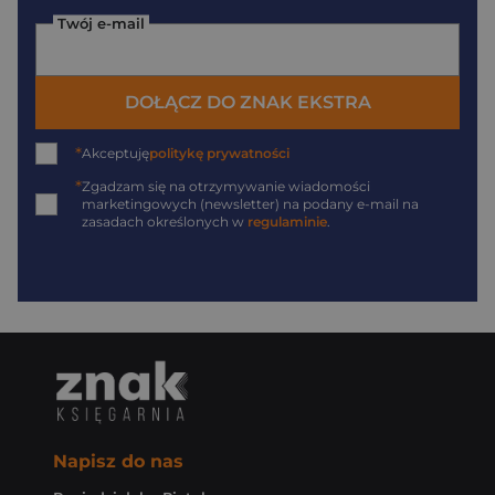
Twój e-mail
DOŁĄCZ DO ZNAK EKSTRA
*
Akceptuję
politykę prywatności
*
Zgadzam się na otrzymywanie wiadomości
marketingowych (newsletter) na podany
e-mail
na
zasadach określonych w
regulaminie
.
Napisz do nas