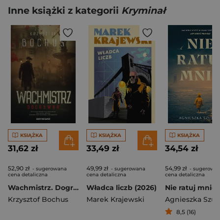
Inne książki z kategorii
Kryminał
KSIĄŻKA
KSIĄŻKA
KSIĄŻKA
31,62 zł
33,49 zł
34,54 zł
52,90 zł
49,99 zł
54,99 zł
- sugerowana
- sugerowana
- sugerowa
cena detaliczna
cena detaliczna
cena detaliczna
Wachmistrz. Dogrywka
Władca liczb (2026)
Nie ratuj mnie
Krzysztof Bochus
Marek Krajewski
Agnieszka Szub
8,5 (16)