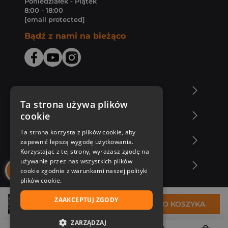
Poniedziałek - Piątek
8:00 - 18:00
[email protected]
Bądź z nami na bieżąco
O Księgarni Znak
Ta strona używa plików
cookie
Zakupy u nas
Ta strona korzysta z plików cookie, aby
Nasza oferta
zapewnić lepszą wygodę użytkowania.
Korzystając z tej strony, wyrażasz zgodę na
używanie przez nas wszystkich plików
Nasi autorzy
cookie zgodnie z warunkami naszej polityki
plików cookie.
ZAAKCEPTUJ ZGODY
31,25 zł
DO KOSZYKA
ZARZĄDZAJ