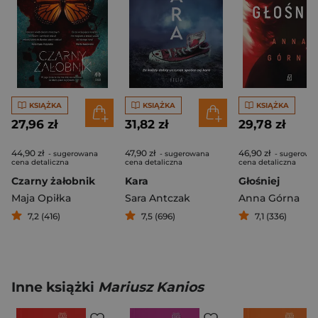
KSIĄŻKA
KSIĄŻKA
KSIĄŻKA
27,96 zł
31,82 zł
29,78 zł
44,90 zł
47,90 zł
46,90 zł
- sugerowana
- sugerowana
- sugerowa
cena detaliczna
cena detaliczna
cena detaliczna
Czarny żałobnik
Kara
Głośniej
Maja Opiłka
Sara Antczak
Anna Górna
7,2 (416)
7,5 (696)
7,1 (336)
Inne książki
Mariusz Kanios