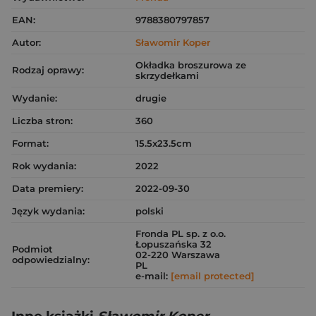
EAN:
9788380797857
Autor:
Sławomir Koper
Okładka broszurowa ze
Rodzaj oprawy:
skrzydełkami
Wydanie:
drugie
Liczba stron:
360
Format:
15.5x23.5cm
Rok wydania:
2022
Data premiery:
2022-09-30
Język wydania:
polski
Fronda PL sp. z o.o.
Łopuszańska 32
Podmiot
02-220 Warszawa
odpowiedzialny:
PL
e-mail:
[email protected]