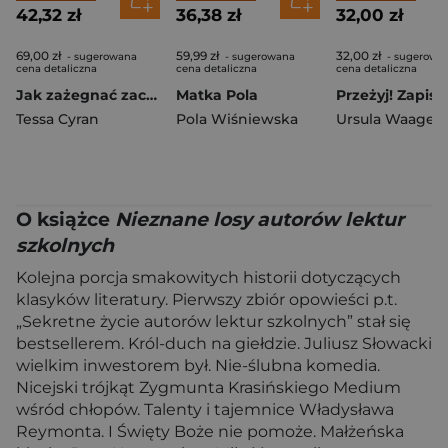
42,32 zł
36,38 zł
32,00 zł
69,00 zł
59,99 zł
32,00 zł
- sugerowana
- sugerowana
- sugerowa
cena detaliczna
cena detaliczna
cena detaliczna
Jak zażegnać zaciemnienie
Matka Pola
Tessa Cyran
Pola Wiśniewska
Ursula Waage
O książce
Nieznane losy autorów lektur
szkolnych
Kolejna porcja smakowitych historii dotyczących
klasyków literatury. Pierwszy zbiór opowieści p.t.
„Sekretne życie autorów lektur szkolnych” stał się
bestsellerem. Król-duch na giełdzie. Juliusz Słowacki
wielkim inwestorem był. Nie-ślubna komedia.
Nicejski trójkąt Zygmunta Krasińskiego Medium
wśród chłopów. Talenty i tajemnice Władysława
Reymonta. I Święty Boże nie pomoże. Małżeńska