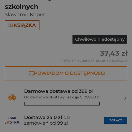
szkolnych
Sławomir Koper
KSIĄŻKA
Chwilowo niedostępny
37,43 zł
49,90 zł
- sugerowana cena detaliczna
POWIADOM O DOSTĘPNOŚCI
Darmowa dostawa od 399 zł
Do darmowej dostawy brakuje Ci 399,00 zł
Dostawa za 0 zł
dla
DOŁĄCZ
zamówień od 99 zł