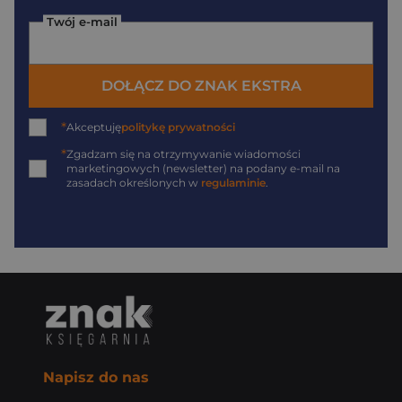
Twój e-mail
DOŁĄCZ DO ZNAK EKSTRA
*
Akceptuję
politykę prywatności
*
Zgadzam się na otrzymywanie wiadomości
marketingowych (newsletter) na podany
e-mail
na
zasadach określonych w
regulaminie
.
Napisz do nas