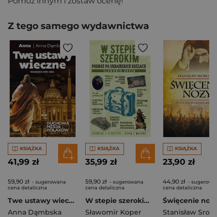
Pomóż innym i zostaw ocenę!
Z tego samego wydawnictwa
KSIĄŻKA
KSIĄŻKA
KSIĄŻKA
41,99 zł
35,99 zł
23,90 zł
59,90 zł
59,90 zł
44,90 zł
- sugerowana
- sugerowana
- sugerowa
cena detaliczna
cena detaliczna
cena detaliczna
Twe ustawy wieczne
W stepie szerokim Podróż po ukraińskich Kresach
Anna Dąmbska
Sławomir Koper