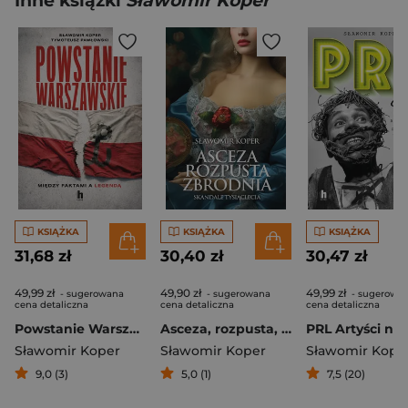
Inne książki
Sławomir Koper
KSIĄŻKA
KSIĄŻKA
KSIĄŻKA
31,68 zł
30,40 zł
30,47 zł
49,99 zł
49,90 zł
49,99 zł
- sugerowana
- sugerowana
- sugerowa
cena detaliczna
cena detaliczna
cena detaliczna
Powstanie Warszawskie. Między faktami a legendą
Asceza, rozpusta, zbrodnia
Sławomir Koper
Sławomir Koper
Sławomir Kope
9,0 (3)
5,0 (1)
7,5 (20)