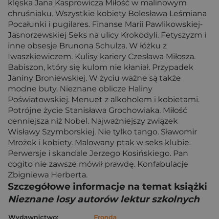
klęska Jana Kasprowicza Miłość w malinowym
chruśniaku. Wszystkie kobiety Bolesława Leśmiana
Pocałunki i pugilares. Finanse Marii Pawlikowskiej-
Jasnorzewskiej Seks na ulicy Krokodyli. Fetyszyzm i
inne obsesje Brunona Schulza. W łóżku z
Iwaszkiewiczem. Kulisy kariery Czesława Miłosza.
Babiszon, który się kulom nie kłaniał. Przypadek
Janiny Broniewskiej. W życiu ważne są także
modne buty. Nieznane oblicze Haliny
Poświatowskiej. Menuet z alkoholem i kobietami.
Potrójne życie Stanisława Grochowiaka. Miłość
cenniejsza niż Nobel. Najważniejszy związek
Wisławy Szymborskiej. Nie tylko tango. Sławomir
Mrożek i kobiety. Malowany ptak w seks klubie.
Perwersje i skandale Jerzego Kosińskiego. Pan
cogito nie zawsze mówił prawdę. Konfabulacje
Zbigniewa Herberta.
Szczegółowe informacje na temat książki
Nieznane losy autorów lektur szkolnych
Wydawnictwo:
Fronda