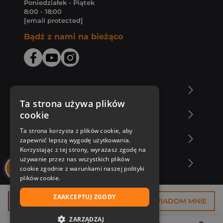
Poniedziałek - Piątek
8:00 - 18:00
[email protected]
Bądź z nami na bieżąco
O Księgarni Znak
Ta strona używa plików
cookie
Zakupy u nas
Ta strona korzysta z plików cookie, aby
Nasza oferta
zapewnić lepszą wygodę użytkowania.
Korzystając z tej strony, wyrażasz zgodę na
używanie przez nas wszystkich plików
Nasi autorzy
cookie zgodnie z warunkami naszej polityki
plików cookie.
ZAAKCEPTUJ ZGODY
37,43 zł
POWIADOM MNIE
ZARZĄDZAJ