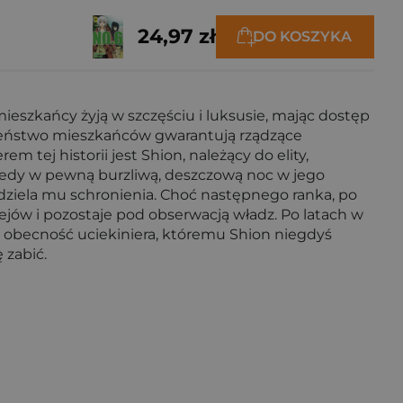
24,97 zł
DO KOSZYKA
mieszkańcy żyją w szczęściu i luksusie, mając dostęp
czeństwo mieszkańców gwarantują rządzące
m tej historii jest Shion, należący do elity,
 kiedy w pewną burzliwą, deszczową noc w jego
ziela mu schronienia. Choć następnego ranka, po
jów i pozostaje pod obserwacją władz. Po latach w
 obecność uciekiniera, któremu Shion niegdyś
 zabić.