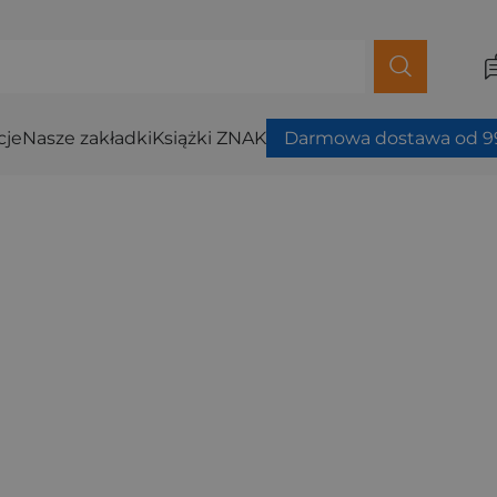
cje
Nasze zakładki
Książki ZNAK
Darmowa dostawa od 99