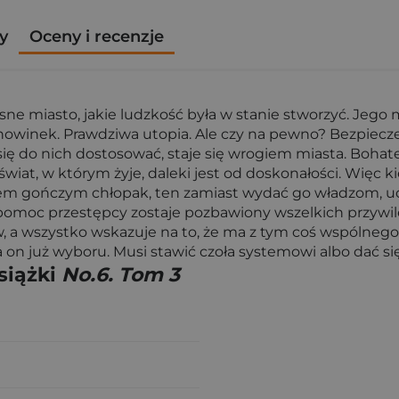
y
Oceny i recenzje
sne miasto, jakie ludzkość była w stanie stworzyć. Jego 
h nowinek. Prawdziwa utopia. Ale czy na pewno? Bezpie
ię do nich dostosować, staje się wrogiem miasta. Bohatere
świat, w którym żyje, daleki jest od doskonałości. Więc
tem gończym chłopak, ten zamiast wydać go władzom, ud
pomoc przestępcy zostaje pozbawiony wszelkich przywile
 a wszystko wskazuje na to, że ma z tym coś wspólnego
on już wyboru. Musi stawić czoła systemowi albo dać się
siążki
No.6. Tom 3