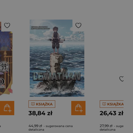
KSIĄŻKA
KSIĄŻKA
38,84 zł
26,43 zł
44,99 zł
27,99 zł
a
- sugerowana cena
- sugerowan
detaliczna
detaliczna