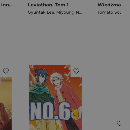
Re: Zero. Życie w innym świecie od zera. Light Novel. Tom 39
Leviathan. Tom 1
Gyuntak Lee
,
Miyoung Noh
Tomato Soup