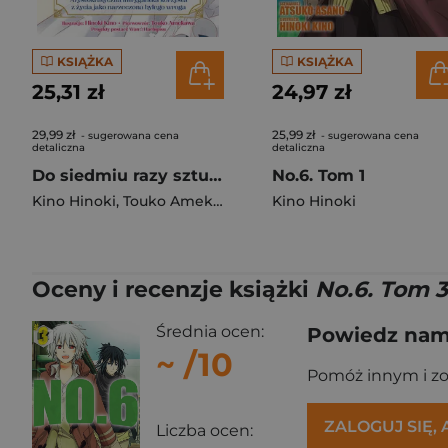
KSIĄŻKA
KSIĄŻKA
25,31 zł
24,97 zł
29,99 zł
25,99 zł
- sugerowana cena
- sugerowana cena
detaliczna
detaliczna
Do siedmiu razy sztuka! Tom 1
No.6. Tom 1
Kino Hinoki
,
Touko Amekawa
Kino Hinoki
Oceny i recenzje książki
No.6. Tom 3
Średnia ocen:
Powiedz nam,
~
/10
Pomóż innym i z
ZALOGUJ SIĘ,
Liczba ocen: