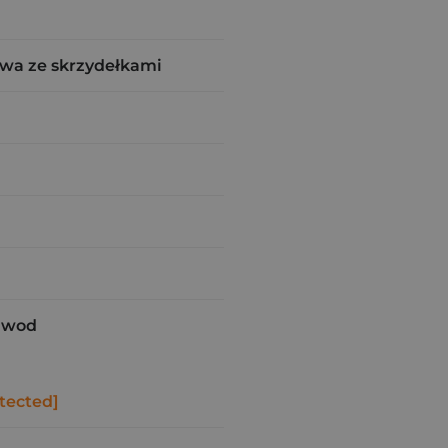
wa ze skrzydełkami
odwod
tected]