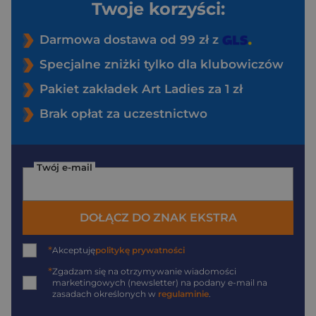
Twoje korzyści:
Darmowa dostawa od 99 zł z
Specjalne zniżki tylko dla klubowiczów
Pakiet zakładek Art Ladies za 1 zł
Brak opłat za uczestnictwo
Twój e-mail
DOŁĄCZ DO ZNAK EKSTRA
*
Akceptuję
politykę prywatności
*
Zgadzam się na otrzymywanie wiadomości
marketingowych (newsletter) na podany
e-mail
na
zasadach określonych w
regulaminie
.