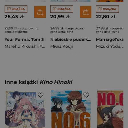
KSIĄŻKA
KSIĄŻKA
KSIĄŻKA
26,43 zł
20,99 zł
22,80 zł
27,99 zł
24,99 zł
27,99 zł
- sugerowana
- sugerowana
- sugerowan
cena detaliczna
cena detaliczna
cena detaliczna
Your Forma. Tom 3
Niebieskie pudełko. Tom 17
Mareho Kikuishi
,
Yoshinori Kisaragi
Miura Kouji
Mizuki Yoda
,
Joum
Inne książki
Kino Hinoki