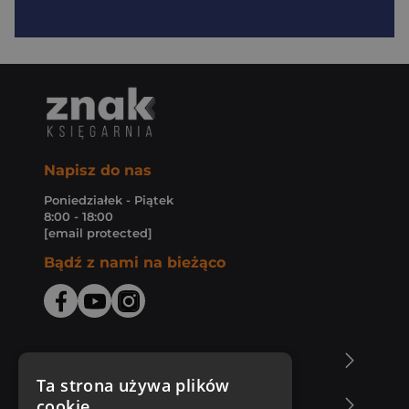
Napisz do nas
Poniedziałek - Piątek
8:00 - 18:00
[email protected]
Bądź z nami na bieżąco
O Księgarni Znak
Ta strona używa plików
cookie
Zakupy u nas