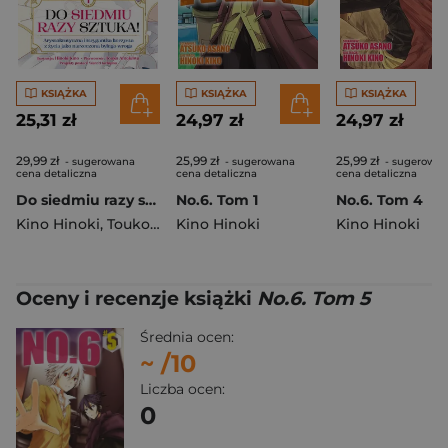
KSIĄŻKA
KSIĄŻKA
KSIĄŻKA
25,31 zł
24,97 zł
24,97 zł
29,99 zł
25,99 zł
25,99 zł
- sugerowana
- sugerowana
- sugerowa
cena detaliczna
cena detaliczna
cena detaliczna
Do siedmiu razy sztuka! Tom 1
No.6. Tom 1
No.6. Tom 4
Kino Hinoki
,
Touko Amekawa
Kino Hinoki
Kino Hinoki
Oceny i recenzje książki
No.6. Tom 5
Średnia ocen:
~
/10
Liczba ocen:
0