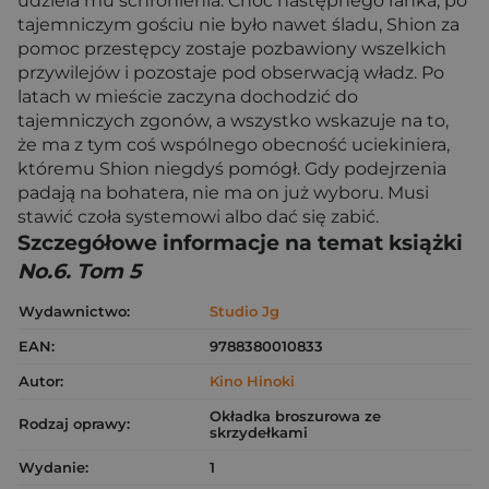
udziela mu schronienia. Choć następnego ranka, po
tajemniczym gościu nie było nawet śladu, Shion za
pomoc przestępcy zostaje pozbawiony wszelkich
przywilejów i pozostaje pod obserwacją władz. Po
latach w mieście zaczyna dochodzić do
tajemniczych zgonów, a wszystko wskazuje na to,
że ma z tym coś wspólnego obecność uciekiniera,
któremu Shion niegdyś pomógł. Gdy podejrzenia
padają na bohatera, nie ma on już wyboru. Musi
stawić czoła systemowi albo dać się zabić.
Szczegółowe informacje na temat książki
No.6. Tom 5
Wydawnictwo:
Studio Jg
EAN:
9788380010833
Autor:
Kino Hinoki
Okładka broszurowa ze
Rodzaj oprawy:
skrzydełkami
Wydanie:
1