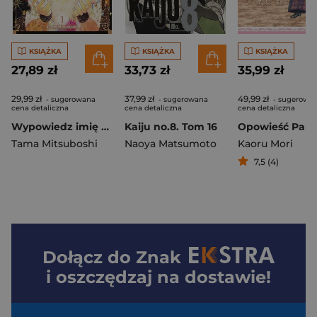
KSIĄŻKA
KSIĄŻKA
KSIĄŻKA
27,89 zł
33,73 zł
35,99 zł
29,99 zł
37,99 zł
49,99 zł
- sugerowana
- sugerowana
- sugerowa
cena detaliczna
cena detaliczna
cena detaliczna
Wypowiedz imię nocy. Tom 1
Kaiju no.8. Tom 16
Tama Mitsuboshi
Naoya Matsumoto
Kaoru Mori
7,5 (4)
Dołącz do
Znak
i oszczędzaj na dostawie!