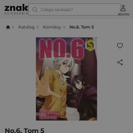
Czego szukasz?
Konto
Katalog
Komiksy
No.6. Tom 5
No.6. Tom 5