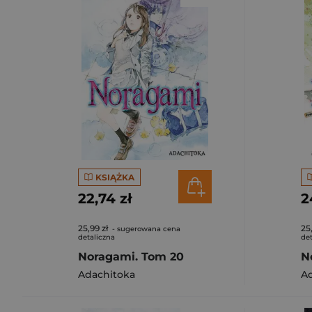
KSIĄŻKA
22,74 zł
2
25,99 zł
25
- sugerowana cena
detaliczna
det
Noragami. Tom 20
N
Adachitoka
A