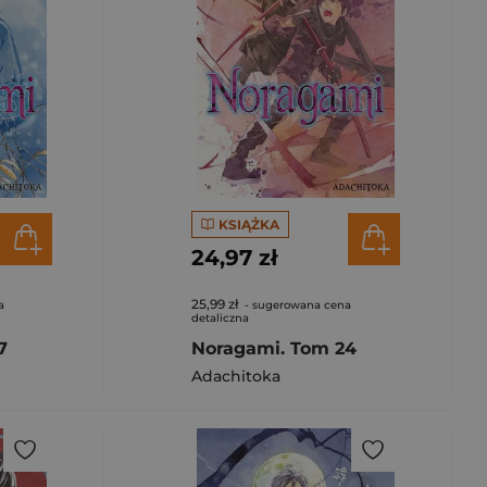
KSIĄŻKA
24,97 zł
25,99 zł
a
- sugerowana cena
detaliczna
7
Noragami. Tom 24
Adachitoka