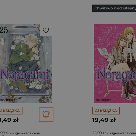
Chwilowo niedostępn
KSIĄŻKA
KSIĄŻKA
9,49 zł
19,49 zł
,99 zł
25,99 zł
- sugerowana cena
- sugerowana cen