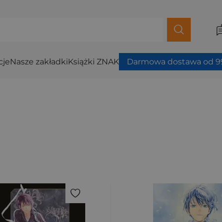
cje
Nasze zakładki
Książki ZNAK
Darmowa dostawa od 99