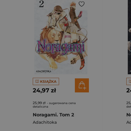
KSIĄŻKA
24,97 zł
2
25,99 zł
25
- sugerowana cena
detaliczna
det
Noragami. Tom 2
N
Adachitoka
A