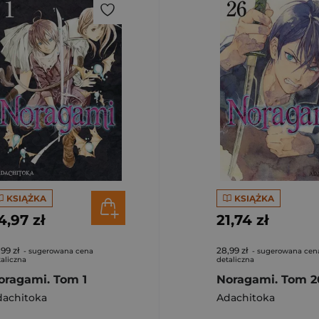
KSIĄŻKA
KSIĄŻKA
4,97 zł
21,74 zł
,99 zł
28,99 zł
- sugerowana cena
- sugerowana cen
aliczna
detaliczna
oragami. Tom 1
Noragami. Tom 2
dachitoka
Adachitoka