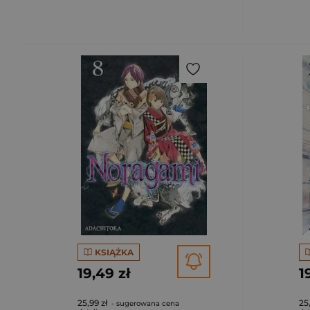
KSIĄŻKA
19,49 zł
1
25,99 zł
25
- sugerowana cena