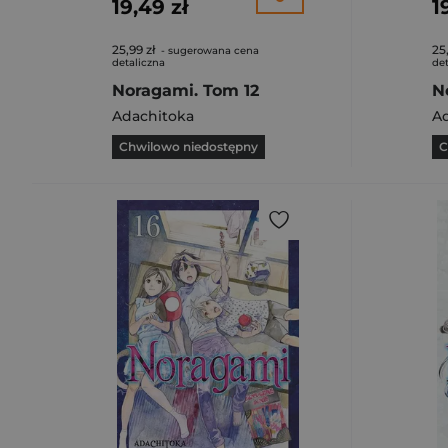
19,49 zł
1
25,99 zł
25
- sugerowana cena
detaliczna
det
Noragami. Tom 12
N
Adachitoka
A
Chwilowo niedostępny
C