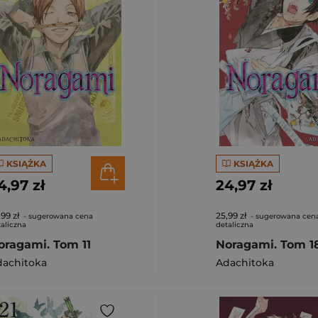
KSIĄŻKA
KSIĄŻKA
4,97 zł
24,97 zł
,99 zł
25,99 zł
- sugerowana cena
- sugerowana cen
aliczna
detaliczna
oragami. Tom 11
Noragami. Tom 1
dachitoka
Adachitoka