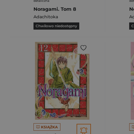
detaliczna
det
Noragami. Tom 8
N
Adachitoka
A
Chwilowo niedostępny
C
KSIĄŻKA