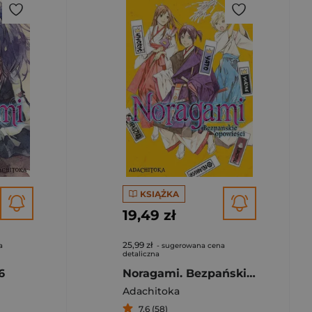
KSIĄŻKA
19,49 zł
25,99 zł
a
- sugerowana cena
detaliczna
6
Noragami. Bezpańskie opowieści
Adachitoka
7,6 (58)