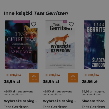
Inne książki
Tess Gerritsen
KSIĄŻKA
KSIĄŻKA
KSIĄŻKA
35,94 zł
35,94 zł
25,56 zł
49,90 zł
49,90 zł
39,99 zł
- sugerowana
- sugerowana
- sugerowa
cena detaliczna
cena detaliczna
cena detaliczna
Wybrzeże szpiegów. Klub Martini. Tom 1
Wybrzeże szpiegów Seria Klub Martini Tom 1 wydanie kolekcyjne
Śladem zbrodn
Tess Gerritsen
Tess Gerritsen
Tess Gerritsen