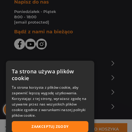
Napisz do nas
Poniedziałek - Piątek
8:00 - 18:00
[email protected]
Bądź z nami na bieżąco
O Księgarni Znak
Ta strona używa plików
cookie
Zakupy u nas
Ta strona korzysta z plików cookie, aby
Nasza oferta
zapewnić lepszą wygodę użytkowania.
Korzystając z tej strony, wyrażasz zgodę na
używanie przez nas wszystkich plików
Nasi autorzy
cookie zgodnie z warunkami naszej polityki
plików cookie.
ZAAKCEPTUJ ZGODY
36,99 zł
DO KOSZYKA