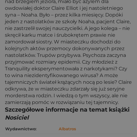
nad brzegiem jeziora, miało być azylem dla
owdowiałej doktor Claire Elliot i jej nastoletniego
syna – Noaha. Było – przez kilka miesięcy. Dopóki
jeden z nastolatków ze szkoły Noaha, pacjent Claire,
nie zastrzelił swojej nauczycielki. A jego kolega – nie
skręcił karku matce i śrubokrętem prawie nie
zamordował siostry. W miasteczku dochodzi do
kolejnych aktów przemocy dokonywanych przez
nastolatków. Trupów przybywa. Psychoza zaczyna
przyjmować rozmiary epidemii. Czy młodzież z
Tranquility eksperymentowała z narkotykami? Czy
to wina niezidentyfikowanego wirusa? A może
tajemniczych świateł krążących nocą po lesie? Claire
odkrywa, że w miasteczku zdarzały się już seryjne
morderstwa rodzin. I wiedzą o tym wszyscy, ale nie
zamierzają pomóc w rozwiązaniu tej tajemnicy.
Szczegółowe informacje na temat książki
Nosiciel
Wydawnictwo:
Albatros