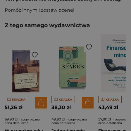
Pomóż innym i zostaw ocenę!
Z tego samego wydawnictwa
KSIĄŻKA
KSIĄŻKA
KSIĄŻKA
51,26 zł
38,30 zł
43,49 zł
69,90 zł
49,90 zł
57,90 zł
- sugerowana
- sugerowana
- sugerowa
cena detaliczna
cena detaliczna
cena detaliczna
W przyszłym roku w Jerozolimie
Jedno życzenie
Finansowy min