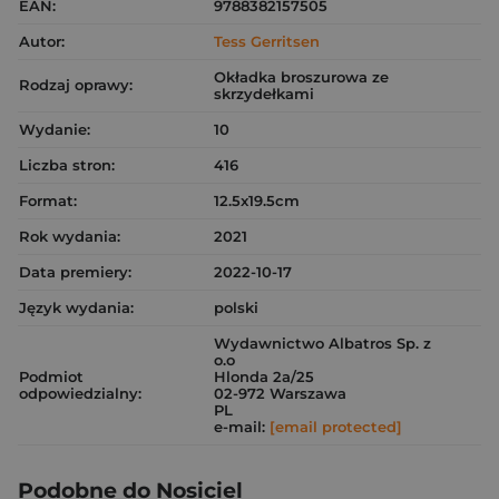
EAN:
9788382157505
Autor:
Tess Gerritsen
Okładka broszurowa ze
Rodzaj oprawy:
skrzydełkami
Wydanie:
10
Liczba stron:
416
Format:
12.5x19.5cm
Rok wydania:
2021
Data premiery:
2022-10-17
Język wydania:
polski
Wydawnictwo Albatros Sp. z
o.o
Podmiot
Hlonda 2a/25
odpowiedzialny:
02-972 Warszawa
PL
e-mail:
[email protected]
Podobne do Nosiciel