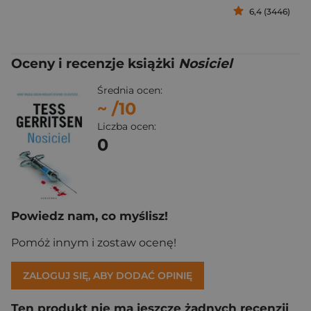
6,4 (3446)
Oceny i recenzje książki
Nosiciel
Średnia ocen:
~
/10
Liczba ocen:
0
Powiedz nam, co myślisz!
Pomóż innym i zostaw ocenę!
ZALOGUJ SIĘ, ABY DODAĆ OPINIĘ
Ten produkt nie ma jeszcze żadnych recenzji