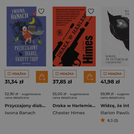
KSIĄŻKA
KSIĄŻKA
KSIĄŻKA
31,34 zł
37,85 zł
41,98 zł
52,90 zł
55,00 zł
59,99 zł
- sugerowana
- sugerowana
- sugerowa
cena detaliczna
cena detaliczna
cena detaliczna
Przyczajony diabeł, ukryty trup
Draka w Harlemie. Gliniarze z Harlemu. 1
Iwona Banach
Chester Himes
Illarion Pawliuk
8,3 (3)