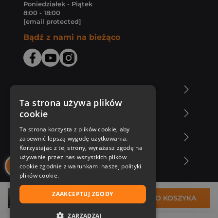
Poniedziałek - Piątek
8:00 - 18:00
[email protected]
Bądź z nami na bieżąco
O Księgarni Znak
Ta strona używa plików
cookie
Zakupy u nas
Ta strona korzysta z plików cookie, aby
Nasza oferta
zapewnić lepszą wygodę użytkowania.
Korzystając z tej strony, wyrażasz zgodę na
używanie przez nas wszystkich plików
Nasi autorzy
cookie zgodnie z warunkami naszej polityki
plików cookie.
ZAAKCEPTUJ ZGODY
51,44 zł
DO KOSZYKA
ZARZĄDZAJ