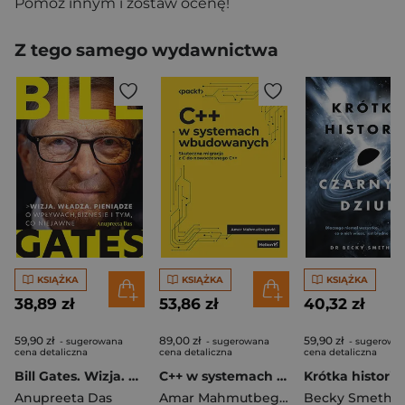
Pomóż innym i zostaw ocenę!
Z tego samego wydawnictwa
KSIĄŻKA
KSIĄŻKA
KSIĄŻKA
38,89 zł
53,86 zł
40,32 zł
59,90 zł
89,00 zł
59,90 zł
- sugerowana
- sugerowana
- sugerowa
cena detaliczna
cena detaliczna
cena detaliczna
Bill Gates. Wizja. Władza. Pieniądze. O wpływach, biznesie i tym, co niejawne
C++ w systemach wbudowanych. Skuteczna migracja z C do nowoczesnego C++
Anupreeta Das
Amar Mahmutbegović
Becky Smethur