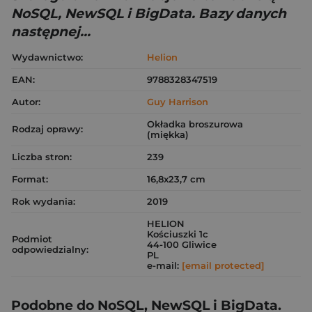
NoSQL, NewSQL i BigData. Bazy danych
następnej...
Wydawnictwo:
Helion
EAN:
9788328347519
Autor:
Guy Harrison
Okładka broszurowa
Rodzaj oprawy:
(miękka)
Liczba stron:
239
Format:
16,8x23,7 cm
Rok wydania:
2019
HELION
Kościuszki 1c
Podmiot
44-100 Gliwice
odpowiedzialny:
PL
e-mail:
[email protected]
Podobne do NoSQL, NewSQL i BigData.