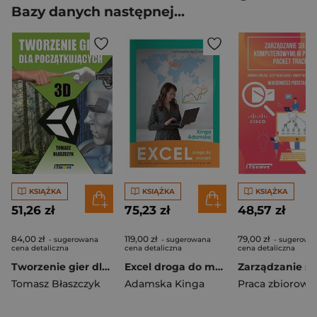
Bazy danych następnej...
KSIĄŻKA
KSIĄŻKA
KSIĄŻKA
51,26 zł
75,23 zł
48,57 zł
84,00 zł
119,00 zł
79,00 zł
- sugerowana
- sugerowana
- sugerowa
cena detaliczna
cena detaliczna
cena detaliczna
Tworzenie gier dla początkujących
Excel droga do marzeń. Kurs średnio zaawansowany na podstawie Microsoft Excel 365
Tomasz Błaszczyk
Adamska Kinga
Praca zbiorowa