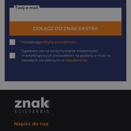
Twój e-mail
DOŁĄCZ DO ZNAK EKSTRA
*
Akceptuję
politykę prywatności
*
Zgadzam się na otrzymywanie wiadomości
marketingowych (newsletter) na podany
e-mail
na
zasadach określonych w
regulaminie
.
Napisz do nas