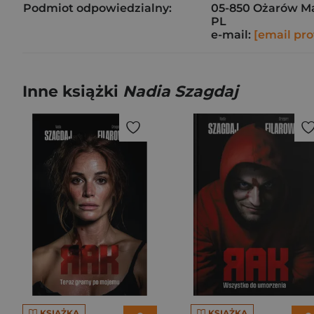
Podmiot odpowiedzialny:
05-850 Ożarów M
PL
e-mail:
[email pro
Inne książki
Nadia Szagdaj
KSIĄŻKA
KSIĄŻKA