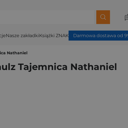
cje
Nasze zakładki
Książki ZNAK
Darmowa dostawa od 99
ica Nathaniel
ulz Tajemnica Nathaniel