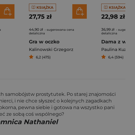
KSIĄŻKA
KSIĄŻKA
27,75 zł
22,98 zł
44,90 zł
36,99 zł
a
- sugerowana cena
- sugerowan
detaliczna
detaliczna
Gra w oczko
Dama z waha
Kalinowski Grzegorz
Paulina Kuzawi
6,2 (475)
6,4 (594)
ych samobójstw prostytutek. Po starej znajomości
erci, i nie chce słyszeć o kolejnych zagadkach
pokorna, pewna siebie i gotowa na wszystko pani
ieć ze sobą coś wspólnego?
emnica Nathaniel