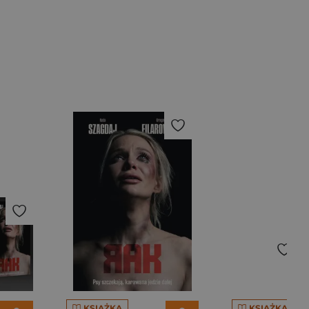
KSIĄŻKA
KSIĄŻKA