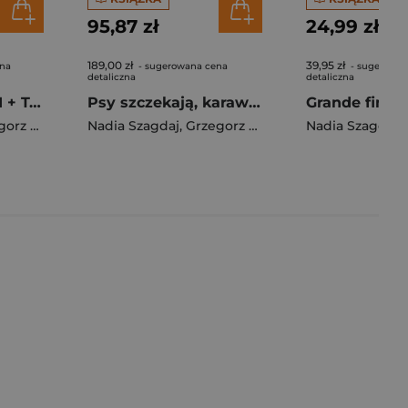
95,87 zł
24,99 zł
189,00 zł
39,95 zł
ena
- sugerowana cena
- sugerowan
detaliczna
detaliczna
Pakiet RAK Tom 1 + Tom 2
Psy szczekają, karawana jedzie dalej. Rak. Tom 1
Filarowski
Nadia Szagdaj
,
Grzegorz Filarowski
Nadia Szagdaj