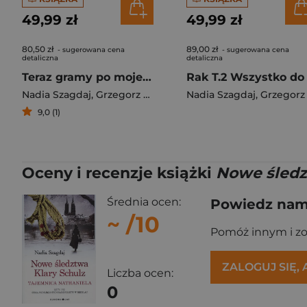
49,99 zł
49,99 zł
80,50 zł
89,00 zł
- sugerowana cena
- sugerowana cena
detaliczna
detaliczna
Teraz gramy po mojemu. Rak. Tom 3
Nadia Szagdaj
,
Grzegorz Filarowski
Nadia Szagdaj
,
Grzegorz Filarowsk
9,0 (1)
Oceny i recenzje książki
Nowe śledz
Średnia ocen:
Powiedz nam,
~
/10
Pomóż innym i z
ZALOGUJ SIĘ,
Liczba ocen:
0