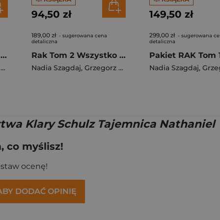
94,50 zł
149,50 zł
189,00 zł
299,00 zł
- sugerowana cena
- sugerowana c
detaliczna
detaliczna
Rak T.2 Wszystko do umorzenia w.2 BR
Rak Tom 2 Wszystko do umorzenia (okładka twarda)
i
Nadia Szagdaj
,
Grzegorz Filarowski
Nadia Szagdaj
,
Grzegorz 
twa Klary Schulz Tajemnica Nathaniel
 co myślisz!
ostaw ocenę!
 ABY DODAĆ OPINIĘ