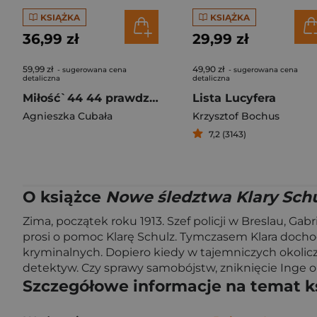
KSIĄŻKA
KSIĄŻKA
36,99 zł
29,99 zł
59,99 zł
49,90 zł
- sugerowana cena
- sugerowana cena
detaliczna
detaliczna
Miłość`44 44 prawdziwe historie powstańczej miłości
Lista Lucyfera
Agnieszka Cubała
Krzysztof Bochus
7,2 (3143)
O książce
Nowe śledztwa Klary Schu
Zima, początek roku 1913. Szef policji w Breslau, G
prosi o pomoc Klarę Schulz. Tymczasem Klara dochodz
kryminalnych. Dopiero kiedy w tajemniczych okoliczn
detektyw. Czy sprawy samobójstw, zniknięcie Inge 
Szczegółowe informacje na temat k