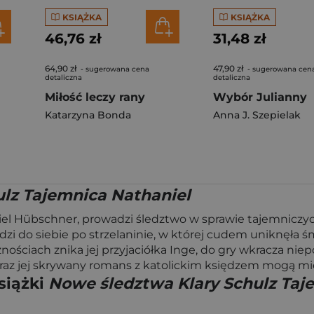
KSIĄŻKA
KSIĄŻKA
46,76 zł
31,48 zł
64,90 zł
47,90 zł
- sugerowana cena
- sugerowana cen
detaliczna
detaliczna
Miłość leczy rany
Wybór Julianny
Katarzyna Bonda
Anna J. Szepielak
lz Tajemnica Nathaniel
abriel Hübschner, prowadzi śledztwo w sprawie tajemnicz
i do siebie po strzelaninie, w której cudem uniknęła śmi
ościach znika jej przyjaciółka Inge, do gry wkracza nie
oraz jej skrywany romans z katolickim księdzem mogą m
siążki
Nowe śledztwa Klary Schulz Taj