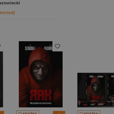
azowiecki
tected]
KSIĄŻKA
KSIĄŻKA