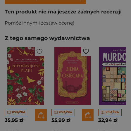
Ten produkt nie ma jeszcze żadnych recenzji
Pomóż innym i zostaw ocenę!
Z tego samego wydawnictwa
KSIĄŻKA
KSIĄŻKA
KSIĄŻKA
35,95 zł
55,99 zł
32,94 zł