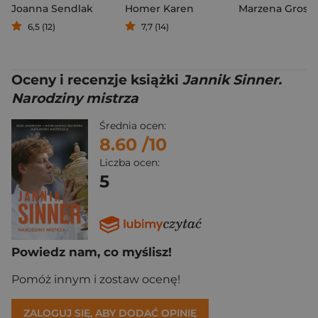
Joanna Sendlak
Homer Karen
Marzena Grosic
6,5 (12)
7,7 (14)
Oceny i recenzje książki
Jannik Sinner.
Narodziny mistrza
Średnia ocen:
8.60
/10
Liczba ocen:
5
Powiedz nam, co myślisz!
Pomóż innym i zostaw ocenę!
ZALOGUJ SIĘ, ABY DODAĆ OPINIĘ