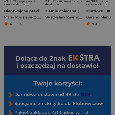
49,90 zł
79,91 zł
44,90 zł
- sugerowana
- sugerowana cena
- sugerowa
cena detaliczna
detaliczna
cena detaliczna
Nieoswojone ptaki
Ziemia obiecana (wersja ekskluzywna)
Maria Rodziewiczówna
Władysław Reymont
Garand Manuel
6,8 (420)
9,0 (1)
Dołącz do
Znak
i oszczędzaj na dostawie!
Twoje korzyści:
Darmowa dostawa od 99 zł z
Specjalne zniżki tylko dla klubowiczów
Pakiet zakładek Art Ladies za 1 zł