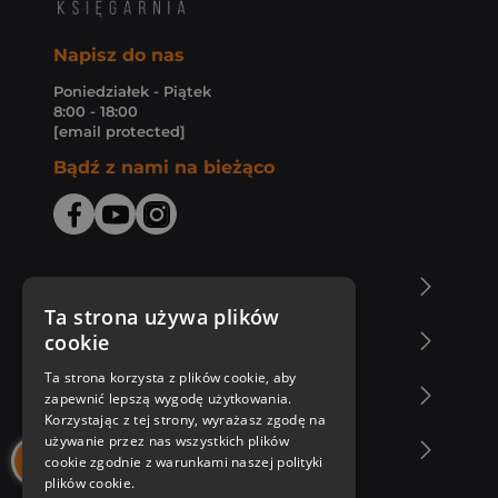
Napisz do nas
Poniedziałek - Piątek
8:00 - 18:00
[email protected]
Bądź z nami na bieżąco
O Księgarni Znak
Ta strona używa plików
cookie
Zakupy u nas
Ta strona korzysta z plików cookie, aby
Nasza oferta
zapewnić lepszą wygodę użytkowania.
Korzystając z tej strony, wyrażasz zgodę na
używanie przez nas wszystkich plików
Nasi autorzy
cookie zgodnie z warunkami naszej polityki
plików cookie.