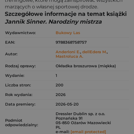
treningowe, które mogą zainspirować wszystkich
marzących o własnej sportowej drodze.
Szczegółowe informacje na temat książki
Jannik Sinner. Narodziny mistrza
Wydawnictwo:
Bukowy Las
EAN:
9788368758757
Anderloni E.
,
dellEdera M.
,
Autor:
Mastroluca A.
Rodzaj oprawy:
Okładka broszurowa (miękka)
Wydanie:
1
Liczba stron:
200
Rok wydania:
2026
Data premiery:
2026-05-20
Dressler Dublin sp. z o.o.
Poznańska 91
Podmiot
05-850 Ożarów Mazowiecki
odpowiedzialny:
PL
e-mail:
[email protected]