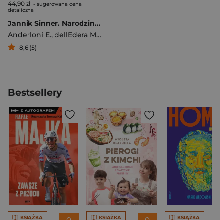
44,90 zł
- sugerowana cena
detaliczna
Jannik Sinner. Narodziny mistrza
Anderloni E.
,
dellEdera M.
,
Mastroluca A.
8,6 (5)
Bestsellery
KSIĄŻKA
KSIĄŻKA
KSIĄŻKA