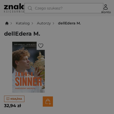
Czego szukasz?
Konto
Katalog
Autorzy
dellEdera M.
dellEdera M.
KSIĄŻKA
32,94 zł