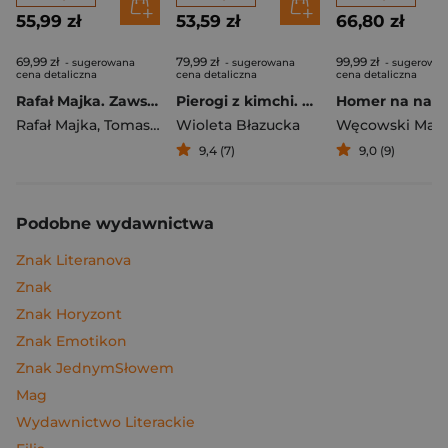
55,99 zł
53,59 zł
66,80 zł
69,99 zł
79,99 zł
99,99 zł
- sugerowana
- sugerowana
- sugerowa
cena detaliczna
cena detaliczna
cena detaliczna
Rafał Majka. Zawsze z przodu. Rozmawia Tomasz Kalemba - książka z autografem
Pierogi z kimchi. Moje ulubione azjatyckie przepisy
Rafał Majka
,
Tomasz Kalemba
Wioleta Błazucka
Węcowski Mar
9,4 (7)
9,0 (9)
Podobne wydawnictwa
Znak Literanova
Znak
Znak Horyzont
Znak Emotikon
Znak JednymSłowem
Mag
Wydawnictwo Literackie