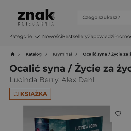
Kategorie
Nowości
Bestsellery
Zapowiedzi
Promo
Katalog
Kryminał
Ocalić syna / Życie za 
Ocalić syna / Życie za ży
Lucinda Berry
,
Alex Dahl
KSIĄŻKA