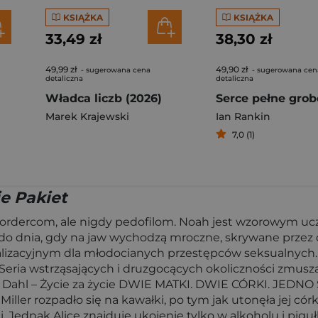
KSIĄŻKA
KSIĄŻKA
33,49 zł
38,30 zł
49,99 zł
49,90 zł
- sugerowana cena
- sugerowana cen
detaliczna
detaliczna
Władca liczb (2026)
Serce pełne gro
Marek Krajewski
Ian Rankin
7,0 (1)
ie Pakiet
ordercom, ale nigdy pedofilom. Noah jest wzorowym uc
k, do dnia, gdy na jaw wychodzą mroczne, skrywane przez
lizacyjnym dla młodocianych przestępców seksualnych. 
Seria wstrząsających i druzgocących okoliczności zmusza 
 Alex Dahl – Życie za życie DWIE MATKI. DWIE CÓRKI. J
iller rozpadło się na kawałki, po tym jak utonęła jej có
. Jednak Alice znajduje ukojenie tylko w alkoholu i pigu