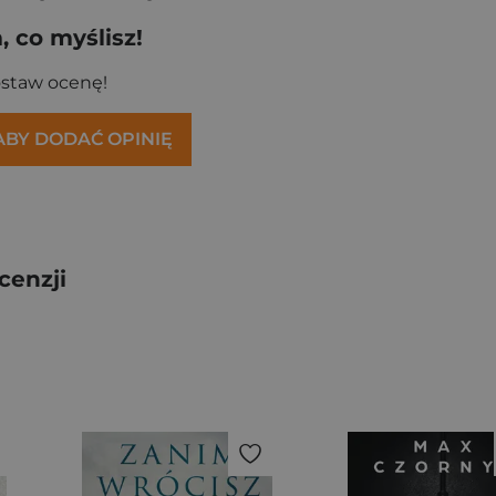
 co myślisz!
ostaw ocenę!
 ABY DODAĆ OPINIĘ
cenzji