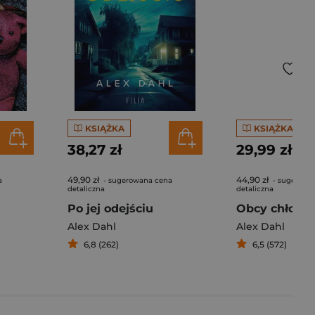
KSIĄŻKA
KSIĄŻKA
38,27 zł
29,99 zł
49,90 zł
44,90 zł
a
- sugerowana cena
- sugerowa
detaliczna
detaliczna
Po jej odejściu
Obcy chłopie
Alex Dahl
Alex Dahl
6,8 (262)
6,5 (572)