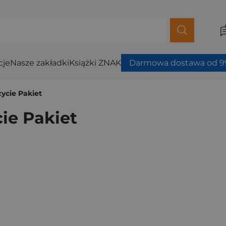
cje
Nasze zakładki
Książki ZNAK
Darmowa dostawa od 99
życie Pakiet
cie Pakiet