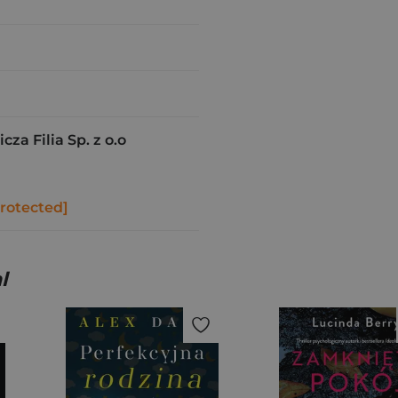
a Filia Sp. z o.o
protected]
l