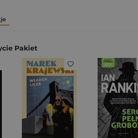
zje
ycie Pakiet