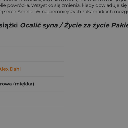
elie powróciła. Wszystko się zmienia, kiedy dowiaduje się
w niej serce Amelie. W najciemniejszych zakamarkach móz
siążki
Ocalić syna / Życie za życie Paki
Alex Dahl
urowa (miękka)