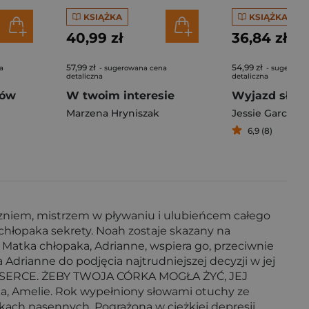
KSIĄŻKA
KSIĄŻKA
40,99 zł
36,84 zł
57,99 zł
54,99 zł
a
- sugerowana cena
- sugerowa
detaliczna
detaliczna
bów
W twoim interesie
Wyjazd służ
Marzena Hryniszak
Jessie Garcia
6,9 (8)
zniem, mistrzem w pływaniu i ulubieńcem całego
 chłopaka sekrety. Noah zostaje skazany na
Matka chłopaka, Adrianne, wspiera go, przeciwnie
Adrianne do podjęcia najtrudniejszej decyzji w jej
EDNO SERCE. ŻEBY TWOJA CÓRKA MOGŁA ŻYĆ, JEJ
rka, Amelie. Rok wypełniony słowami otuchy ze
łkach nasennych. Pogrążona w ciężkiej depresji