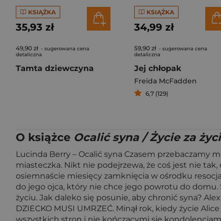
KSIĄŻKA
KSIĄŻKA
35,93 zł
34,99 zł
49,90 zł
59,90 zł
- sugerowana cena
- sugerowana cena
detaliczna
detaliczna
Tamta dziewczyna
Jej chłopak
Freida McFadden
6,7 (129)
O książce
Ocalić syna / Życie za życ
Lucinda Berry – Ocalić syna Czasem przebaczamy m
miasteczka. Nikt nie podejrzewa, że coś jest nie ta
osiemnaście miesięcy zamknięcia w ośrodku resocja
do jego ojca, który nie chce jego powrotu do domu. 
życiu. Jak daleko się posunie, aby chronić syna?
DZIECKO MUSI UMRZEĆ. Minął rok, kiedy życie Alice M
wszystkich stron i nie kończącymi się kondolencjami