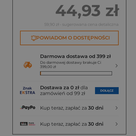
44,93 zł
59,90 zł
- sugerowana cena detaliczna
POWIADOM O DOSTĘPNOŚCI
Darmowa dostawa od 399 zł
Do darmowej dostawy brakuje Ci
399,00 zł
Dostawa za 0 zł
dla
DOŁĄCZ
zamówień od 99 zł
Kup teraz, zapłać za
30 dni
Kup teraz, zapłać za
30 dni