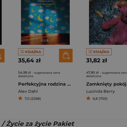
KSIĄŻKA
KSIĄŻKA
35,64 zł
31,82 zł
54,99 zł
47,90 zł
- sugerowana cena
- sugerowana cen
detaliczna
detaliczna
Perfekcyjna rodzina wyd. 2
Zamknięty pokój
Alex Dahl
Lucinda Berry
7,0 (2268)
6,8 (700)
 / Życie za życie Pakiet