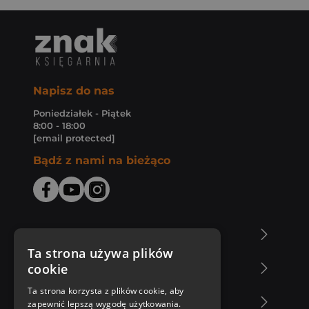
Napisz do nas
Poniedziałek - Piątek
8:00 - 18:00
[email protected]
Bądź z nami na bieżąco
O Księgarni Znak
Ta strona używa plików
cookie
Zakupy u nas
Ta strona korzysta z plików cookie, aby
Nasza oferta
zapewnić lepszą wygodę użytkowania.