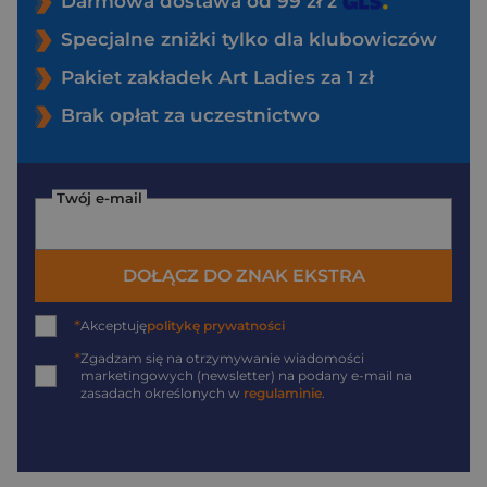
Darmowa dostawa od 99 zł z
Specjalne zniżki tylko dla klubowiczów
Pakiet zakładek Art Ladies za 1 zł
Brak opłat za uczestnictwo
Twój e-mail
DOŁĄCZ DO ZNAK EKSTRA
*
Akceptuję
politykę prywatności
*
Zgadzam się na otrzymywanie wiadomości
marketingowych (newsletter) na podany
e-mail
na
zasadach określonych w
regulaminie
.