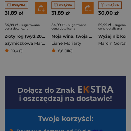
KSIĄŻKA
KSIĄŻKA
KSIĄŻKA
31,89 zł
31,89 zł
30,00 zł
54,99 zł
54,99 zł
59,99 zł
- sugerowana
- sugerowana
- sugerowa
cena detaliczna
cena detaliczna
cena detaliczna
Złoty róg (wyd.2026)
Moja wina, twoja wina
Szymiczkowa Maryla
Liane Moriarty
Marcin Gortat
,
Krys
10,0 (1)
6,8 (1110)
Dołącz do
Znak
i oszczędzaj na dostawie!
Twoje korzyści: