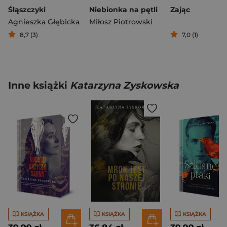
Śląszczyki
Niebionka na pętli
Zając
Agnieszka Głębicka
Miłosz Piotrowski
8,7 (3)
7,0 (1)
Inne książki
Katarzyna Zyskowska
KSIĄŻKA
KSIĄŻKA
KSIĄŻKA