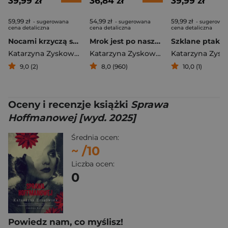
39,99 zł
36,84 zł
39,99 zł
59,99 zł
54,99 zł
59,99 zł
- sugerowana
- sugerowana
- sugerowa
cena detaliczna
cena detaliczna
cena detaliczna
Nocami krzyczą sarny (wyd. 2026, barwione brzegi)
Mrok jest po naszej stronie
Katarzyna Zyskowska
Katarzyna Zyskowska
9,0 (2)
8,0 (960)
10,0 (1)
Oceny i recenzje książki
Sprawa
Hoffmanowej [wyd. 2025]
Średnia ocen:
~
/10
Liczba ocen:
0
Powiedz nam, co myślisz!