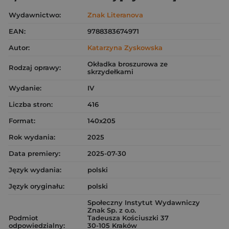
Wydawnictwo:
Znak Literanova
EAN:
9788383674971
Autor:
Katarzyna Zyskowska
Okładka broszurowa ze
Rodzaj oprawy:
skrzydełkami
Wydanie:
IV
Liczba stron:
416
Format:
140x205
Rok wydania:
2025
Data premiery:
2025-07-30
Język wydania:
polski
Język oryginału:
polski
Społeczny Instytut Wydawniczy
Znak Sp. z o.o.
Podmiot
Tadeusza Kościuszki 37
odpowiedzialny:
30-105 Kraków