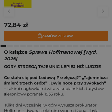
72,84 zł
ZAMÓW ZESTAW
O książce
Sprawa Hoffmanowej [wyd.
2025]
GÓRY STRZEGĄ TAJEMNIC LEPIEJ NIŻ LUDZIE
Co stało się pod Lodową Przełęczą?” „Tajemnicza
śmierć trzech osób!” „Dwie noce przy zwłokach”
–
takimi nagłówkami wita zakopiańskich turystów
s
ierpniowy poranek 1933 roku.
Kilka dni wcześniej w góry wyrusza prokurator
Hoffman z dwunastoletnim synem i żoną – byłą