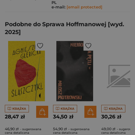
PL
e-mail:
[email protected]
Podobne do Sprawa Hoffmanowej [wyd.
2025]
KSIĄŻKA
KSIĄŻKA
KSIĄŻKA
28,47 zł
34,50 zł
30,26 zł
46,90 zł
54,90 zł
49,00 zł
- sugerowana
- sugerowana
- sugerowa
cena detaliczna
cena detaliczna
cena detaliczna