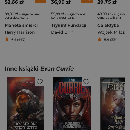
52,66 zł
36,99 zł
29,75 zł
89,90 zł
59,99 zł
49,99 zł
- sugerowana
- sugerowana
- sugerowa
cena detaliczna
cena detaliczna
cena detaliczna
Planeta śmierci
Tryumf Fundacji
Galaktyka
Harry Harrison
David Brin
Wojtek Miłosze
6,9 (997)
5,9 (334)
Inne książki
Evan Currie