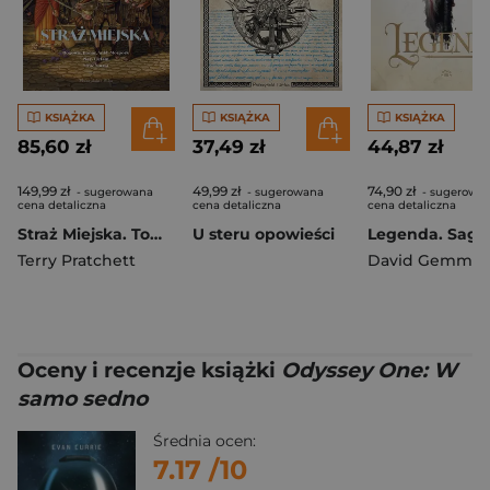
KSIĄŻKA
KSIĄŻKA
KSIĄŻKA
85,60 zł
37,49 zł
44,87 zł
149,99 zł
49,99 zł
74,90 zł
- sugerowana
- sugerowana
- sugerowa
cena detaliczna
cena detaliczna
cena detaliczna
Straż Miejska. Tom 2. Barwione Brzeg
U steru opowieści
Terry Pratchett
David Gemmel
Oceny i recenzje książki
Odyssey One: W
samo sedno
Średnia ocen:
7.17
/10