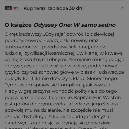
Kup teraz, zapłać za
30 dni
O książce
Odyssey One: W samo sedno
Okręt badawczy „Odyseja” powrócił z dziewiczej
podróży. Powrócił, wioząc złe nowiny oraz
ambasadorów – przedstawicieli innej, chodź
ludzkiej, cywilizacji kosmicznej, uwikłanej w krwawą
wojnę z okrutnymi obcymi. Ziemianie muszą podjąć
decyzję, czy angażować się w walkę, podejmować
ryzyko, czy też schować głowę w piasek i udawać, że
odległy konflikt nie dotyczy Układu Słonecznego.
Tymczasem sprawy się komplikują, jak zawsze,
kiedy w grę zaczyna wchodzić polityka, a do tego
pojawiają się nowe tajemnice. Kapitan Eric Weston
jest gotów do czynu, czeka, aż władze jego świata
pozwolą mu na działanie. Na szczęście nie musi
czekać zbyt długo. A kiedy zapada już decyzja i
okręt wyrusza z misją, zaczynają się prawdziwe