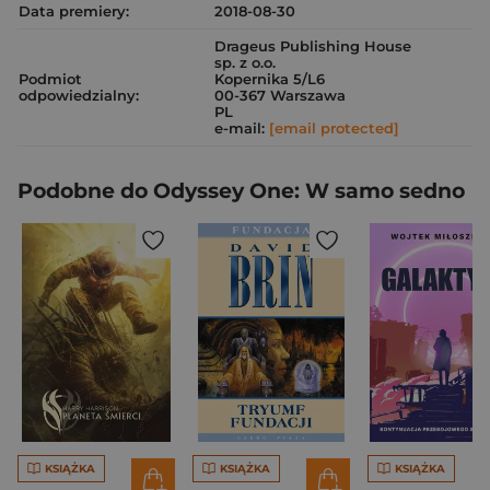
Data premiery:
2018-08-30
Drageus Publishing House
sp. z o.o.
Podmiot
Kopernika 5/L6
odpowiedzialny:
00-367 Warszawa
PL
e-mail:
[email protected]
Podobne do Odyssey One: W samo sedno
KSIĄŻKA
KSIĄŻKA
KSIĄŻKA