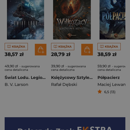
KSIĄŻKA
KSIĄŻKA
KSIĄŻKA
38,57 zł
28,79 zł
38,59 zł
49,90 zł
39,90 zł
59,90 zł
- sugerowana
- sugerowana
- sugerowa
cena detaliczna
cena detaliczna
cena detaliczna
Świat Lodu. Legion Nieśmiertelnych. Tom 16
Księżycowy Sztylet. Wilkozacy. Tom 3
Półpacierz
B. V. Larson
Rafał Dębski
6,5 (13)