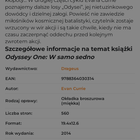
kłopoty… W drugiej części cyklu Evana Currie
poznajemy dalsze losy „Odysei”, jej nietuzinkowego
dowódcy i dzielnej załogi. Powieść nie zawiedzie
miłośników kosmicznej batalistyki, czytelnik zostaje
wrzucony w wir akcji i są takie chwile, kiedy nie ma
czasu zaczerpnąć oddechu przed kolejnym
zwrotem akcji.
Szczegółowe informacje na temat książki
Odyssey One: W samo sedno
Wydawnictwo:
Drageus
EAN:
9788364030314
Autor:
Evan Currie
Okładka broszurowa
Rodzaj oprawy:
(miękka)
Liczba stron:
560
Format:
19.4x12.6
Rok wydania:
2014