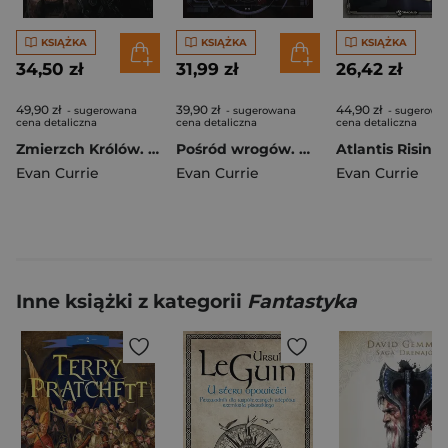
KSIĄŻKA
KSIĄŻKA
KSIĄŻKA
34,50 zł
31,99 zł
26,42 zł
49,90 zł
39,90 zł
44,90 zł
- sugerowana
- sugerowana
- sugerowa
cena detaliczna
cena detaliczna
cena detaliczna
Zmierzch Królów. Odyssey One. Tom 8
Pośród wrogów. Hayden War. Tom 9
Evan Currie
Evan Currie
Evan Currie
Inne książki z kategorii
Fantastyka