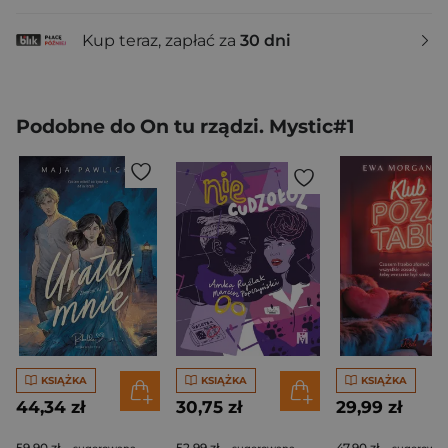
Kup teraz, zapłać za
30 dni
Podobne do On tu rządzi. Mystic#1
KSIĄŻKA
KSIĄŻKA
KSIĄŻKA
44,34 zł
30,75 zł
29,99 zł
59,90 zł
52,99 zł
47,90 zł