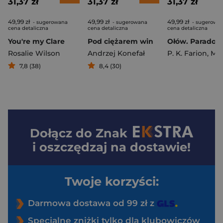
31,37 zł
31,37 zł
31,37 zł
49,99 zł
49,99 zł
49,99 zł
- sugerowana
- sugerowana
- sugerowa
cena detaliczna
cena detaliczna
cena detaliczna
You're my Clare
Pod ciężarem win
Rosalie Wilson
Andrzej Konefał
P. K. Farion
,
Mateusz G
7,8 (38)
8,4 (30)
Dołącz do
Znak
i oszczędzaj na dostawie!
Twoje korzyści:
Darmowa dostawa od 99 zł z
Specjalne zniżki tylko dla klubowiczów