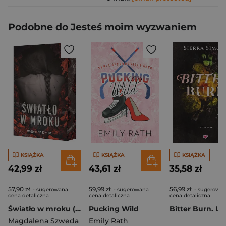
Podobne do Jesteś moim wyzwaniem
KSIĄŻKA
KSIĄŻKA
KSIĄŻKA
42,99 zł
43,61 zł
35,58 zł
57,90 zł
59,99 zł
56,99 zł
- sugerowana
- sugerowana
- sugerowa
cena detaliczna
cena detaliczna
cena detaliczna
Światło w mroku (ilustrowane brzegi)
Pucking Wild
Magdalena Szweda
Emily Rath