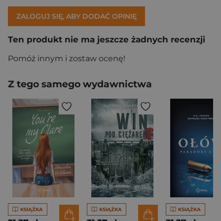
ZALOGUJ SIĘ, ABY DODAĆ OPINIĘ
Ten produkt nie ma jeszcze żadnych recenzji
Pomóż innym i zostaw ocenę!
Z tego samego wydawnictwa
KSIĄŻKA
KSIĄŻKA
KSIĄŻKA