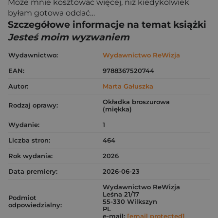
Może mnie kosztować więcej, niż kiedykolwiek
byłam gotowa oddać…
Szczegółowe informacje na temat książki
Jesteś moim wyzwaniem
Wydawnictwo:
Wydawnictwo ReWizja
EAN:
9788367520744
Autor:
Marta Gałuszka
Okładka broszurowa
Rodzaj oprawy:
(miękka)
Wydanie:
1
Liczba stron:
464
Rok wydania:
2026
Data premiery:
2026-06-23
Wydawnictwo ReWizja
Leśna 21/17
Podmiot
55-330 Wilkszyn
odpowiedzialny:
PL
e-mail:
[email protected]