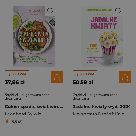
KSIĄŻKA
KSIĄŻKA
37,86 zł
50,59 zł
59,99 zł
79,99 zł
- sugerowana cena
- sugerowana cena
detaliczna
detaliczna
Cukier spada, świat wiruje. Jak zapanować nad hipoglikemią reaktywną, ustabilizować cukier i schudnąć
Jadalne kwiaty wyd. 2024
Leonhard Sylwia
Małgorzata Dróżdż-Kalemba
5,5 (2)