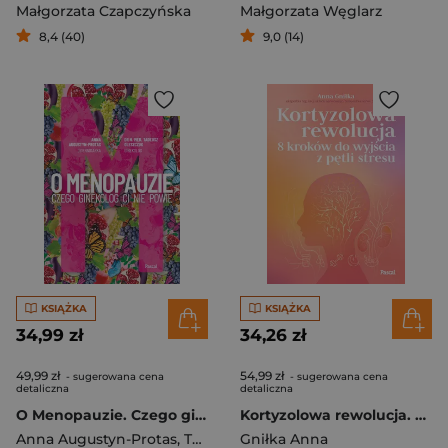
Małgorzata Czapczyńska
Małgorzata Węglarz
8,4 (40)
9,0 (14)
KSIĄŻKA
KSIĄŻKA
34,99 zł
34,26 zł
49,99 zł
54,99 zł
- sugerowana cena
- sugerowana cena
detaliczna
detaliczna
O Menopauzie. Czego ginekolog Ci nie powie
Kortyzolowa rewolucja. 8 kroków do wyjścia z pętli stresu
Anna Augustyn-Protas
,
Tadeusz Oleszczuk
Gniłka Anna