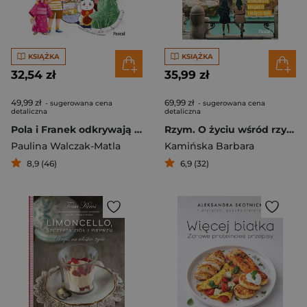
KSIĄŻKA
KSIĄŻKA
32,54 zł
35,99 zł
49,99 zł
69,99 zł
- sugerowana cena
- sugerowana cena
detaliczna
detaliczna
Pola i Franek odkrywają świat. Japonia, czyli kraj, w którym jelonki chodzą po ulicach
Rzym. O życiu wśród rzymian, szepczących posągach i kojącej Ostii
Paulina Walczak-Matla
Kamińska Barbara
8,9 (46)
6,9 (32)