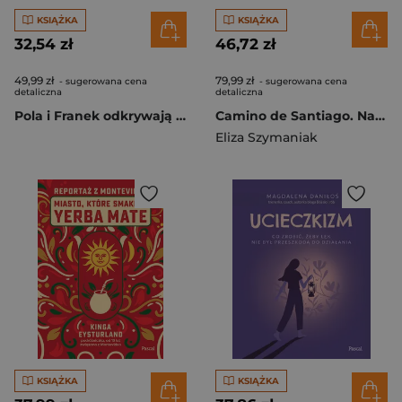
KSIĄŻKA
KSIĄŻKA
32,54 zł
46,72 zł
49,99 zł
79,99 zł
- sugerowana cena
- sugerowana cena
detaliczna
detaliczna
Pola i Franek odkrywają świat. Chorwacja, czyli kraj, w którym śpi się pod namiotem nad turkusową wodą
Camino de Santiago. Najpiękniejsze szlaki piesze i rowerowe
Eliza Szymaniak
KSIĄŻKA
KSIĄŻKA