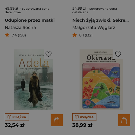
49,99 zł
54,99 zł
- sugerowana cena
- sugerowana cena
detaliczna
detaliczna
Udupione przez matki
Niech żyją zwłoki. Sekretne życie ludzi pracujących ze śmiercią
Natasza Socha
Małgorzata Węglarz
7,4 (158)
8,1 (132)
KSIĄŻKA
KSIĄŻKA
32,54 zł
38,99 zł