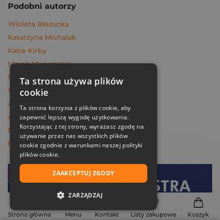
Podobni autorzy
Wioleta Błazucka
Katarzyna Michalak
Katie Kirby
Marek Maruszczak
Melissa Da Costa
Ta strona używa plików
Węcowski Marek
cookie
Andrzej Maleszka
Ta strona korzysta z plików cookie, aby
Andrzej Dragan
zapewnić lepszą wygodę użytkowania.
Korzystając z tej strony, wyrażasz zgodę na
Piotr Oczko
używanie przez nas wszystkich plików
Łukasz Müller
cookie zgodnie z warunkami naszej polityki
plików cookie.
ZAAKCEPTUJ ZGODY
Dołącz do
Znak
ZARZĄDZAJ
i oszczędzaj na dostawie!
NIEZBĘDNE
Strona główna
Menu
Kontakt
Listy zakupowe
Koszyk