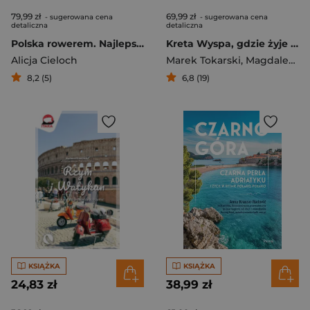
79,99 zł
69,99 zł
- sugerowana cena
- sugerowana cena
detaliczna
detaliczna
Polska rowerem. Najlepsze trasy na krótsze i dłuższe wyprawy
Kreta Wyspa, gdzie żyje się teraz
Alicja Cieloch
Marek Tokarski
,
Magdalena Tokarska
8,2 (5)
6,8 (19)
KSIĄŻKA
KSIĄŻKA
24,83 zł
38,99 zł