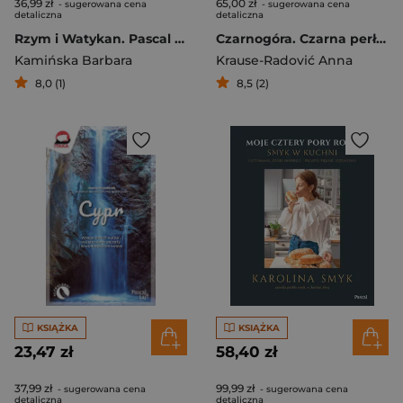
36,99 zł
65,00 zł
- sugerowana cena
- sugerowana cena
detaliczna
detaliczna
Rzym i Watykan. Pascal Lajt
Czarnogóra. Czarna perła Adriatyku i życie w rytmie polako, polako
Kamińska Barbara
Krause-Radović Anna
8,0 (1)
8,5 (2)
KSIĄŻKA
KSIĄŻKA
23,47 zł
58,40 zł
37,99 zł
99,99 zł
- sugerowana cena
- sugerowana cena
detaliczna
detaliczna