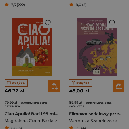
7,3 (222)
8,0 (2)
KSIĄŻKA
KSIĄŻKA
46,72 zł
45,00 zł
79,99 zł
89,99 zł
- sugerowana cena
- sugerowana cena
detaliczna
detaliczna
Ciao Apulia! Bari i 99 miejsc, które pokochasz
Filmowo-serialowy przewodnik po Europie. 100 wycieczek śladami ulubionych bohaterów
Magdalena Ciach-Baklarz
Weronika Szabelewska
8,8 (5)
7,5 (4)