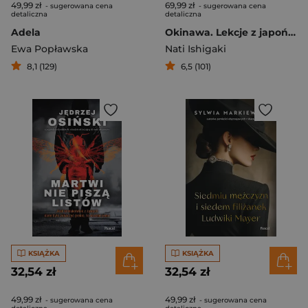
49,99 zł
69,99 zł
- sugerowana cena
- sugerowana cena
detaliczna
detaliczna
Adela
Okinawa. Lekcje z japońskiej wyspy długowieczności
Ewa Popławska
Nati Ishigaki
8,1 (129)
6,5 (101)
KSIĄŻKA
KSIĄŻKA
32,54 zł
32,54 zł
49,99 zł
49,99 zł
- sugerowana cena
- sugerowana cena