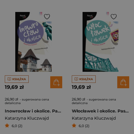
KSIĄŻKA
KSIĄŻKA
19,69 zł
19,69 zł
26,90 zł
26,90 zł
- sugerowana cena
- sugerowana cena
detaliczna
detaliczna
Inowrocław i okolice. Pascal Lajt
Włocławek i okolice. Pascal Lajt
Katarzyna Kluczwajd
Katarzyna Kluczwajd
6,0 (2)
6,0 (2)