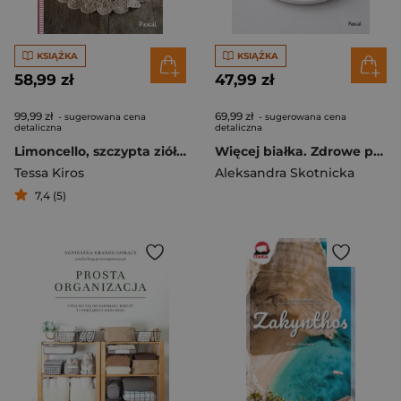
KSIĄŻKA
KSIĄŻKA
58,99 zł
47,99 zł
99,99 zł
69,99 zł
- sugerowana cena
- sugerowana cena
detaliczna
detaliczna
Limoncello, szczypta ziół i pieprzu Przepis na włoskie życie
Więcej białka. Zdrowe proteinowe przepisy
Tessa Kiros
Aleksandra Skotnicka
7,4 (5)