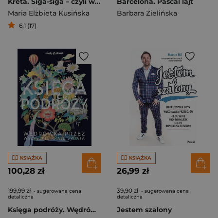
Kreta. Sigá-sigá – czyli wakacje od życia
Barcelona. Pascal lajt
Maria Elżbieta Kusińska
Barbara Zielińska
6,1 (17)
KSIĄŻKA
KSIĄŻKA
100,28 zł
26,99 zł
199,99 zł
39,90 zł
- sugerowana cena
- sugerowana cena
detaliczna
detaliczna
Księga podróży. Wędrówka przez wszystkie kraje świata. Lonely Planet
Jestem szalony