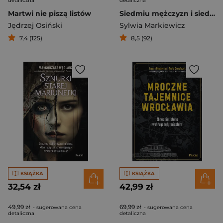
detaliczna
detaliczna
Martwi nie piszą listów
Siedmiu mężczyzn i siedem filiżanek Ludwiki Mayer
Jędrzej Osiński
Sylwia Markiewicz
7,4 (125)
8,5 (92)
KSIĄŻKA
KSIĄŻKA
32,54 zł
42,99 zł
49,99 zł
69,99 zł
- sugerowana cena
- sugerowana cena
detaliczna
detaliczna