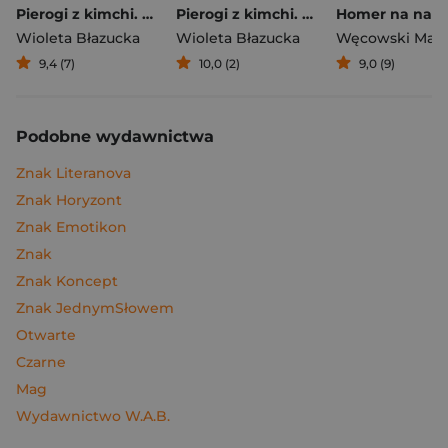
Pierogi z kimchi. Moje ulubione azjatyckie przepisy
Pierogi z kimchi. Moje ulubione azjatyckie przepisy - książka z autografem
Wioleta Błazucka
Wioleta Błazucka
Węcowski Mar
9,4 (7)
10,0 (2)
9,0 (9)
Podobne wydawnictwa
Znak Literanova
Znak Horyzont
Znak Emotikon
Znak
Znak Koncept
Znak JednymSłowem
Otwarte
Czarne
Mag
Wydawnictwo W.A.B.