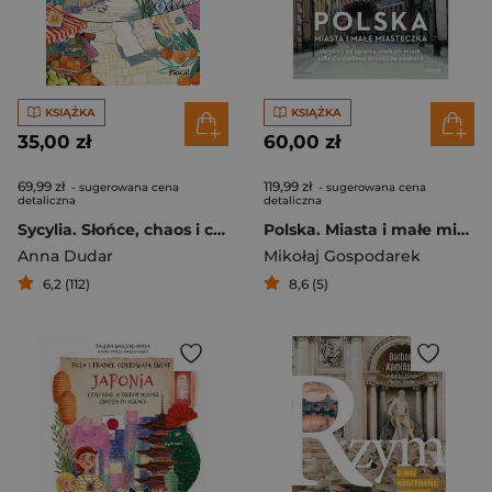
KSIĄŻKA
KSIĄŻKA
35,00 zł
60,00 zł
69,99 zł
119,99 zł
- sugerowana cena
- sugerowana cena
detaliczna
detaliczna
Sycylia. Słońce, chaos i czerwone pomarańcze
Polska. Miasta i małe miasteczka
Anna Dudar
Mikołaj Gospodarek
6,2 (112)
8,6 (5)