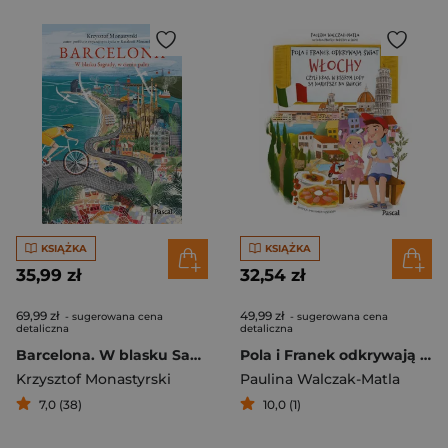
KSIĄŻKA
KSIĄŻKA
35,99 zł
32,54 zł
69,99 zł
49,99 zł
- sugerowana cena
- sugerowana cena
detaliczna
detaliczna
Barcelona. W blasku Sagrady, w cieniu palm
Pola i Franek odkrywają świat. Włochy, czyli kraj, w którym lody są najlepsze na świecie
Krzysztof Monastyrski
Paulina Walczak-Matla
7,0 (38)
10,0 (1)