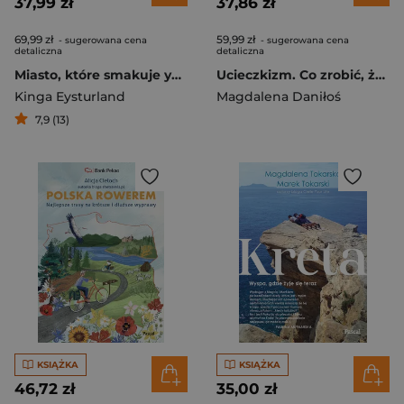
37,99 zł
37,86 zł
69,99 zł
59,99 zł
- sugerowana cena
- sugerowana cena
detaliczna
detaliczna
Miasto, które smakuje yerba mate. Reportaż z Montevideo
Ucieczkizm. Co zrobić, żeby lęk nie był przeszkodą do działania
Kinga Eysturland
Magdalena Daniłoś
7,9 (13)
KSIĄŻKA
KSIĄŻKA
46,72 zł
35,00 zł