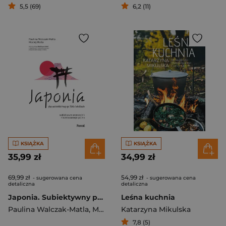
5,5 (69)
6,2 (11)
KSIĄŻKA
KSIĄŻKA
35,99 zł
34,99 zł
69,99 zł
54,99 zł
- sugerowana cena
- sugerowana cena
detaliczna
detaliczna
Japonia. Subiektywny przewodnik nieokrzesanego gaijina po meandrach zaskakującej rzeczywistości wyd. 2024
Leśna kuchnia
Paulina Walczak-Matla
,
Maciej Matla
Katarzyna Mikulska
7,8 (5)