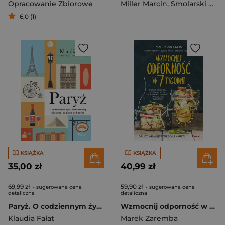
Opracowanie Zbiorowe
Miller Marcin
,
Smolarski Łukasz
6,0 (1)
KSIĄŻKA
KSIĄŻKA
35,00 zł
40,99 zł
69,99 zł
59,90 zł
- sugerowana cena
- sugerowana cena
detaliczna
detaliczna
Paryż. O codziennym życiu nad Sekwaną z książką i bagietką pod pachą
Wzmocnij odporność w 7 tygodni
Klaudia Fałat
Marek Zaremba