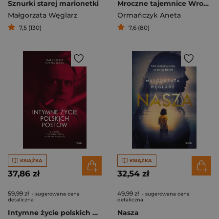
Sznurki starej marionetki
Mroczne tajemnice Wrocławia. Zbrodnie, które wstrząsnęły miastem
Małgorzata Węglarz
Ormańczyk Aneta
7,5 (130)
7,6 (80)
KSIĄŻKA
KSIĄŻKA
37,86 zł
32,54 zł
59,99 zł
49,99 zł
- sugerowana cena
- sugerowana cena
detaliczna
detaliczna
Intymne życie polskich poetów. O miłości z wzajemnością i pomimo wszystko
Nasza