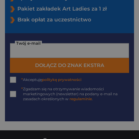
Pakiet zakładek Art Ladies za 1 zł
Brak opłat za uczestnictwo
Twój e-mail
DOŁĄCZ DO ZNAK EKSTRA
*
Akceptuję
politykę prywatności
*
Zgadzam się na otrzymywanie wiadomości
marketingowych (newsletter) na podany
e-mail
na
zasadach określonych w
regulaminie
.