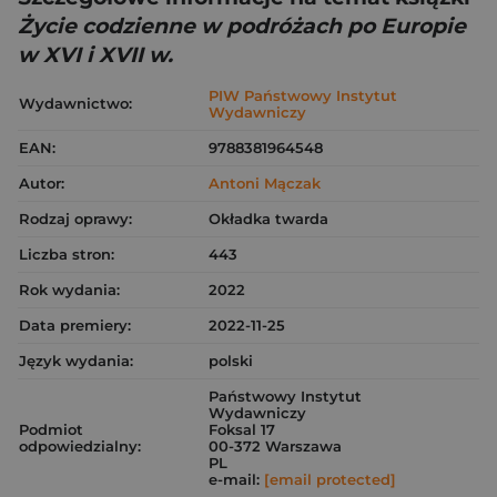
Życie codzienne w podróżach po Europie
w XVI i XVII w.
PIW Państwowy Instytut
Wydawnictwo:
Wydawniczy
EAN:
9788381964548
Autor:
Antoni Mączak
Rodzaj oprawy:
Okładka twarda
Liczba stron:
443
Rok wydania:
2022
Data premiery:
2022-11-25
Język wydania:
polski
Państwowy Instytut
Wydawniczy
Podmiot
Foksal 17
odpowiedzialny:
00-372 Warszawa
PL
e-mail:
[email protected]