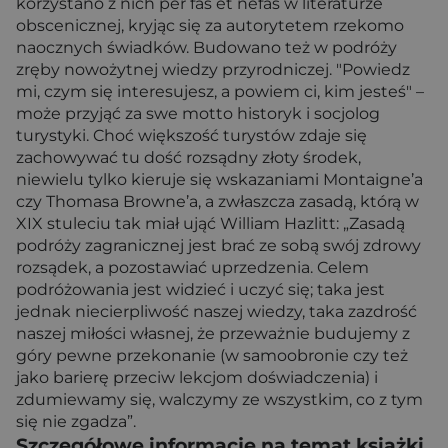
korzystano z nich per fas et nefas w literaturze
obscenicznej, kryjąc się za autorytetem rzekomo
naocznych świadków. Budowano też w podróży
zręby nowożytnej wiedzy przyrodniczej. "Powiedz
mi, czym się interesujesz, a powiem ci, kim jesteś" –
może przyjąć za swe motto historyk i socjolog
turystyki. Choć większość turystów zdaje się
zachowywać tu dość rozsądny złoty środek,
niewielu tylko kieruje się wskazaniami Montaigne’a
czy Thomasa Browne’a, a zwłaszcza zasadą, którą w
XIX stuleciu tak miał ująć William Hazlitt: „Zasadą
podróży zagranicznej jest brać ze sobą swój zdrowy
rozsądek, a pozostawiać uprzedzenia. Celem
podróżowania jest widzieć i uczyć się; taka jest
jednak niecierpliwość naszej wiedzy, taka zazdrość
naszej miłości własnej, że przeważnie budujemy z
góry pewne przekonanie (w samoobronie czy też
jako barierę przeciw lekcjom doświadczenia) i
zdumiewamy się, walczymy ze wszystkim, co z tym
się nie zgadza”.
Szczegółowe informacje na temat książki