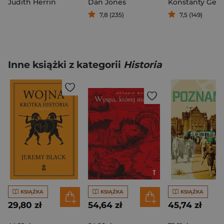
Judith Herrin
Dan Jones
Konstanty Gebe
7,8 (235)
7,5 (149)
Inne książki z kategorii
Historia
KSIĄŻKA
KSIĄŻKA
KSIĄŻKA
29,80 zł
54,64 zł
45,74 zł