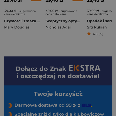
29,40 zł
29,40 zł
23,40 zł
49,00 zł
49,00 zł
39,00 zł
- sugerowana
- sugerowana
- sugerowa
cena detaliczna
cena detaliczna
cena detaliczna
Czystość i zmaza wyd. 2
Sceptyczny optymista, czyli dlaczego technologia nie jest odpowiedzią na wszystko
Upadek i serce
Mary Douglas
Nicholas Agar
Siti Rukiah
6,8 (19)
Dołącz do
Znak
i oszczędzaj na dostawie!
Twoje korzyści:
Darmowa dostawa od 99 zł z
Specjalne zniżki tylko dla klubowiczów