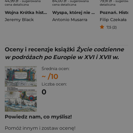
44,99 zł
84,00 zł
79,91 zł
- sugerowana
- sugerowana
- sugerowan
cena detaliczna
cena detaliczna
detaliczna
Wojna Krótka historia wyd. 2026
Wyspa, której nie ma
Jeremy Black
Antonio Musarra
Filip Czekała
7,5 (2)
Oceny i recenzje książki
Życie codzienne
w podróżach po Europie w XVI i XVII w.
Średnia ocen:
~
/10
Liczba ocen:
0
Powiedz nam, co myślisz!
Pomóż innym i zostaw ocenę!