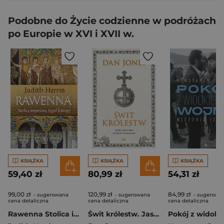
Podobne do Życie codzienne w podróżach
po Europie w XVI i XVII w.
KSIĄŻKA
KSIĄŻKA
KSIĄŻKA
59,40 zł
80,99 zł
54,31 zł
99,00 zł
120,99 zł
84,99 zł
- sugerowana
- sugerowana
- sugerowa
cena detaliczna
cena detaliczna
cena detaliczna
Rawenna Stolica imperium, tygiel Europy
Świt królestw. Jasna historia wieków ciemnych