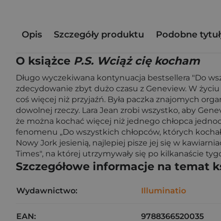
Opis
Szczegóły produktu
Podobne tytuł
O książce
P.S. Wciąż cię kocham
Długo wyczekiwana kontynuacja bestsellera "Do wszy
zdecydowanie zbyt dużo czasu z Geneview. W życiu dzi
coś więcej niż przyjaźń. Była paczka znajomych or
dowolnej rzeczy. Lara Jean zrobi wszystko, aby Genev
że można kochać więcej niż jednego chłopca jedno
fenomenu „Do wszystkich chłopców, których kochałam”
Nowy Jork jesienią, najlepiej pisze jej się w kawiarn
Times", na której utrzymywały się po kilkanaście tyg
Szczegółowe informacje na temat k
Wydawnictwo:
Illuminatio
EAN:
9788366520035