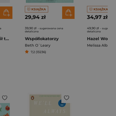
KSIĄŻKA
KSIĄŻKA
29,94 zł
34,97 zł
39,90 zł
49,90 zł
a
- sugerowana cena
- sugerowa
detaliczna
detaliczna
Gdyby ocean nosił twoje imię
Współlokatorzy
Hazel Wood
Beth O`Leary
Melissa Albert
7,2 (13236)