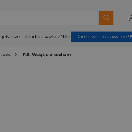
cje
Nasze zakładki
Książki ZNAK
Darmowa dostawa od 99
ieżowa
P.S. Wciąż cię kocham