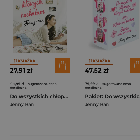
KSIĄŻKA
KSIĄŻKA
27,91 zł
47,52 zł
44,99 zł
79,99 zł
- sugerowana cena
- sugerowana cena
detaliczna
detaliczna
Do wszystkich chłopców, których kochałam. Chłopcy. Tom 1
Pakiet: Do wszy
Jenny Han
Jenny Han