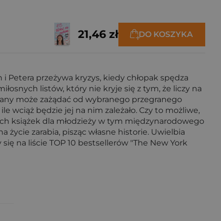
21,46 zł
DO KOSZYKA
i Petera przeżywa kryzys, kiedy chłopak spędza
snych listów, który nie kryje się z tym, że liczy na
ygrany może zażądać od wybranego przegranego
le wciąż będzie jej na nim zależało. Czy to możliwe,
wych książek dla młodzieży w tym międzynarodowego
życie zarabia, pisząc własne historie. Uwielbia
y się na liście TOP 10 bestsellerów "The New York