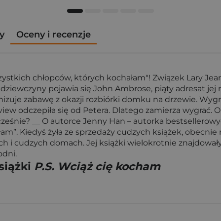
y
Oceny i recenzje
stkich chłopców, których kochałam"! Związek Lary Jean 
ewczyny pojawia się John Ambrose, piąty adresat jej miło
ganizuje zabawę z okazji rozbiórki domku na drzewie. W
iew odczepiła się od Petera. Dlatego zamierza wygrać. O i
cześnie? __ O autorce Jenny Han – autorka bestsellero
. Kiedyś żyła ze sprzedaży cudzych książek, obecnie na 
iach i cudzych domach. Jej książki wielokrotnie znajdował
odni.
siążki
P.S. Wciąż cię kocham