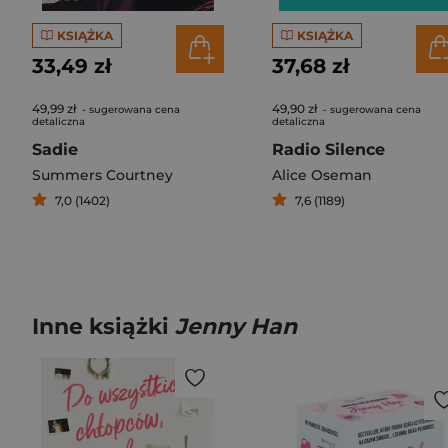
KSIĄŻKA
KSIĄŻKA
33,49 zł
37,68 zł
49,99 zł
49,90 zł
- sugerowana cena
- sugerowana cena
detaliczna
detaliczna
Sadie
Radio Silence
Summers Courtney
Alice Oseman
7,0 (1402)
7,6 (1189)
Inne książki
Jenny Han