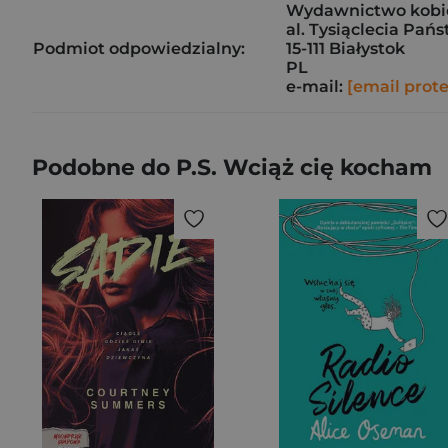
Wydawnictwo kobie
al. Tysiąclecia Pań
Podmiot odpowiedzialny:
15-111 Białystok
PL
e-mail:
[email prot
Podobne do P.S. Wciąż cię kocham