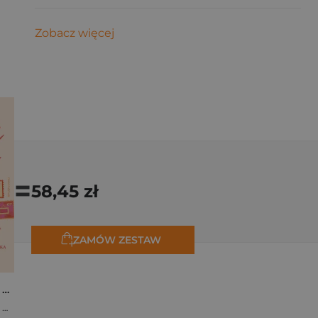
Zobacz więcej
=
58,45 zł
ZAMÓW ZESTAW
Osiem tygodni lata. Opowiadania na wakacje
,
Marta Bijan
,
Oktawia Kain
,
Maria Lichoń
,
Aleksandra Muraszka
,
Edyt