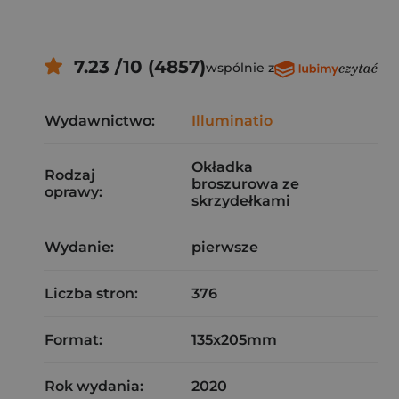
7.23 /10 (4857)
wspólnie z
Wydawnictwo:
Illuminatio
Okładka
Rodzaj
broszurowa ze
oprawy:
skrzydełkami
Wydanie:
pierwsze
Liczba stron:
376
Format:
135x205mm
Rok wydania:
2020