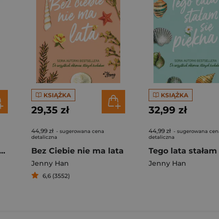
KSIĄŻKA
KSIĄŻKA
29,35 zł
32,99 zł
44,99 zł
44,99 zł
- sugerowana cena
- sugerowana cen
detaliczna
detaliczna
stkich chłopców, których kochałam, P.S. Wciąż cię kocham, Zawsze i na zawsze (wydanie
Bez Ciebie nie ma lata
Jenny Han
Jenny Han
6,6 (3552)