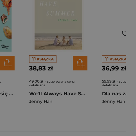
KSIĄŻKA
KSIĄŻKA
38,83 zł
36,99 zł
49,00 zł
59,99 zł
a
- sugerowana cena
- sugerowan
detaliczna
detaliczna
Tego lata stałam się piękna. Lato. Tom 1 wyd. 2025
We'll Always Have Summer wer. angielska
Jenny Han
Jenny Han